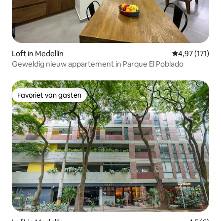
Loft in Medellín
Gemiddelde be
4,97 (171)
Geweldig nieuw appartement in Parque El Poblado
Favoriet van gasten
Favoriet van gasten