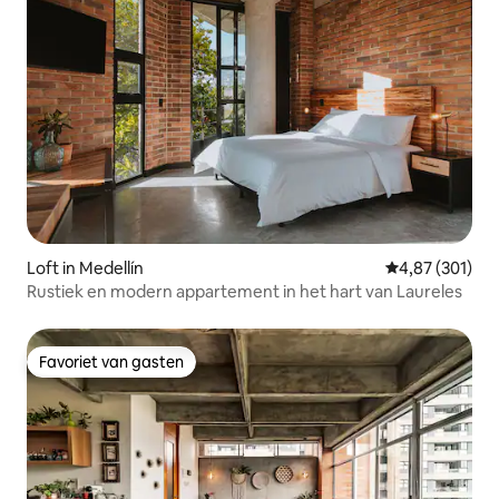
Loft in Medellín
Gemiddelde beo
4,87 (301)
Rustiek en modern appartement in het hart van Laureles
Favoriet van gasten
Favoriet van gasten