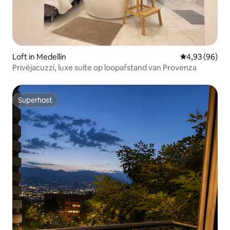
Loft in Medellín
Gemiddelde be
4,93 (96)
Privéjacuzzi, luxe suite op loopafstand van Provenza
Superhost
Superhost