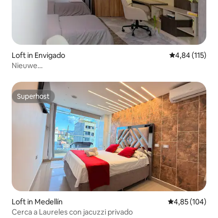
Loft in Envigado
Gemiddelde beo
4,84 (115)
Nieuwe
loft+900MBPS+wasruimte+TV+keuken@Envigado
Superhost
Superhost
Loft in Medellín
Gemiddelde beo
4,85 (104)
Cerca a Laureles con jacuzzi privado