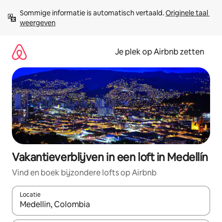
Ga
Sommige informatie is automatisch vertaald. 
Originele taal 
direct
weergeven
naar
inhoud
Je plek op Airbnb zetten
Vakantieverblijven in een loft in Medellín
Vind en boek bijzondere lofts op Airbnb
Locatie
Wanneer er resultaten beschikbaar zijn, maak je een keuze met 