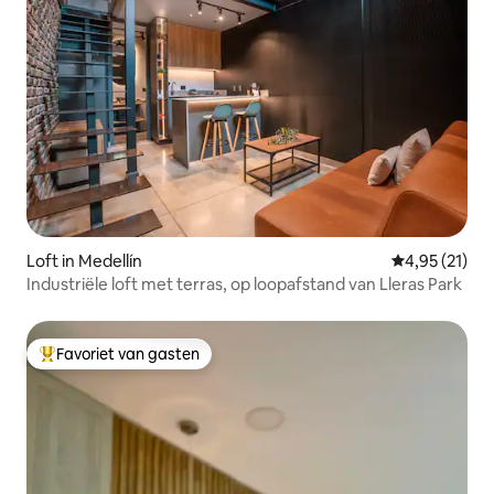
Loft in Medellín
Gemiddelde be
4,95 (21)
Industriële loft met terras, op loopafstand van Lleras Park
Favoriet van gasten
Topfavoriet van gasten