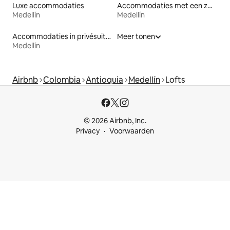
Luxe accommodaties
Accommodaties met een zwembad
Medellín
Medellín
Accommodaties in privésuites
Meer tonen
Medellín
Airbnb
Colombia
Antioquia
Medellín
Lofts
© 2026 Airbnb, Inc.
Privacy
Voorwaarden