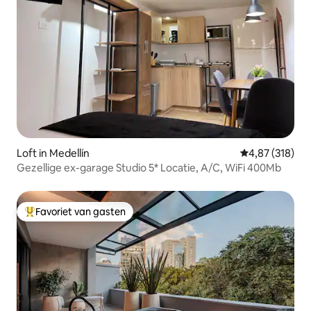
Loft in Medellín
Gemiddelde beo
4,87 (318)
Gezellige ex-garage Studio 5* Locatie, A/C, WiFi 400Mb
Favoriet van gasten
Topfavoriet van gasten