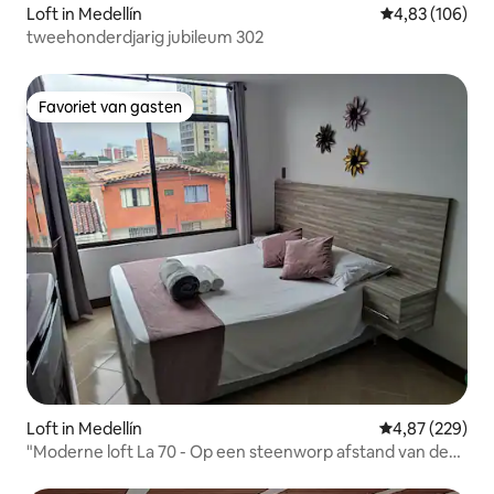
Loft in Medellín
Gemiddelde beo
4,83 (106)
tweehonderdjarig jubileum 302
Favoriet van gasten
Favoriet van gasten
Loft in Medellín
Gemiddelde beo
4,87 (229)
"Moderne loft La 70 - Op een steenworp afstand van de
metro en het stadion"