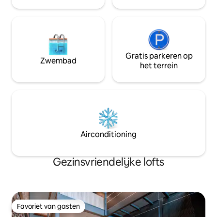
winkelcentrum met heerlijke
bubbelbad in je su
eetgelegenheden
Gratis parkeren op
Zwembad
het terrein
Airconditioning
Gezinsvriendelijke lofts
Favoriet van gasten
Favoriet van gasten