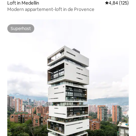
Loft in Medellín
Gemiddelde beo
4,84 (125)
Modern appartement-loft in de Provence
Superhost
Superhost