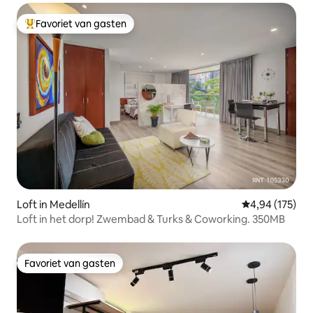
Favoriet van gasten
Topfavoriet van gasten
Loft in Medellín
Gemiddelde beo
4,94 (175)
Loft in het dorp! Zwembad & Turks & Coworking. 350MB
Favoriet van gasten
Favoriet van gasten