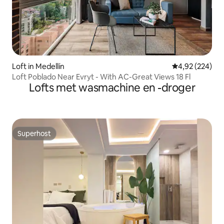
Loft in Medellín
Gemiddelde beo
4,92 (224)
Loft Poblado Near Evryt - With AC-Great Views 18 Fl
Lofts met wasmachine en -droger
Superhost
Superhost