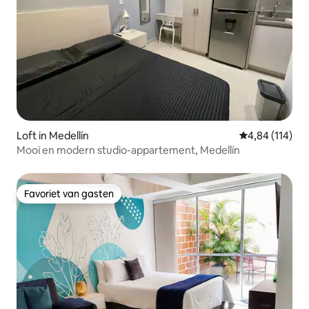
Loft in Medellín
Gemiddelde beo
4,84 (114)
Mooi en modern studio-appartement, Medellín
Favoriet van gasten
Favoriet van gasten