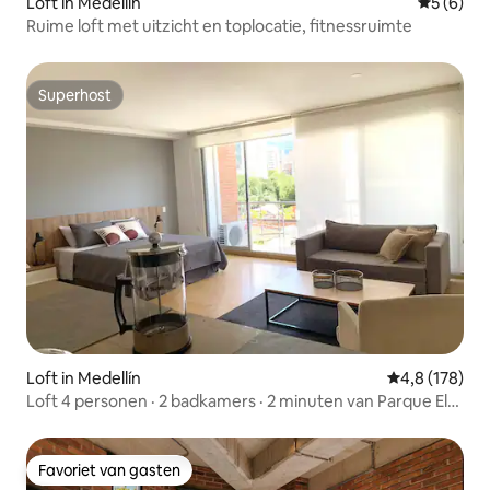
Loft in Medellín
Gemiddeld
5 (6)
Ruime loft met uitzicht en toplocatie, fitnessruimte
Superhost
Superhost
Loft in Medellín
Gemiddelde be
4,8 (178)
Loft 4 personen · 2 badkamers · 2 minuten van Parque El
Poblado
Favoriet van gasten
Favoriet van gasten