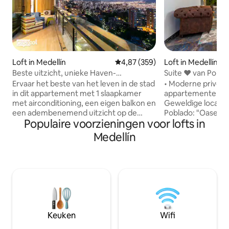
Loft in Medellín
Gemiddelde beoordeling van 4,8
4,87 (359)
Loft in Medellín
Beste uitzicht, unieke Haven-
Suite ♥ van Pob
appartement energie, airconditioning
WiFi ☆Nature AC
Ervaar het beste van het leven in de stad
• Moderne privésui
(1802)
in dit appartement met 1 slaapkamer
appartementencom
met airconditioning, een eigen balkon en
Geweldige locatie 
een adembenemend uitzicht op de
Poblado: "Oase mi
Populaire voorzieningen voor lofts in
vallei. Gelegen in het 18e gebouw voor
van de stad, op loo
een prachtig uitzicht, is dit de perfecte
minuten lopen naa
Medellín
plek om te ontspannen. Geniet van
restaurants, cafés
eersteklas voorzieningen in het
minuten lopen naa
prestigieuze Energy Living-gebouw: een
Park • Airco • 2 b
adembenemend overloopzwembad op
Hoge snelheid 200 
de 22e verdieping, een volledig
in de buurt • Tran
uitgeruste fitnessruimte, een
service- of schoo
ontspannend stoombad en het
personeel op het 
Alquimista-restaurant op het terrein.
bubbelbad in gem
Keuken
Wifi
Stappen naar Carulla en een
ruimtes, maar je h