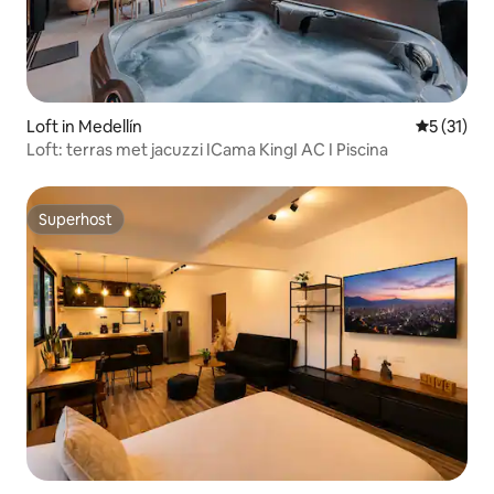
Loft in Medellín
Gemiddeld
5 (31)
Loft: terras met jacuzzi ICama KingI AC I Piscina
Superhost
Superhost