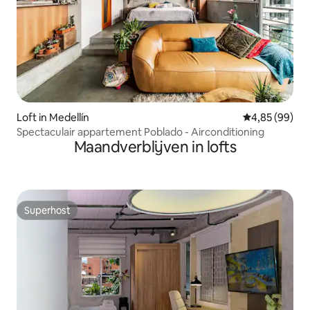
Loft in Medellín
Gemiddelde be
4,85 (99)
Spectaculair appartement Poblado - Airconditioning
Maandverblijven in lofts
Superhost
Superhost