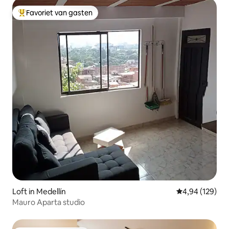
Favoriet van gasten
Topfavoriet van gasten
Loft in Medellín
Gemiddelde beo
4,94 (129)
Mauro Aparta studio