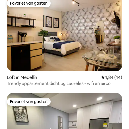
Favoriet van gasten
Favoriet van gasten
Loft in Medellín
Gemiddelde be
4,84 (44)
Trendy appartement dicht bij Laureles - wifi en airco
Favoriet van gasten
Favoriet van gasten