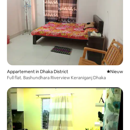
Appartement in Dhaka District
Nieuwe ac
Nieuw
Full flat. Bashundhara Riverview Keraniganj Dhaka