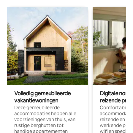
Volledig gemeubileerde
Digitale nom
vakantiewoningen
reizende prof
Deze gemeubileerde
Comfortabele
accommodaties hebben alle
accommodatie
voorzieningen van thuis, van
reizende en op
rustige berghutten tot
werkende profe
handige appartementen
wifi en special