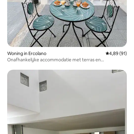
Woning in Ercolano
Gemiddelde be
4,89 (91)
Onafhankelijke accommodatie met terras en
parkeerplaats