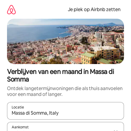
Ga
direct
Je plek op Airbnb zetten
naar
inhoud
Verblijven van een maand in Massa di
Somma
Ontdek langetermijnwoningen die als thuis aanvoelen
voor een maand of langer.
Locatie
Wanneer er resultaten beschikbaar zijn, maak je een keuze met 
Aankomst