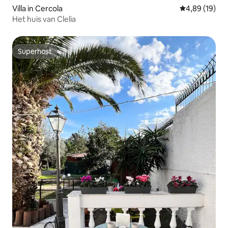
Villa in Cercola
Gemiddelde be
4,89 (19)
Het huis van Clelia
Superhost
Superhost