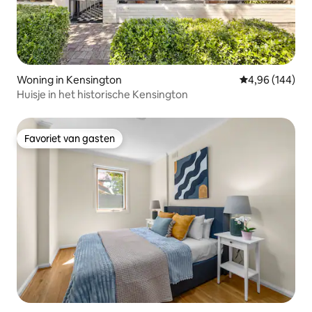
Woning in Kensington
Gemiddelde beo
4,96 (144)
Huisje in het historische Kensington
Favoriet van gasten
Favoriet van gasten