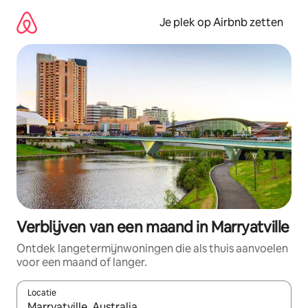
Ga
direct
Je plek op Airbnb zetten
naar
inhoud
Verblijven van een maand in Marryatville
Ontdek langetermijnwoningen die als thuis aanvoelen
voor een maand of langer.
Locatie
Wanneer er resultaten beschikbaar zijn, maak je een keuze met 