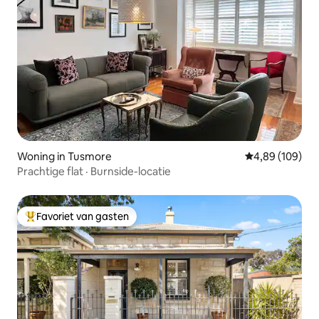
Woning in Tusmore
Gemiddelde beo
4,89 (109)
Prachtige flat · Burnside-locatie
Favoriet van gasten
Topfavoriet van gasten