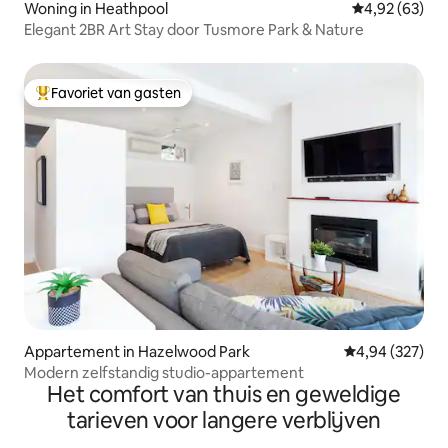
Woning in Heathpool
Gemiddelde be
4,92 (63)
Elegant 2BR Art Stay door Tusmore Park & Nature
Favoriet van gasten
Topfavoriet van gasten
Appartement in Hazelwood Park
Gemiddelde beo
4,94 (327)
Modern zelfstandig studio-appartement
Het comfort van thuis en geweldige
tarieven voor langere verblijven