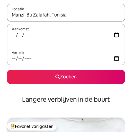
Locatie
Wanneer er resultaten beschikbaar zijn, maak je een keuze met 
Aankomst
Vertrek
Zoeken
Langere verblijven in de buurt
Favoriet van gasten
Topfavoriet van gasten