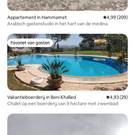
Appartement in Hammamet
Gemiddelde beo
4,99 (209)
Arabisch gastenstudio in het hart van de medina.
Favoriet van gasten
Favoriet van gasten
Vakantieboerderij in Beni Khalled
Gemiddelde be
4,93 (29)
Chalet op een boerderij van 9 hectare met zwembad