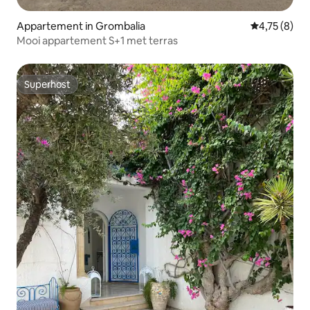
Appartement in Grombalia
Gemiddelde b
4,75 (8)
Mooi appartement S+1 met terras
Superhost
Superhost