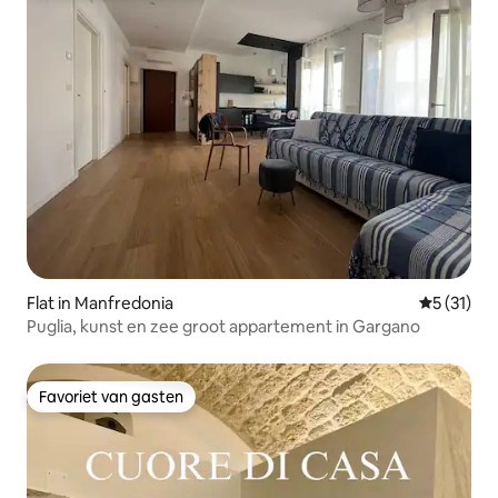
Flat in Manfredonia
Gemiddeld
5 (31)
Puglia, kunst en zee groot appartement in Gargano
Favoriet van gasten
Favoriet van gasten