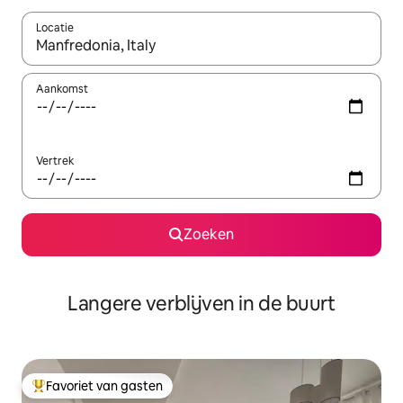
Locatie
Wanneer er resultaten beschikbaar zijn, maak je een keuze met 
Aankomst
Vertrek
Zoeken
Langere verblijven in de buurt
Favoriet van gasten
Topfavoriet van gasten