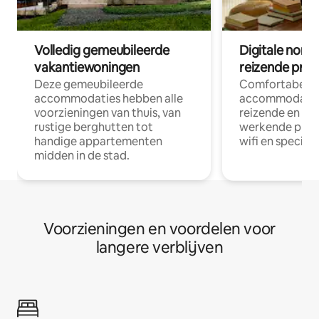
Volledig gemeubileerde
Digitale nom
vakantiewoningen
reizende prof
Deze gemeubileerde
Comfortabele
accommodaties hebben alle
accommodatie
voorzieningen van thuis, van
reizende en op
rustige berghutten tot
werkende profe
handige appartementen
wifi en special
midden in de stad.
Voorzieningen en voordelen voor
langere verblijven