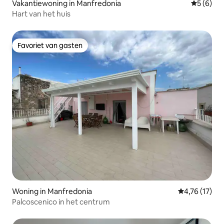
Vakantiewoning in Manfredonia
Gemiddeld
5 (6)
Hart van het huis
Favoriet van gasten
Favoriet van gasten
Woning in Manfredonia
Gemiddelde b
4,76 (17)
Palcoscenico in het centrum