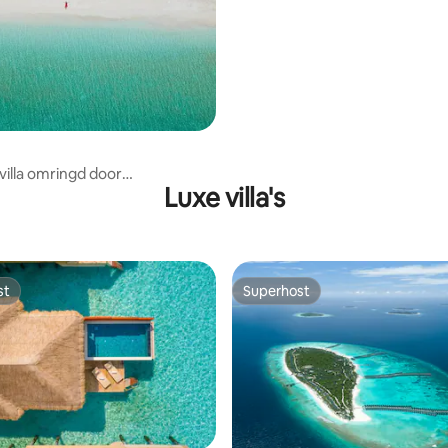
villa omringd door
Luxe villa's
lden
st
Superhost
st
Superhost