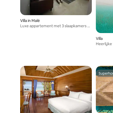
Villa in Malé
Luxe appartement met 3 slaapkamers en
uitzicht op de zonsopgang.
Villa
Heerlijke 
papajave
Superho
Superho