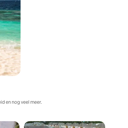
id en nog veel meer.
Villa in M