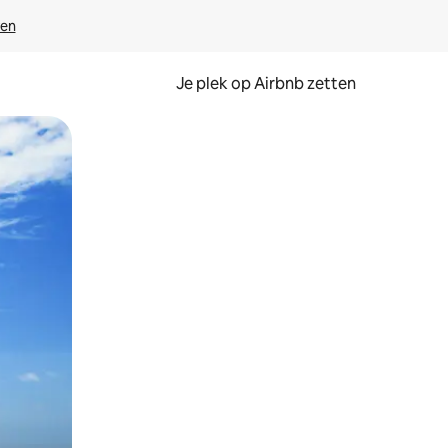
ven
Je plek op Airbnb zetten
en of swipen.