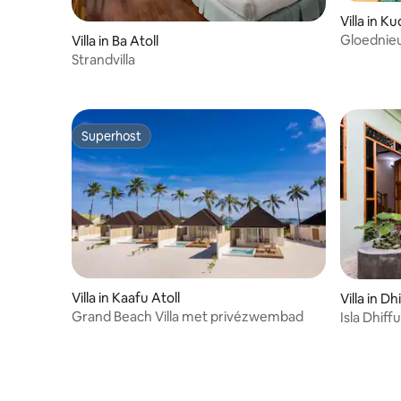
Villa in K
Gloednieu
Villa in Ba Atoll
Private P
Strandvilla
Superhost
Superhost
Villa in Kaafu Atoll
Villa in Dh
Grand Beach Villa met privézwembad
Isla Dhiff