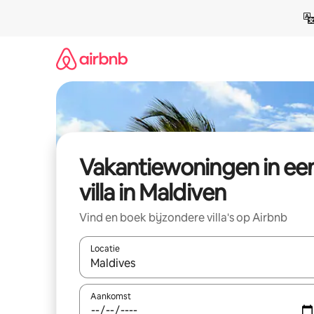
Ga
direct
naar
inhoud
Vakantiewoningen in ee
villa in Maldiven
Vind en boek bijzondere villa's op Airbnb
Locatie
Wanneer er resultaten beschikbaar zijn, maak je 
Aankomst