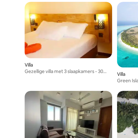
Villa
Gezellige villa met 3 slaapkamers - 30
Villa
minuten speedboot van Male
Green Isla
speedboo