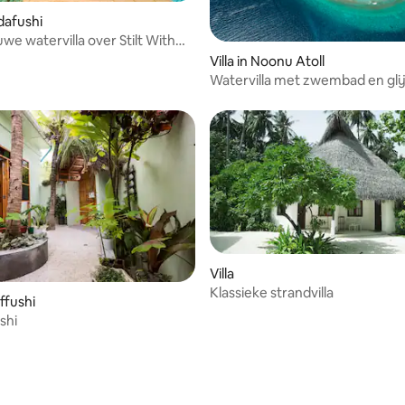
udafushi
we watervilla over Stilt With
ool
Villa in Noonu Atoll
Watervilla met zwembad en gli
Villa
Klassieke strandvilla
iffushi
ushi