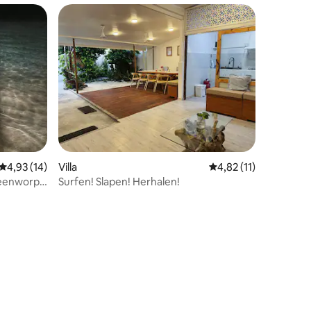
Gemiddelde beoordeling van 4,93 op 5, 14 recensies
4,93 (14)
Villa
Gemiddelde beoordeli
4,82 (11)
teenworp
Surfen! Slapen! Herhalen!