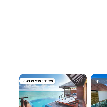
Favoriet van gasten
Superho
Favoriet van gasten
Superho