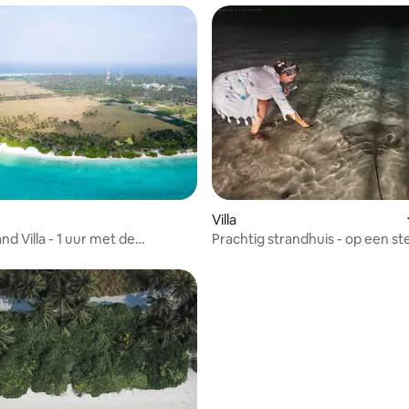
Villa
nd Villa - 1 uur met de
Prachtig strandhuis - op een s
t van Male
afstand van het strand!