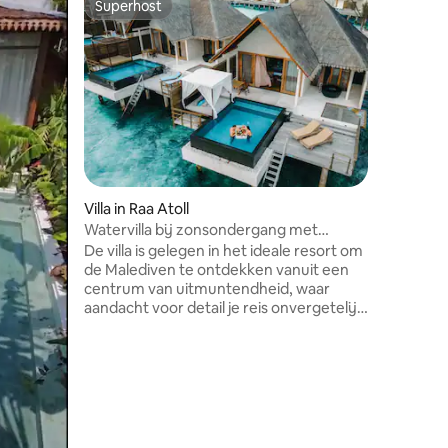
Superhost
Superhost
Woning m
woonka
✨ Welcom
guesthous
perfect i
groups of
steps fr
blends c
Maldivian hospi
spacious, k
condition
ecensies
Villa in Raa Atoll
The house
kitchen and a 
Watervilla bij zonsondergang met
meals for
zwembad
De villa is gelegen in het ideale resort om
friendly 
de Malediven te ontdekken vanuit een
like home
centrum van uitmuntendheid, waar
aandacht voor detail je reis onvergetelijk
zal maken. Laat je betoveren door een
van de meest unieke, betoverende
bekende koraalriffen op de Malediven en
ontdek de geheimen * Zonsondergang *
Vrijstaande villa * Privé zwembad *
Privéjacuzzi Maaltijden, Drank
Alcoholisch & niet-alcoholisch ,