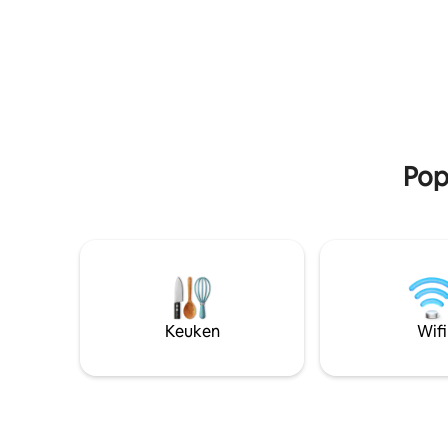
geniet van een romantische zandbank
vervoer v
zonsondergang, probeer te duiken - we
Airport te
regelen alle activiteiten voor je
Popu
Keuken
Wifi