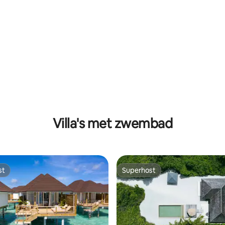
Villa's met zwembad
st
Superhost
st
Superhost