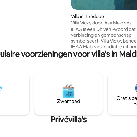
an en naar Male International
 regelen.
Villa in Thoddoo
Villa Vicky door Ihaa Maldives
IHAA is een Dhivehi-woord dat
verbinding en gemeenschap
symboliseert. Villa Vicky, behe
IHAA Maldives, nodigt je uit om
laire voorzieningen voor villa's in Mal
authentieke Malediven te erva
de muren van het resort. Dit h
ligt verscholen in weelderig gr
beschikt over twee ruime slaa
openluchtbadkamers en een g
veranda. In het hart van de tui
zich een prachtig zwembad, da
oase van rust vormt waar je ku
Gratis p
vertragen, weer in contact ku
Zwembad
t
met jezelf en je thuis kunt voel
paradijs.
Privévilla's