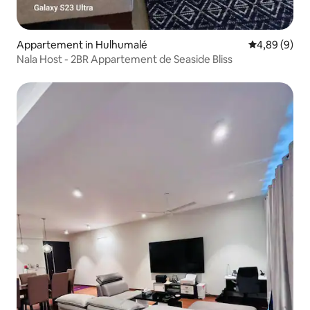
Appartement in Hulhumalé
Gemiddelde b
4,89 (9)
Nala Host - 2BR Appartement de Seaside Bliss