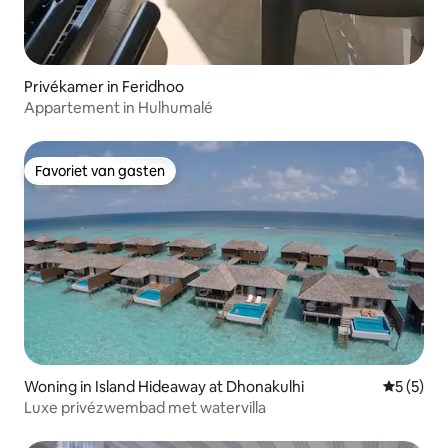
Privékamer in Feridhoo
Appartement in Hulhumalé
Favoriet van gasten
Favoriet van gasten
Woning in Island Hideaway at Dhonakulhi
Gemiddeld
5 (5)
Luxe privézwembad met watervilla