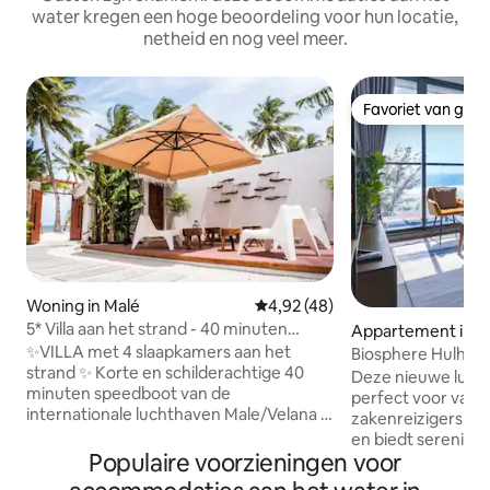
water kregen een hoge beoordeling voor hun locatie,
netheid en nog veel meer.
Favoriet van gas
Favoriet van gas
Woning in Malé
Gemiddelde beoordeling van 4,
4,92 (48)
5* Villa aan het strand - 40 minuten
Appartement in H
speedboot van Male
✨VILLA met 4 slaapkamers aan het
Biosphere Hulhum
strand ✨ Korte en schilderachtige 40
uitzicht op de oce
Deze nieuwe luxe 
minuten speedboot van de
perfect voor vaka
internationale luchthaven Male/Velana ✨
zakenreizigers of
Geniet van het uitzicht op de
en biedt serenitei
zonsondergang vanuit je kamer! ✨ Dicht
Populaire voorzieningen voor
van het strand in 
bij winkels, cafés en restaurants ✨
Hulhumale'. Ontsp