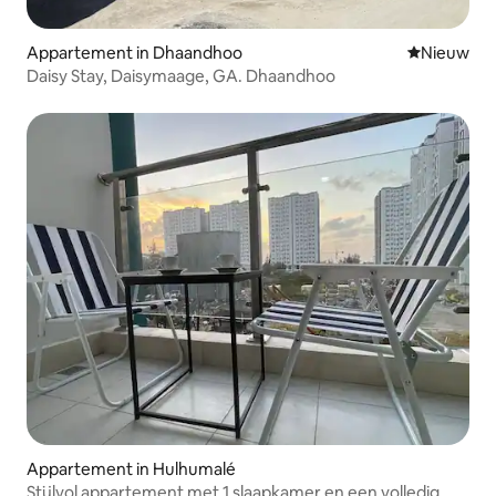
Appartement in Dhaandhoo
Nieuwe ac
Nieuw
Daisy Stay, Daisymaage, GA. Dhaandhoo
Appartement in Hulhumalé
Stijlvol appartement met 1 slaapkamer en een volledig