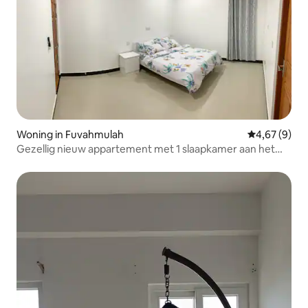
Woning in Fuvahmulah
Gemiddelde b
4,67 (9)
Gezellig nieuw appartement met 1 slaapkamer aan het
strand