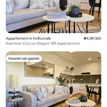
Appartement in Hulhumalé
Gemiddelde be
4,98 (66)
Nala Host-Cozy en Elegant 1BR Appartement
Favoriet van gasten
Favoriet van gasten