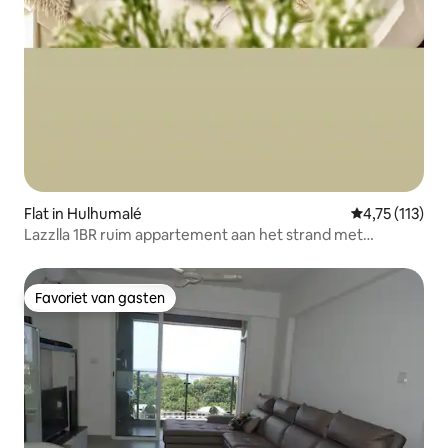
Flat in Hulhumalé
Gemiddelde be
4,75 (113)
Lazzlla 1BR ruim appartement aan het strand met
zeezicht
Favoriet van gasten
Favoriet van gasten