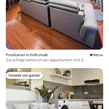
Privékamer in Hulhumalé
Nieuwe ac
Nieuw
2 prachtige kamers in een appartement met 3
slaapkamers aan de lagune
Favoriet van gasten
Favoriet van gasten