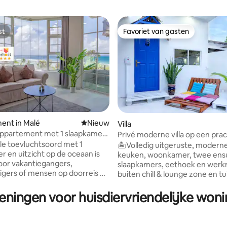
st
Favoriet van gasten
st
Favoriet van gasten
eling van 5 op 5, 7 recensies
ent in Malé
Nieuwe accommodatie
Nieuw
Villa
appartement met 1 slaapkamer
Privé moderne villa op een prac
rand en uitzicht op de oceaan
eiland
olle toevluchtsoord met 1
🏝Volledig uitgeruste, moderne
r en uitzicht op de oceaan is
keuken, woonkamer, twee ens
oor vakantiegangers,
slaapkamers, eethoek en werk
igers of mensen op doorreis en
buiten chill & lounge zone en tuin.
t op een steenworp afstand van
Breng een onvergetelijke tijd 
d in Hulhumalé. Ontspan in een
je familie en vrienden op een p
ieningen voor huisdiervriendelijke woni
stige ruimte ontworpen voor
eiland Ukulhas in het paradijs v
n volledig
Malediven. 🏝De villa ligt in een
le keuken, gezellige zitkamer,
en veilige straat, 4 minuten lop