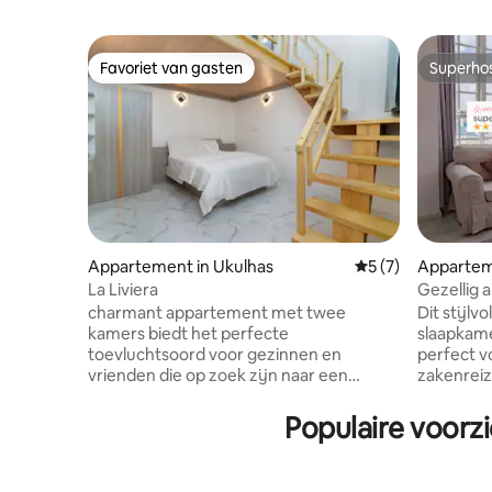
Favoriet van gasten
Superho
Favoriet van gasten
Superho
Appartement in Ukulhas
Gemiddelde beoord
5 (7)
Appartem
La Liviera
Gezellig 
bij het st
charmant appartement met twee
Dit stijlv
kamers biedt het perfecte
slaapkame
toevluchtsoord voor gezinnen en
perfect v
vrienden die op zoek zijn naar een
zakenreiz
onvergetelijke vakantie. De ruime
biedt rus
familiekamer biedt een gezellige en
het stran
Populaire voorz
uitnodigende ruimte om samen tot rust
ruime, ru
te komen, terwijl de comfortabele
ontspanning. Geniet van ee
tweepersoonsslaapkamer zorgt voor
functione