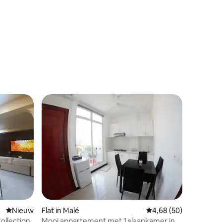
Nieuwe accommodatie
Nieuw
Flat in Malé
Gemiddelde beoordelin
4,68 (50)
ollection
Mooi appartement met 1 slaapkamer in