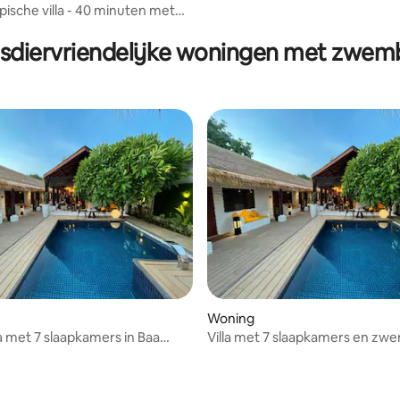
pische villa - 40 minuten met
an Male
sdiervriendelijke woningen met zwe
Woning
la met 7 slaapkamers in Baa
Villa met 7 slaapkamers en zw
minuten boot van Male