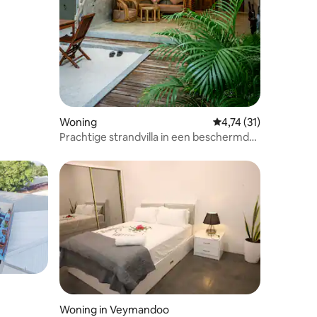
ecensies
Woning
Gemiddelde beoordeli
4,74 (31)
Prachtige strandvilla in een beschermd
marien gebied
Woning in Veymandoo
ecensies