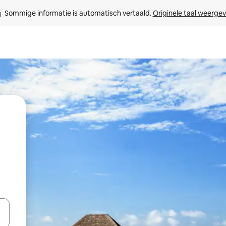
Sommige informatie is automatisch vertaald. 
Originele taal weerge
een keuze met je de pijltjestoetsen omhoog en omlaag, óf door te tikk