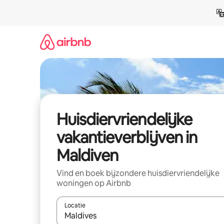
Ga
direct
naar
inhoud
Huisdiervriendelijke
vakantieverblijven in
Maldiven
Vind en boek bijzondere huisdiervriendelijke
woningen op Airbnb
Locatie
Wanneer er resultaten beschikbaar zijn, maak je 