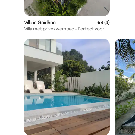
Villa in Goidhoo
Gemiddelde beoord
4 (4)
Villa met privézwembad - Perfect voor
gezinnen en groepen