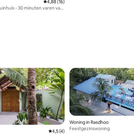
Gemiddelde beoordeling van 4,88 op 5, 16 r
4,88 (16)
tuinhuis - 30 minuten varen van
Woning in Rasdhoo
Feestgezinswoning
Gemiddelde beoordeling van 4,5 op 5, 4 r
4,5 (4)