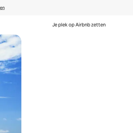
ven
Je plek op Airbnb zetten
en of swipen.