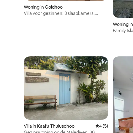
Woning in Goidhoo
Villa voor gezinnen: 3 slaapkamers,
zwembad, 10 minuten naar stranden
Woning in
Family Is
Villa in Kaafu Thulusdhoo
Gemiddelde beoord
4 (5)
Gezinswoning op de Malediven, 30