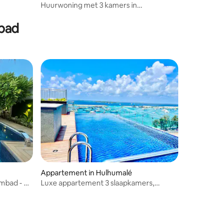
Huurwoning met 3 kamers in
Veymandoo.
mbad
Appartement in Hulhumalé
embad - 90
Luxe appartement 3 slaapkamers,
woonkamer, keuken, badkamer, dicht bij
de luchthaven