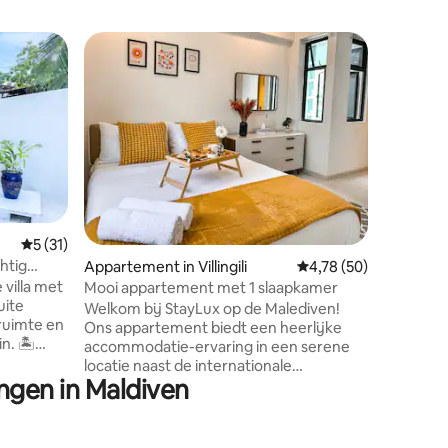
Flat in H
Superho
Superho
Penthous
A stylis
for comfo
equipped
finishes,
entertain
spacious
attached
offering 
Gemiddelde beoordeling van 5 op 5, 31 recensies
5 (31)
open lou
htig
Appartement in Villingili
Gemiddelde beoordelin
4,78 (50)
from indo
relaxing,
 villa met
Mooi appartement met 1 slaapkamer
views. Cl
uite
Welkom bij StayLux op de Malediven!
refined l
ruimte en
Ons appartement biedt een heerlijke
comforta
 🏝
accommodatie-ervaring in een serene
door met
locatie naast de internationale
rachtig
ngen in Maldiven
luchthaven Velena. Een prachtig
an de
natuurlijk strand ligt op slechts 2
 rustige
minuten lopen van de residentie, terwijl
en naar
de bruisende stad Male gunstig gelegen