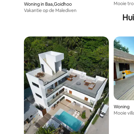
Mooie tro
Woning in Baa,Goidhoo
de boot v
Vakantie op de Malediven
Hui
Woning
Mooie vil
Attol