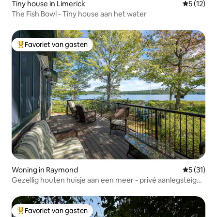
Tiny house in Limerick
Gemiddeld
5 (12)
The Fish Bowl - Tiny house aan het water
Favoriet van gasten
Topfavoriet van gasten
Woning in Raymond
Gemiddeld
5 (31)
Gezellig houten huisje aan een meer - privé aanlegsteiger
- kajaks - vuurplaats
Favoriet van gasten
Topfavoriet van gasten