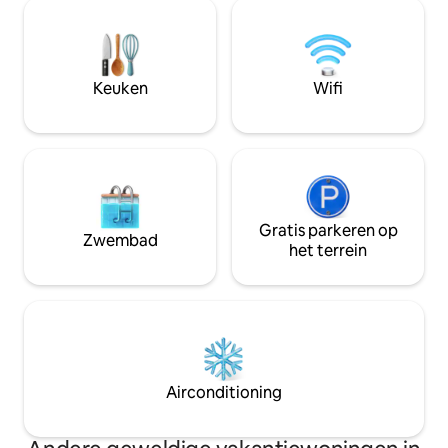
tussen hoge denn
uitzicht op de Penobscot River en
Scandinavische en
ontspan bij de vuurplaats aan de rand
Interieurs van hout
van de rivier. Slechts 10 minuten van het
en beton vormen e
centrum van Bangor, met gemakkelijke
expressief en du
Keuken
Wifi
toegang tot stedelijke voorzieningen,
toevluchtsoord. Op
Bar Harbor en Acadia Park.
maar een wereld a
@cozycottageinme
Gratis parkeren op
Zwembad
het terrein
Airconditioning