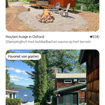
Houten huisje in Oxford
Gemiddeld
5 (4)
Glampinghut met bubbelbad en sauna op het terrein
Favoriet van gasten
Favoriet van gasten