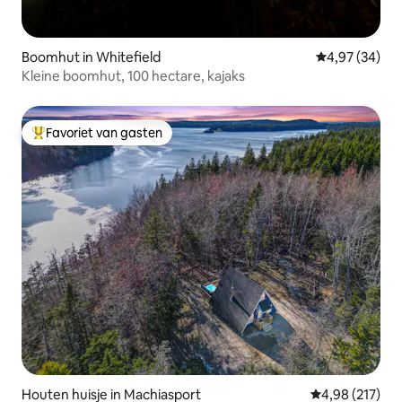
Boomhut in Whitefield
Gemiddelde be
4,97 (34)
Kleine boomhut, 100 hectare, kajaks
Favoriet van gasten
Topfavoriet van gasten
Houten huisje in Machiasport
Gemiddelde beo
4,98 (217)