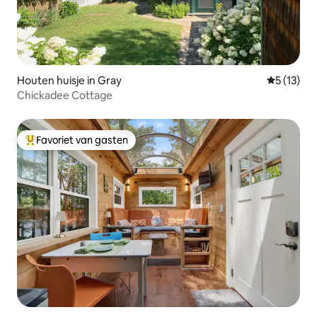
Houten huisje in Gray
Gemiddeld
5 (13)
Chickadee Cottage
Favoriet van gasten
Topfavoriet van gasten