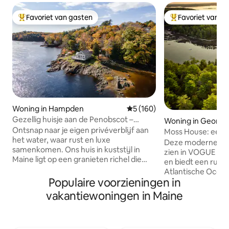
Favoriet van gasten
Favoriet van g
Topfavoriet van gasten
Topfavoriet van 
Woning in Hampden
Gemiddelde beoordeling van 
5 (160)
Gezellig huisje aan de Penobscot –
Woning in Georg
panoramische luxe!
Ontsnap naar je eigen privéverblijf aan
Moss House: een 
het water, waar rust en luxe
water in het bos
Deze moderne, ha
samenkomen. Ons huis in kuststijl in
zien in VOGUE en
Maine ligt op een granieten richel die
en biedt een rustig
twee keer per dag verdwijnt met het
Atlantische Oceaa
getij. Geniet van een zonovergoten
Populaire voorzieningen in
en een eigen aanl
interieur met kersenhouten vloeren,
voor een ochtendk
vakantiewoningen in Maine
een gastronomische keuken en een
laten van een kaja
eigen terras voor een kop koffie bij
zeehonden, zeevo
zonsopgang of een glas wijn in de
boten. Deze rustg
avond. Ontwaak met een prachtig