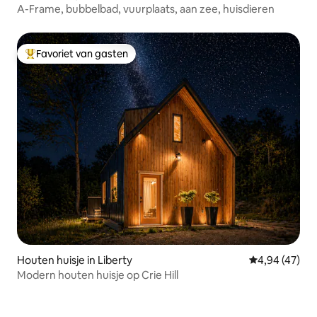
A-Frame, bubbelbad, vuurplaats, aan zee, huisdieren
Favoriet van gasten
Topfavoriet van gasten
Houten huisje in Liberty
Gemiddelde be
4,94 (47)
Modern houten huisje op Crie Hill