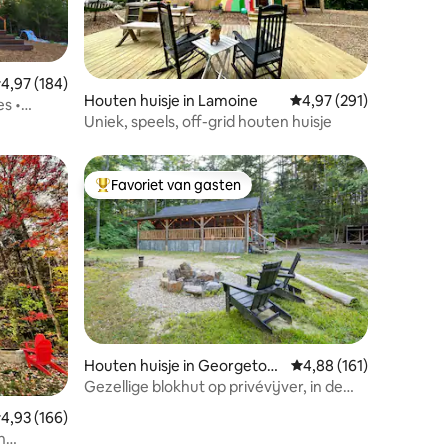
ecensies
emiddelde beoordeling van 4,97 op 5, 184 recensies
4,97 (184)
Houten huisje in Lamoine
Gemiddelde beoordeling
4,97 (291)
es •
Uniek, speels, off-grid houten huisje
Favoriet van gasten
Topfavoriet van gasten
Houten huisje in Georgetow
Gemiddelde beoordelin
4,88 (161)
n
Gezellige blokhut op privévijver, in de
ecensies
buurt van Reid St Park!
emiddelde beoordeling van 4,93 op 5, 166 recensies
4,93 (166)
n