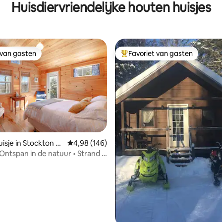
Huisdiervriendelijke houten huisjes
vuurplaats –
wandelen/fietsen/zwemmen!
 van gasten
Favoriet van gasten
 van gasten
Topfavoriet van gasten
isje in Stockton S
Gemiddelde beoordeling van 4,98 op 5, 146 r
4,98 (146)
 Ontspan in de natuur • Strand •
 van 4,99 op 5, 343 recensies
ten sauna