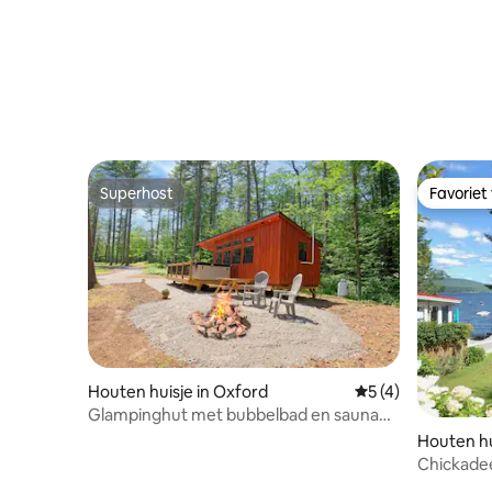
Superhost
Favoriet
Superhost
Favoriet
Houten huisje in Oxford
Gemiddelde beoord
5 (4)
Glampinghut met bubbelbad en sauna
op het terrein
Houten hu
Chickade