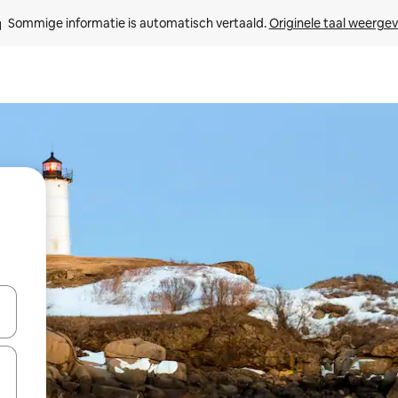
Sommige informatie is automatisch vertaald. 
Originele taal weerge
een keuze met je de pijltjestoetsen omhoog en omlaag, óf door te tikk