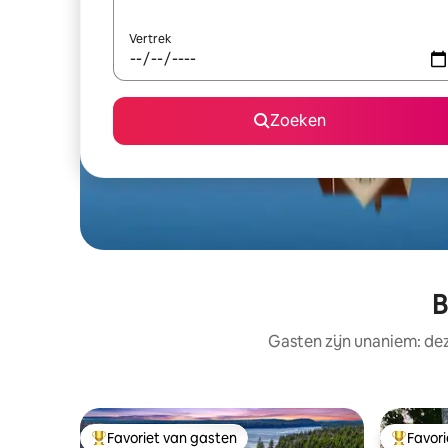
Vertrek
Zoeken
B
Gasten zijn unaniem: de
Favoriet van gasten
Favor
Topfavoriet van gasten
Topfavor