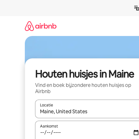
Ga
direct
naar
inhoud
Houten huisjes in Maine
Vind en boek bijzondere houten huisjes op
Airbnb
Locatie
Wanneer er resultaten beschikbaar zijn, maak je 
Aankomst