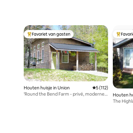
Favoriet van gasten
Favor
Topfavoriet van gasten
Topfavor
Houten huisje in Union
Gemiddelde beoordel
5 (112)
‘Round the Bend Farm - privé, moderne
Houten hu
hut
b