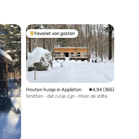
Favoriet van gasten
Topfavoriet van gasten
ecensies
Houten huisje in Appleton
Gemiddelde beoordeling
4,94 (366)
Smitten - dat zul je zijn - Hoor de stilte.