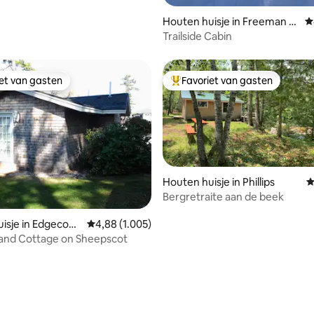
Houten huisje in Freeman T
G
ownship
Trailside Cabin
iet van gasten
Favoriet van gasten
iet van gasten
Topfavoriet van gasten
Houten huisje in Phillips
G
Bergretraite aan de beek
ing van 5 op 5, 112 recensies
isje in Edgecom
Gemiddelde beoordeling van 4,88 op 5, 1.005 r
4,88 (1.005)
The Highland Cottage on Sheepscot