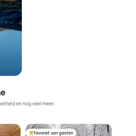
ne
etheid en nog veel meer.
Houten hu
Favoriet van gasten
Favor
Topfavoriet van gasten
Topfavo