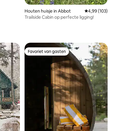
Houten huisje in Abbot
Gemiddelde beoordeling
4,99 (103)
Trailside Cabin op perfecte ligging!
Favoriet van gasten
Favoriet van gasten
ecensies