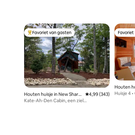
Favoriet van gasten
Favoriet
Topfavoriet van gasten
Favoriet
Houten hu
prings
Huisje 4 •
Houten huisje in New Sharo
Gemiddelde beoordeling
4,99 (343)
Cederhou
n
Kate-Ah-Den Cabin, een ziel
rustgevende ontsnapping.