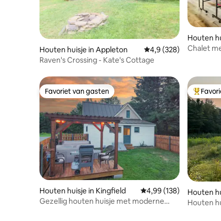
Houten hu
Chalet me
Houten huisje in Appleton
Gemiddelde beoordelin
4,9 (328)
bubbelba
Raven's Crossing - Kate's Cottage
Favoriet van gasten
Favor
Favoriet van gasten
Topfavor
Houten huisje in Kingfield
Gemiddelde beoordeling
4,99 (138)
Houten hu
Gezellig houten huisje met moderne
Houten hu
voorzieningen. Huisdiervriendelijk!
hot tub, 