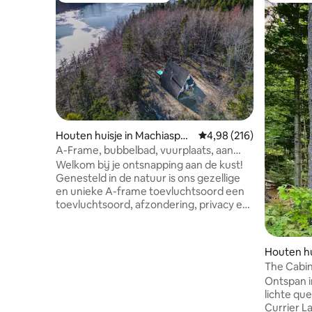
Houten huisje in Machiaspor
Gemiddelde beoordeling
4,98 (216)
t
A-Frame, bubbelbad, vuurplaats, aan
zee, huisdieren
Welkom bij je ontsnapping aan de kust!
Genesteld in de natuur is ons gezellige
en unieke A-frame toevluchtsoord een
toevluchtsoord, afzondering, privacy en
een rustig uitzicht op de oceaan. Stap in
ons stijlvolle toevluchtsoord waar elk
detail comfort en charme fluistert.
Houten hu
Uitzicht op Little Kennebec Bay Bask in
The Cabin
rust en geniet van een panoramisch
huisje 3: 
Ontspan in
uitzicht op de Little Kennebec Bay vanaf
lichte queensi
je eigen terras. ✲ Eigen hottub!
Currier La
Vuurplaats in de✲ buitenlucht! ✲