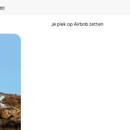
ven
Je plek op Airbnb zetten
en of swipen.