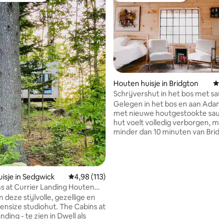
Houten huisje in Bridgton
G
Schrijvershut in het bos met s
 van 4,98 op 5, 216 recensies
Gelegen in het bos en aan Ad
met nieuwe houtgestookte sau
hut voelt volledig verborgen, ma
minder dan 10 minuten van Bri
Napels, wandelen, stranden en
restaurants. De bossen zijn mo
vredig en de vijver ligt net ond
mosachtig pad. Geweldig voor 
isje in Sedgwick
Gemiddelde beoordeling van 4,98 op 5, 113 r
4,98 (113)
of een weekendje weg. Groot 
s at Currier Landing Houten
grill en buitendouche, vuurplaats
Pine
een gedeelde aanlegsteiger op 
 deze stijlvolle, gezellige en
om te zwemmen, vissen of ge
ze studiohut. The Cabins at
genieten van het uitzicht, even
nding - te zien in Dwell als