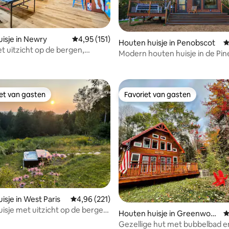
isje in Newry
Gemiddelde beoordeling van 4,95 op 5, 151 r
4,95 (151)
Houten huisje in Penobscot
G
t uitzicht op de bergen,
g van 4,9 op 5, 328 recensies
Modern houten huisje in de Pin
d en gameroom
Bubbelbad + Dicht bij Acadia
iet van gasten
Favoriet van gasten
iet van gasten
Favoriet van gasten
 van 4,99 op 5, 138 recensies
isje in West Paris
Gemiddelde beoordeling van 4,96 op 5, 221 r
4,96 (221)
isje met uitzicht op de bergen,
Houten huisje in Greenwoo
G
vuurplaats, hondvriendelijk
d
Gezellige hut met bubbelbad e