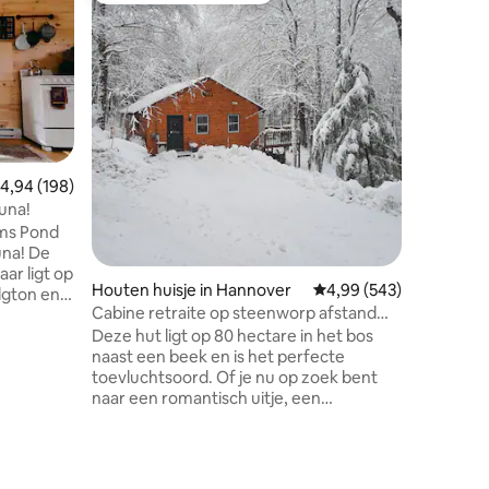
Apres Ski
Deze hut 
architec
open klif
een perfe
Het is e
terug te
een lange
activitei
emiddelde beoordeling van 4,94 op 5, 198 recensies
4,94 (198)
concept 
auna!
gerenov
ams Pond
voorzien
na! De
espresso
ar ligt op
comfortab
Houten huisje in Hannover
Gemiddelde beoordeling
4,99 (543)
dgton en
thuis zul
Cabine retraite op steenworp afstand
naar de 
van avontuur
Deze hut ligt op 80 hectare in het bos
oi en
naast een beek en is het perfecte
er een
toevluchtsoord. Of je nu op zoek bent
koppels
ecensies
naar een romantisch uitje, een
terras met
familievakantie of een bijeenkomst van
. Er is
je beste vrienden - deze hut is ideaal. Het
de vijver
is gelegen aan een privéweg en dicht bij
woon te
Howard Pond, Androscoggin River en
als een