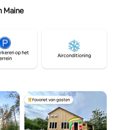
Sunday River skiën. Ongeacht het
board.
n Maine
seizoen, de mogelijkheden wachten op
je, of je nu besluit om dichtbij te blijven
of eropuit te gaan. Er zijn tal van paden in
de buurt om te verkennen, kanoverhuur,
skiën en nog veel meer.
arkeren op het
Airconditioning
errein
Favoriet van gasten
Topfavoriet van gasten