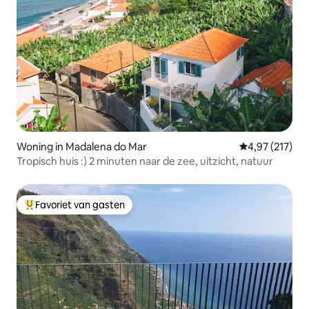
Woning in Madalena do Mar
Gemiddelde beo
4,97 (217)
Tropisch huis :) 2 minuten naar de zee, uitzicht, natuur
Favoriet van gasten
Topfavoriet van gasten