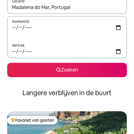
Locatie
Wanneer er resultaten beschikbaar zijn, maak je een keuze met 
Aankomst
Vertrek
Zoeken
Langere verblijven in de buurt
Favoriet van gasten
Topfavoriet van gasten