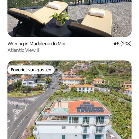
Woning in Madalena do Mar
Gemiddelde 
5 (208)
Atlantic View II
Favoriet van gasten
Favoriet van gasten