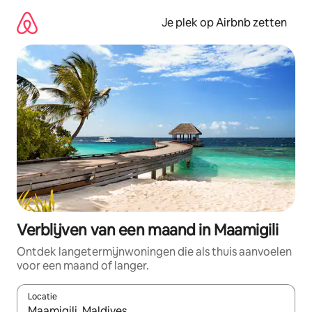
Ga
direct
Je plek op Airbnb zetten
naar
inhoud
Verblijven van een maand in Maamigili
Ontdek langetermijnwoningen die als thuis aanvoelen
voor een maand of langer.
Locatie
Wanneer er resultaten beschikbaar zijn, maak je een keuze met 