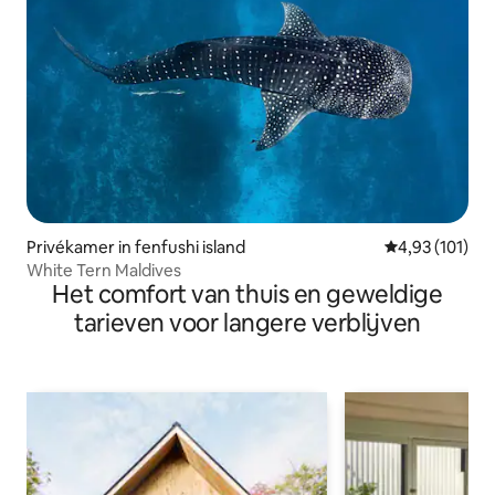
Privékamer in fenfushi island
Gemiddelde beo
4,93 (101)
White Tern Maldives
Het comfort van thuis en geweldige
tarieven voor langere verblijven