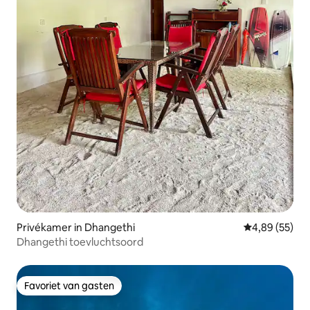
Privékamer in Dhangethi
Gemiddelde be
4,89 (55)
Dhangethi toevluchtsoord
Favoriet van gasten
Favoriet van gasten