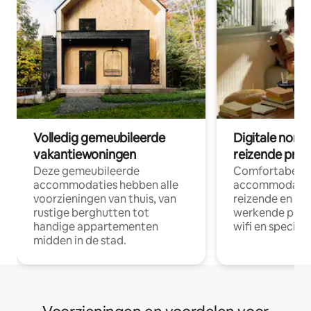
Volledig gemeubileerde
Digitale nom
vakantiewoningen
reizende prof
Deze gemeubileerde
Comfortabele
accommodaties hebben alle
accommodatie
voorzieningen van thuis, van
reizende en op
rustige berghutten tot
werkende profe
handige appartementen
wifi en special
midden in de stad.