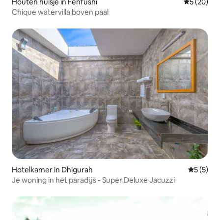
Houten huisje in Fenfushi
Gemiddelde
5 (20)
Chique watervilla boven paal
Hotelkamer in Dhigurah
Gemiddeld
5 (5)
Je woning in het paradijs - Super Deluxe Jacuzzi