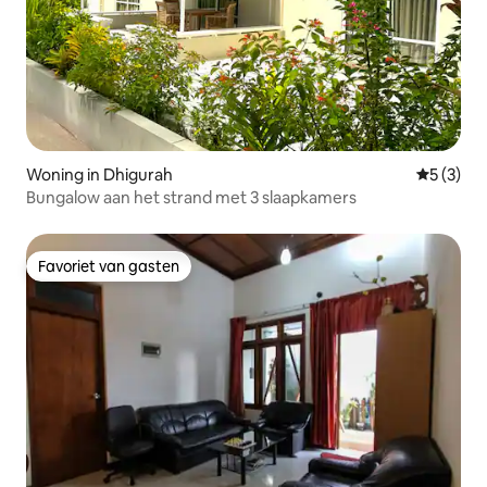
Woning in Dhigurah
Gemiddeld
5 (3)
Bungalow aan het strand met 3 slaapkamers
Favoriet van gasten
Favoriet van gasten