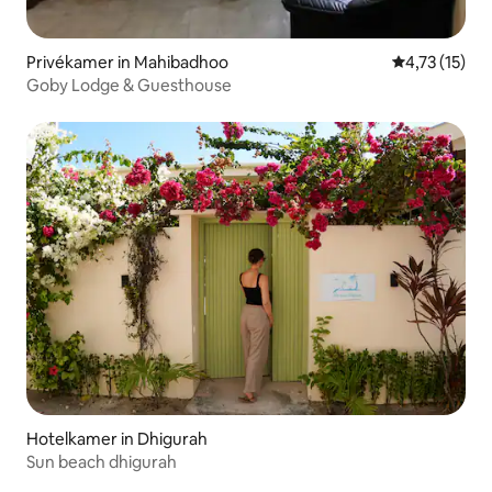
Privékamer in Mahibadhoo
Gemiddelde b
4,73 (15)
Goby Lodge & Guesthouse
Hotelkamer in Dhigurah
Sun beach dhigurah