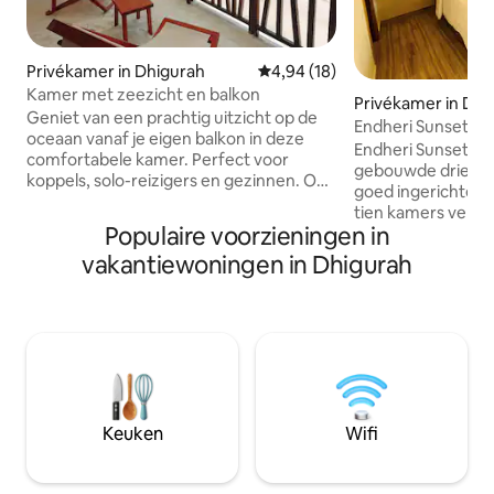
Privékamer in Dhigurah
Gemiddelde beoordeling van 4,
4,94 (18)
Kamer met zeezicht en balkon
Privékamer in Dha
Geniet van een prachtig uitzicht op de
Endheri Sunset D
oceaan vanaf je eigen balkon in deze
Endheri Sunset Dh
comfortabele kamer. Perfect voor
gebouwde drie ver
koppels, solo-reizigers en gezinnen. Op
goed ingerichte vil
slechts een steenworp afstand van het
tien kamers verge
strand, met moderne voorzieningen,
Populaire voorzieningen in
balkon en grote 
airconditioning, gratis wifi, eigen
badkamers. We he
vakantiewoningen in Dhigurah
badkamer en ontbijt Wij regelen het *
uitzicht op het st
Snorkelen met walvishaaien en
terras, en vier lu
mantaroggen, snorkelen met
op het strand/de o
ammenhaaien, snorkelen in
kamers met uitzic
vissenbanken * Dolfijncruises,
hebben ook een st
zandbankbezoeken en picknick-
restaurant met vri
eilandbezoeken * Scubaduiken *
service. Endheri S
Romantisch stranddiner *
visreizen, strandf
Gezinsvriendelijk met extra bedoptie *
Keuken
Wifi
duikactiviteiten.
Tranport-arrangementen