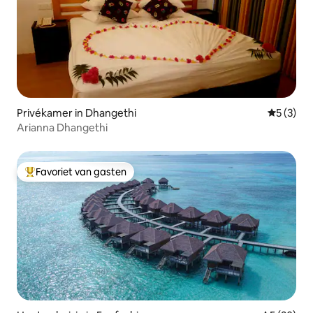
Privékamer in Dhangethi
Gemiddeld
5 (3)
Arianna Dhangethi
Favoriet van gasten
Topfavoriet van gasten