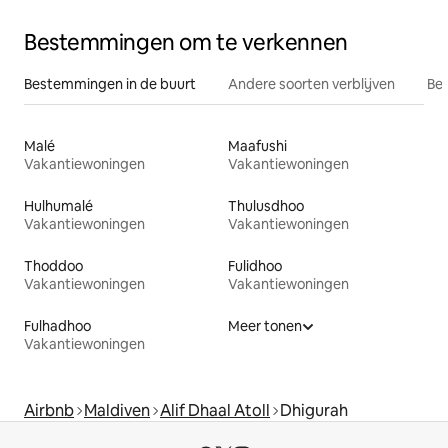
Bestemmingen om te verkennen
Bestemmingen in de buurt
Andere soorten verblijven
Bes
Malé
Maafushi
Vakantiewoningen
Vakantiewoningen
Hulhumalé
Thulusdhoo
Vakantiewoningen
Vakantiewoningen
Thoddoo
Fulidhoo
Vakantiewoningen
Vakantiewoningen
Fulhadhoo
Meer tonen
Vakantiewoningen
Airbnb
Maldiven
Alif Dhaal Atoll
Dhigurah