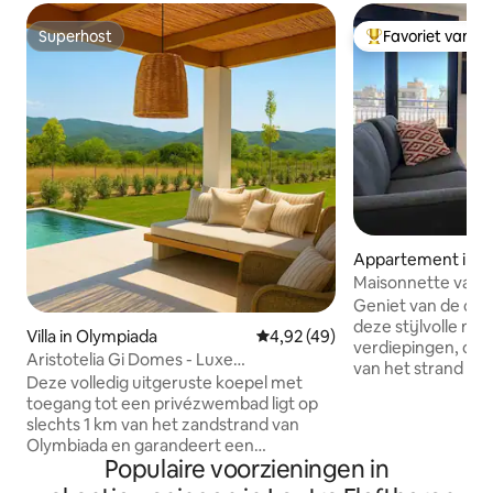
Superhost
Favoriet van g
Superhost
Topfavoriet van 
Appartement in K
Maisonnette van 1
garage
Geniet van de cha
deze stijlvolle m
Villa in Olympiada
Gemiddelde beoordeling van 4,
4,92 (49)
verdiepingen, op s
Aristotelia Gi Domes - Luxe
van het strand en
privézwembad retraite
Deze volledig uitgeruste koepel met
stadscentrum. Met
toegang tot een privézwembad ligt op
personen beschikt
slechts 1 km van het zandstrand van
slaapkamers, een
Olymbiada en garandeert een
een groot terras 
Populaire voorzieningen in
uitzonderlijk verblijf. Met minimarkten,
uitzicht op de skyl
restaurants, strandbars, cafés en