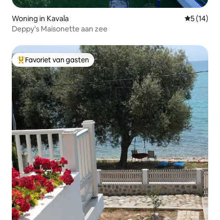
Woning in Kavala
Gemiddelde
5 (14)
Deppy's Maisonette aan zee
Favoriet van gasten
Topfavoriet van gasten