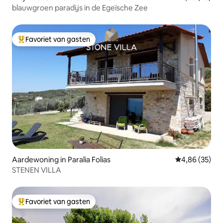
blauwgroen paradijs in de Egeïsche Zee
Favoriet van gasten
Topfavoriet van gasten
Aardewoning in Paralia Folias
Gemiddelde be
4,86 (35)
STENEN VILLA
Favoriet van gasten
Topfavoriet van gasten