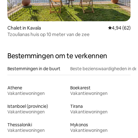
Chalet in Kavala
Gemiddelde be
4,94 (62)
Tzoulianas huis op 10 meter van de zee
Bestemmingen om te verkennen
Bestemmingen in de buurt
Beste bezienswaardigheden in de
Athene
Boekarest
Vakantiewoningen
Vakantiewoningen
Istanboel (provincie)
Tirana
Vakantiewoningen
Vakantiewoningen
Thessaloniki
Mykonos
Vakantiewoningen
Vakantiewoningen