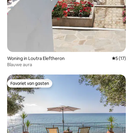
Woning in Loutra Eleftheron
Gemiddeld
5 (17)
Blauwe aura
Favoriet van gasten
Favoriet van gasten