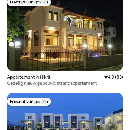
Favoriet van gasten
Favoriet van gasten
Appartement in Nikiti
Gemiddelde b
4,9 (83)
Gezellig nieuw gebouwd strandappartement
Favoriet van gasten
Favoriet van gasten