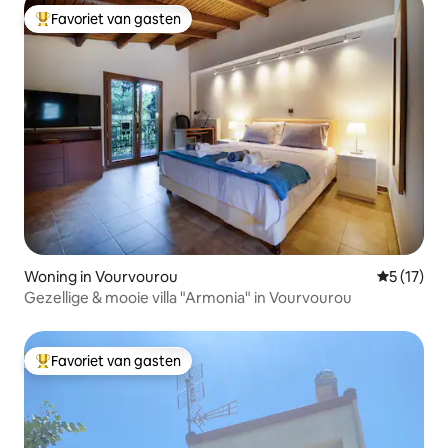
Favoriet van gasten
Topfavoriet van gasten
Woning in Vourvourou
Gemiddeld
5 (17)
Gezellige & mooie villa "Armonia" in Vourvourou
Favoriet van gasten
Topfavoriet van gasten