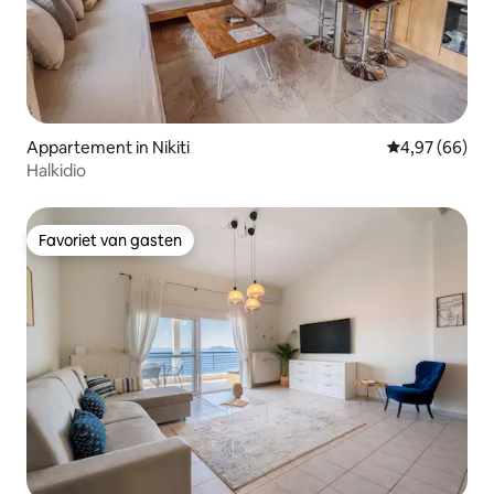
Appartement in Nikiti
Gemiddelde be
4,97 (66)
Halkidio
Favoriet van gasten
Favoriet van gasten