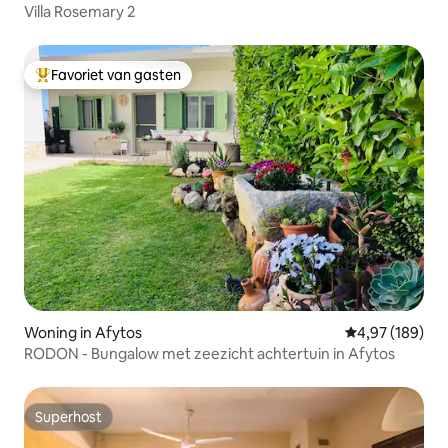
Villa Rosemary 2
Favoriet van gasten
Topfavoriet van gasten
Woning in Afytos
Gemiddelde beo
4,97 (189)
RODON - Bungalow met zeezicht achtertuin in Afytos
Superhost
Superhost