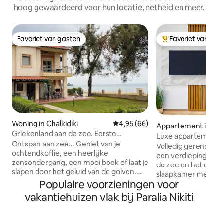
hoog gewaardeerd voor hun locatie, netheid en meer.
Favoriet van gasten
Favoriet van g
Favoriet van gasten
Topfavoriet van 
Woning in Chalkidiki
Gemiddelde beoordeling van 4,
4,95 (66)
Appartement in Nik
Griekenland aan de zee. Eerste
Luxe appartement
maisonette, Nikiti (3BD)
Ontspan aan zee... Geniet van je
verdieping
Volledig gerenov
ochtendkoffie, een heerlijke
een verdieping me
zonsondergang, een mooi boek of laat je
de zee en het cen
slapen door het geluid van de golven.
slaapkamer met ee
Allemaal vanuit een heerlijk zomerhuis
Populaire voorzieningen voor
bank en een faute
op slechts 10 meter van het strand.
ingebouwd matras
vakantiehuizen vlak bij Paralia Nikiti
Perfect voor stellen, gezinnen met
airconditioning, p
kinderen en soloreizigers. Een prachtige
Starlink-internet, 
maisonnette eerst aan zee en biedt