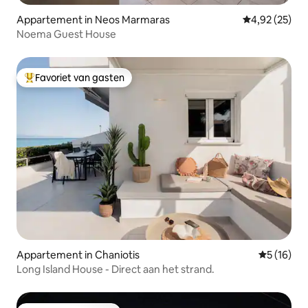
Appartement in Neos Marmaras
Gemiddelde be
4,92 (25)
Noema Guest House
Favoriet van gasten
Topfavoriet van gasten
Appartement in Chaniotis
Gemiddelde
5 (16)
Long Island House - Direct aan het strand.