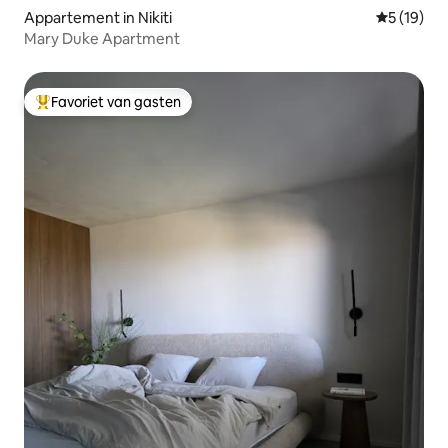
Appartement in Nikiti
Gemiddelde
5 (19)
Mary Duke Apartment
Favoriet van gasten
Topfavoriet van gasten