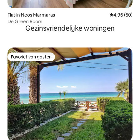
Flat in Neos Marmaras
Gemiddelde be
4,96 (50)
De Green Room
Gezinsvriendelijke woningen
Favoriet van gasten
Favoriet van gasten