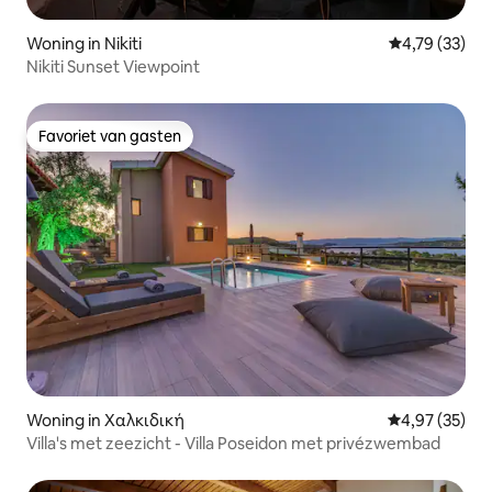
Woning in Nikiti
Gemiddelde be
4,79 (33)
Nikiti Sunset Viewpoint
Favoriet van gasten
Favoriet van gasten
Woning in Χαλκιδική
Gemiddelde be
4,97 (35)
Villa's met zeezicht - Villa Poseidon met privézwembad