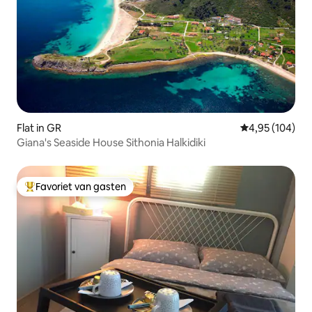
Flat in GR
Gemiddelde beo
4,95 (104)
Giana's Seaside House Sithonia Halkidiki
Favoriet van gasten
Topfavoriet van gasten