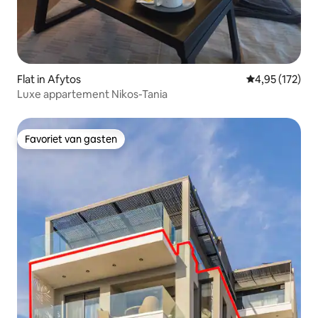
Flat in Afytos
Gemiddelde beo
4,95 (172)
Luxe appartement Nikos-Tania
Favoriet van gasten
Favoriet van gasten