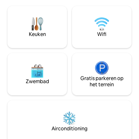
volledig uitgerus
gasten alle gemakken van een thuis. Als
badkamer. Buiten
je klaar bent met ontspannen, verken
tafelzitplaatsen, 
dan het kristalheldere water en het
ligstoelen, speeltu
zandstrand. Hoe je er ook voor kiest om
gratis babyvoorzi
je tijd door te brengen, laat ons je thuis
Ideaal voor gezin
Keuken
Wifi
voelen.
aangenaam en veili
Gratis parkeren op
Zwembad
het terrein
Airconditioning