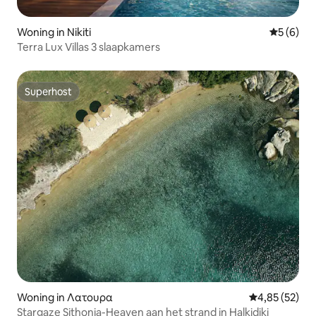
Woning in Nikiti
Gemiddeld
5 (6)
Terra Lux Villas 3 slaapkamers
Superhost
Superhost
Woning in Λατουρα
Gemiddelde be
4,85 (52)
Stargaze Sithonia-Heaven aan het strand in Halkidiki