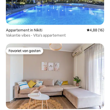
Appartement in Nikiti
Gemiddelde be
4,88 (16)
Vakantie vibes - Vita's appartement
Favoriet van gasten
Favoriet van gasten