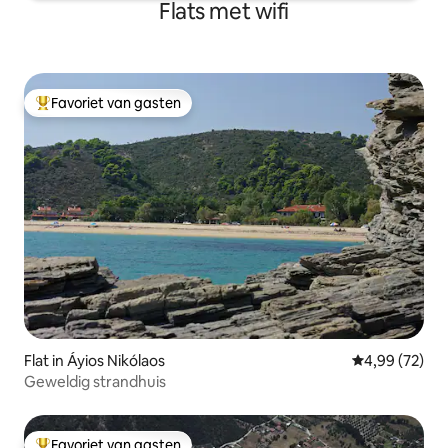
Flats met wifi
Favoriet van gasten
Topfavoriet van gasten
Flat in Áyios Nikólaos
Gemiddelde be
4,99 (72)
Geweldig strandhuis
Favoriet van gasten