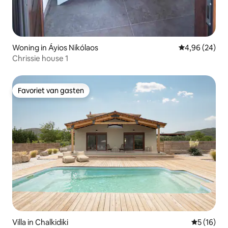
Woning in Áyios Nikólaos
Gemiddelde be
4,96 (24)
Chrissie house 1
Favoriet van gasten
Favoriet van gasten
Villa in Chalkidiki
Gemiddelde
5 (16)