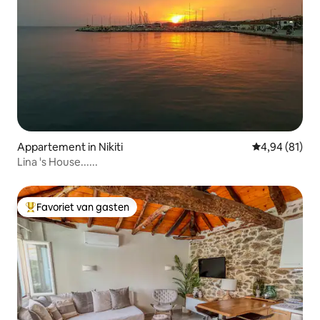
Appartement in Nikiti
Gemiddelde be
4,94 (81)
Lina 's Hοuse......
Favoriet van gasten
Topfavoriet van gasten