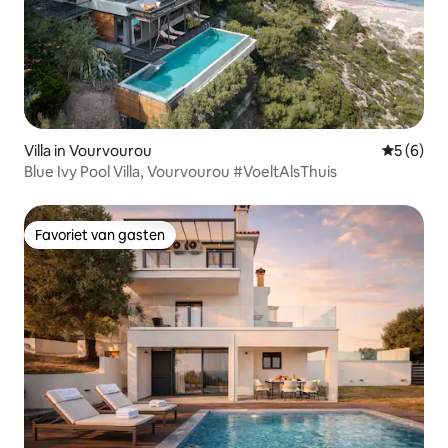
Villa in Vourvourou
Gemiddeld
5 (6)
Blue Ivy Pool Villa, Vourvourou #VoeltAlsThuis
Favoriet van gasten
Favoriet van gasten