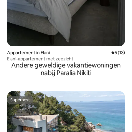
Appartement in Elani
Gemiddeld
5 (13)
Elani-appartement met zeezicht
Andere geweldige vakantiewoningen
nabij Paralia Nikiti
Superhost
Superhost