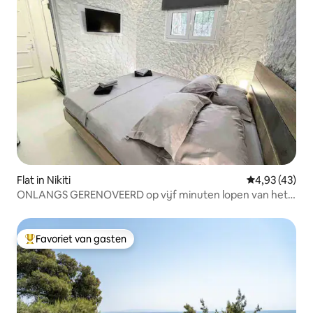
Flat in Nikiti
Gemiddelde be
4,93 (43)
ONLANGS GERENOVEERD op vijf minuten lopen van het
strand - Kappa Ground
Favoriet van gasten
Topfavoriet van gasten