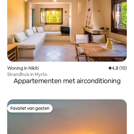
Woning in Nikiti
Gemiddelde b
4,8 (10)
Strandhuis in Myrto
Appartementen met airconditioning
Favoriet van gasten
Favoriet van gasten