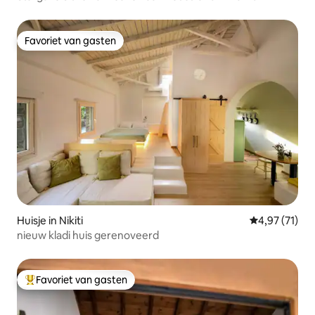
Favoriet van gasten
Favoriet van gasten
Huisje in Nikiti
Gemiddelde be
4,97 (71)
nieuw kladi huis gerenoveerd
Favoriet van gasten
Topfavoriet van gasten