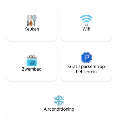
meter boven de zeespiegel, op slechts
die niemand kent.
700 meter van het traditionele dorp
liggen op 10 km - de mooiste stranden
Parthenonas en op slechts 5 km van
van Sithonia! Alle belangrijke
Neos Marmaras. Ze combineren rust
infrastructuur is 
met gemakkelijke toegang tot
en werkt het HEL
stranden, restaurants en het lokale
Keuken
Wifi
leven.
Gratis parkeren op
Zwembad
het terrein
Airconditioning