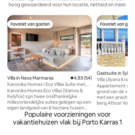
hoog gewaardeerd voor hun locatie, netheid en meer.
Favoriet van gasten
Favoriet van gas
Favoriet van gasten
Favoriet van gas
Gastsuite in Sykia 
Villa in Neos Marmaras
Gemiddelde beoordeling van 4,
4,93 (54)
Villa Ulyana Kriari
Kanonika Homes | Eco Villas Suite met
Spa
Appartement van 
uitzicht op de zonsondergang
Kanonika Homes Eco Villas (Itamos &
grond van de villa 
Kelyfos) zijn twee onafhankelijke
met een prachtig u
milieuvriendelijke suites gelegen op een
berg Athos! Volledige eenzaamheid,
eigen landgoed van 6 hectare tussen
ontgifting van me
Populaire voorzieningen voor
olijfbomen. Elke villa biedt plaats aan 2
eenheid met onger
tot 4 gasten en biedt privacy, comfort
voormalige land va
vakantiehuizen vlak bij Porto Karras 1
en een prachtig uitzicht op zee en de
Athos! Naar de zee 270 m. Op
natuur. Ze liggen op een heuvel van 300
loopafstand van z