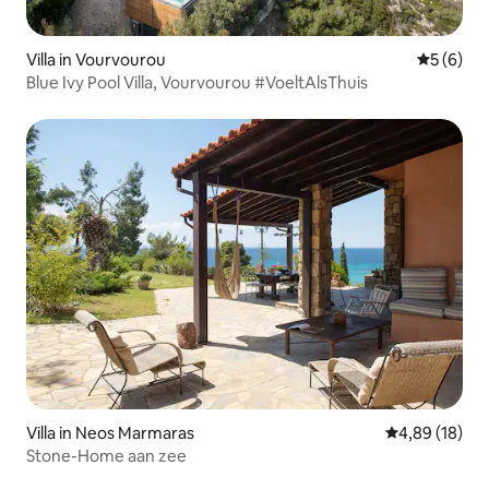
Villa in Vourvourou
Gemiddeld
5 (6)
Blue Ivy Pool Villa, Vourvourou #VoeltAlsThuis
Villa in Neos Marmaras
Gemiddelde be
4,89 (18)
Stone-Home aan zee