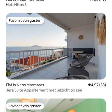
Huis Nikos 3
Favoriet van gasten
Favoriet van gasten
Flat in Neos Marmaras
Gemiddelde be
4,97 (38)
Jera Suite Appartement met uitzicht op zee
Favoriet van gasten
Favoriet van gasten