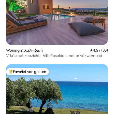
Woning in Χαλκιδική
Gemiddelde be
4,97 (35)
Villa's met zeezicht - Villa Poseidon met privézwembad
Favoriet van gasten
Topfavoriet van gasten