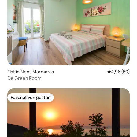
Flat in Neos Marmaras
Gemiddelde be
4,96 (50)
De Green Room
Favoriet van gasten
Favoriet van gasten