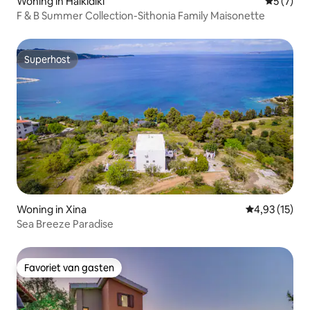
Woning in Halkidiki
Gemiddeld
5 (7)
F & B Summer Collection-Sithonia Family Maisonette
Superhost
Superhost
Woning in Xina
Gemiddelde be
4,93 (15)
Sea Breeze Paradise
Favoriet van gasten
Favoriet van gasten