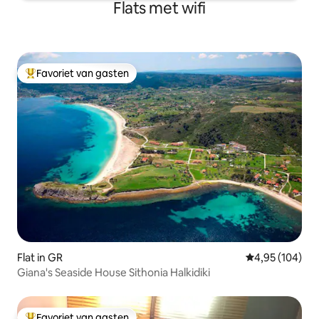
Flats met wifi
Favoriet van gasten
Topfavoriet van gasten
Flat in GR
Gemiddelde beo
4,95 (104)
Giana's Seaside House Sithonia Halkidiki
Favoriet van gasten