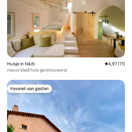
Huisje in Nikiti
Gemiddelde be
4,97 (71)
nieuw kladi huis gerenoveerd
Favoriet van gasten
Favoriet van gasten