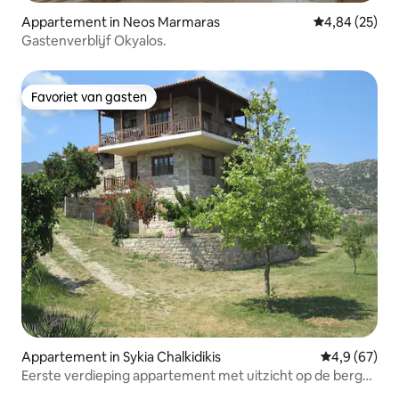
Appartement in Neos Marmaras
Gemiddelde be
4,84 (25)
Gastenverblijf Okyalos.
Favoriet van gasten
Favoriet van gasten
Appartement in Sykia Chalkidikis
Gemiddelde b
4,9 (67)
Eerste verdieping appartement met uitzicht op de berg
Athos