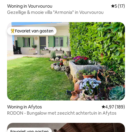
Woning in Vourvourou
Gemiddeld
5 (17)
Gezellige & mooie villa "Armonia" in Vourvourou
Favoriet van gasten
Topfavoriet van gasten
Woning in Afytos
Gemiddelde beo
4,97 (189)
RODON - Bungalow met zeezicht achtertuin in Afytos
Favoriet van gasten