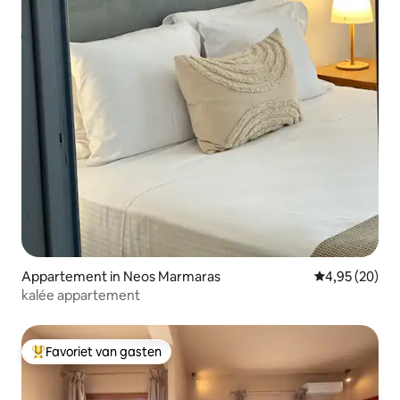
Appartement in Neos Marmaras
Gemiddelde be
4,95 (20)
kalée appartement
Favoriet van gasten
Topfavoriet van gasten