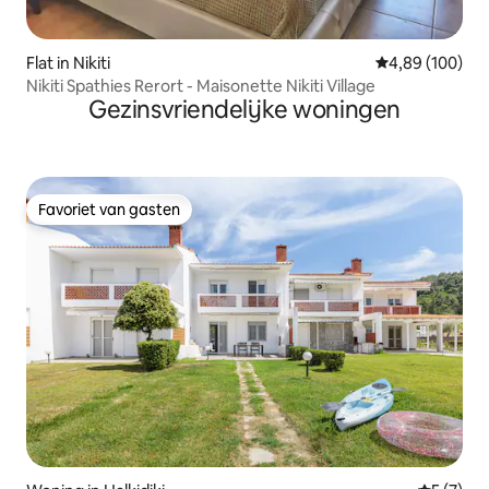
Flat in Nikiti
Gemiddelde beo
4,89 (100)
Nikiti Spathies Rerort - Maisonette Nikiti Village
Gezinsvriendelijke woningen
Favoriet van gasten
Favoriet van gasten