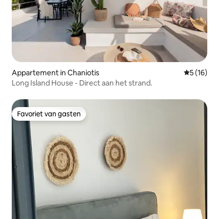
Appartement in Chaniotis
Gemiddelde
5 (16)
Long Island House - Direct aan het strand.
Favoriet van gasten
Favoriet van gasten