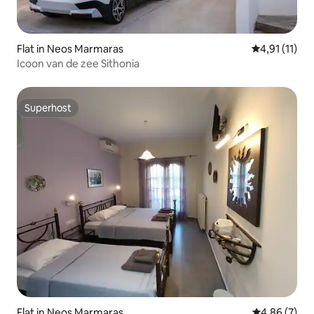
Flat in Neos Marmaras
Gemiddelde b
4,91 (11)
Icoon van de zee Sithonia
Superhost
Superhost
Flat in Neos Marmaras
Gemiddelde b
4,86 (7)