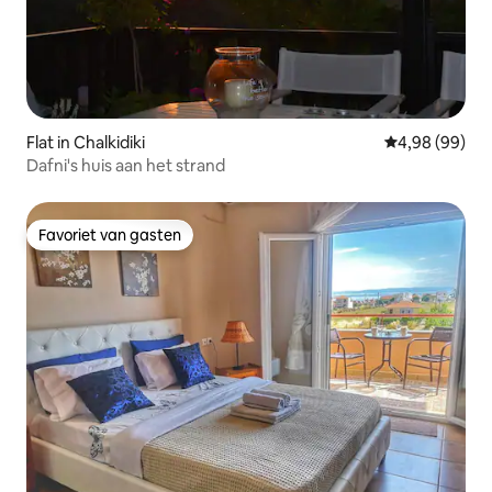
Flat in Chalkidiki
Gemiddelde be
4,98 (99)
Dafni's huis aan het strand
Favoriet van gasten
Favoriet van gasten