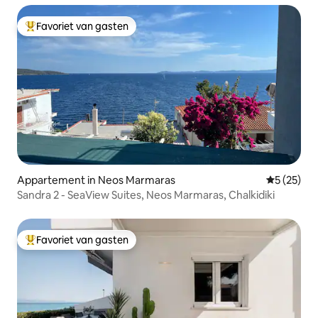
Favoriet van gasten
Topfavoriet van gasten
Appartement in Neos Marmaras
Gemiddelde
5 (25)
Sandra 2 - SeaView Suites, Neos Marmaras, Chalkidiki
Favoriet van gasten
Topfavoriet van gasten