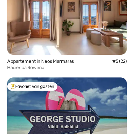
Appartement in Neos Marmaras
Gemiddelde
5 (22)
Hacienda Rowena
Favoriet van gasten
Topfavoriet van gasten