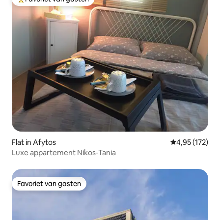
Topfavoriet van gasten
Flat in Afytos
Gemiddelde beo
4,95 (172)
Luxe appartement Nikos-Tania
Favoriet van gasten
Favoriet van gasten