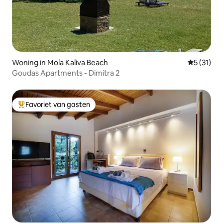
Woning in Mola Kaliva Beach
Gemiddeld
5 (31)
Goudas Apartments - Dimitra 2
Favoriet van gasten
Topfavoriet van gasten