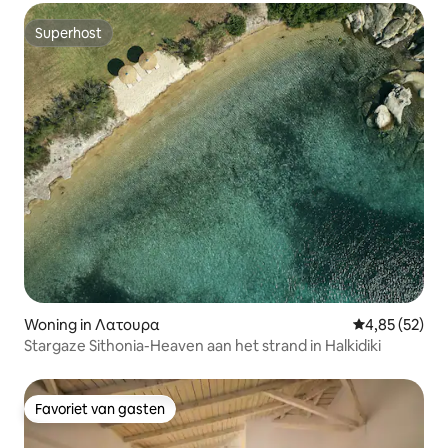
Superhost
Superhost
Woning in Λατουρα
Gemiddelde be
4,85 (52)
Stargaze Sithonia-Heaven aan het strand in Halkidiki
Favoriet van gasten
Favoriet van gasten