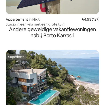
Appartement in Nikiti
Gemiddelde beo
4,93 (127)
Studio in een villa met een grote tuin.
Andere geweldige vakantiewoningen
nabij Porto Karras 1
Superhost
Superhost