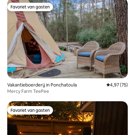
Favoriet van gasten
Favoriet van gasten
Vakantieboerderij in Ponchatoula
Gemiddelde be
4,97 (75)
Mercy Farm TeePee
Favoriet van gasten
Favoriet van gasten