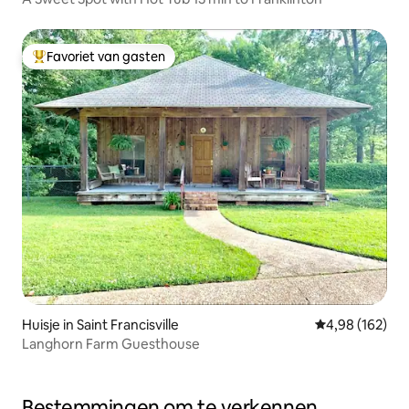
Favoriet van gasten
Topfavoriet van gasten
Huisje in Saint Francisville
Gemiddelde beo
4,98 (162)
Langhorn Farm Guesthouse
Bestemmingen om te verkennen