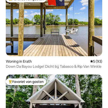
Topfavoriet van gasten
Woning in Erath
Gemiddelde
5 (93)
Down Da Bayou Lodge! Dicht bij Tabasco & Rip Van Winkle
Favoriet van gasten
Topfavoriet van gasten