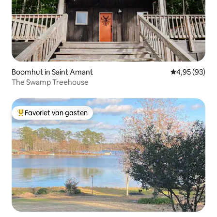
Boomhut in Saint Amant
Gemiddelde be
4,95 (93)
The Swamp Treehouse
Favoriet van gasten
Topfavoriet van gasten