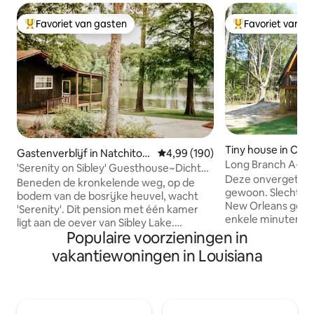
Favoriet van gasten
Favoriet van g
Topfavoriet van gasten
Topfavoriet van 
Tiny house in Cov
Gastenverblijf in Natchitoc
Gemiddelde beoordeling van 4,9
4,99 (190)
Long Branch A-F
hes
'Serenity on Sibley' Guesthouse~Dichtbij
Deze onvergetelijk
het centrum
Beneden de kronkelende weg, op de
gewoon. Slechts 3
bodem van de bosrijke heuvel, wacht
New Orleans genes
'Serenity'. Dit pension met één kamer
enkele minuten af
ligt aan de oever van Sibley Lake.
centrum van Covin
Populaire voorzieningen in
Ontspan en geniet van de
Northshore te bie
zonsondergangen vanaf de
vakantiewoningen in Louisiana
muziek, lekker ete
afgeschermde veranda. Maximaal vier
zijn slechts een p
gasten met een queensize bed en een
om te doen. Je ve
queensize uitklapbare bank. Het heeft
paddleboards, dus 
een volledig bad met douche, een
waterverkenning