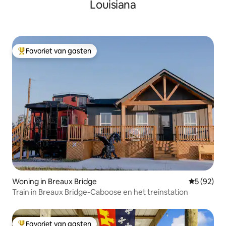
Louisiana
Favoriet van gasten
Topfavoriet van gasten
Woning in Breaux Bridge
Gemiddelde
5 (92)
Train in Breaux Bridge-Caboose en het treinstation
Favoriet van gasten