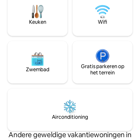
kitchenette met eiland en barkrukken.
de schilderachtige
Een waterfiets, kajaks en zwemvesten
steegje klinkt dan 
zijn beschikbaar voor gebruik tijdens je
slechts een paar k
verblijf. Verhuurders wonen op en aan
Keuken
Wifi
nieuwe openbare k
de overkant van het Serenity
naar meerdere zan
Guesthouse, gelegen op @ op tien
minuten van de stad.
Gratis parkeren op
Zwembad
het terrein
Airconditioning
Andere geweldige vakantiewoningen in