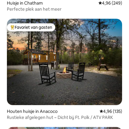
Huisje in Chatham
Gemiddelde beo
4,96 (249)
Perfecte plek aan het meer
Favoriet van gasten
Topfavoriet van gasten
Houten huisje in Anacoco
Gemiddelde beo
4,96 (135)
Rustieke afgelegen hut ~ Dicht bij Ft. Polk / ATV PARK