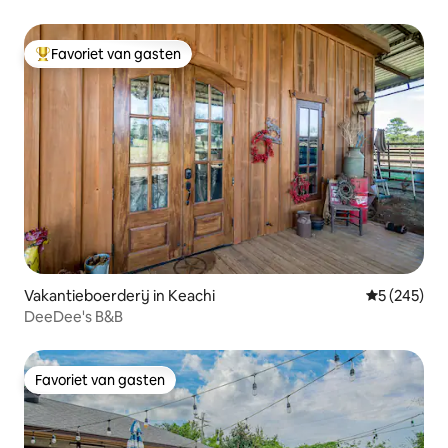
Favoriet van gasten
Topfavoriet van gasten
Vakantieboerderij in Keachi
Gemiddelde 
5 (245)
DeeDee's B&B
Favoriet van gasten
Favoriet van gasten