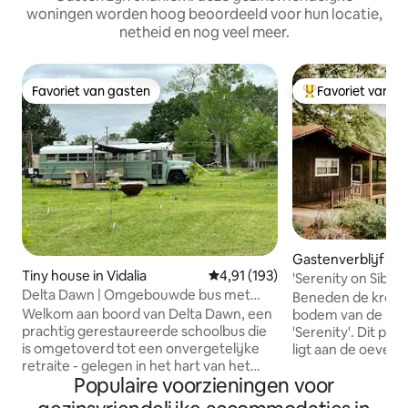
woningen worden hoog beoordeeld voor hun locatie,
netheid en nog veel meer.
Favoriet van gasten
Favoriet van g
Favoriet van gasten
Topfavoriet van 
Gastenverblijf in 
Tiny house in Vidalia
Gemiddelde beoordeling van 4,9
4,91 (193)
hes
'Serenity on Sible
Delta Dawn | Omgebouwde bus met
het centrum
Beneden de kronk
zuidelijke flair
Welkom aan boord van Delta Dawn, een
bodem van de bosr
prachtig gerestaureerde schoolbus die
'Serenity'. Dit pe
is omgetoverd tot een onvergetelijke
ligt aan de oever v
retraite - gelegen in het hart van het
Ontspan en geniet
Populaire voorzieningen voor
zuiden, in de buurt van de
zonsondergangen
schilderachtige Mississippi-rivier. Deze
afgeschermde veranda. Maxi