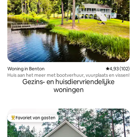
Woning in Benton
Gemiddelde beo
4,93 (102)
Huis aan het meer met bootverhuur, vuurplaats en vissen!
Gezins- en huisdiervriendelijke
woningen
Favoriet van gasten
Topfavoriet van gasten