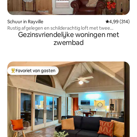
Schuur in Rayville
Gemiddelde beo
4,99 (314)
Rustig afgelegen en schilderachtig loft met twee
Gezinsvriendelijke woningen met
slaapkamers
zwembad
Favoriet van gasten
Topfavoriet van gasten