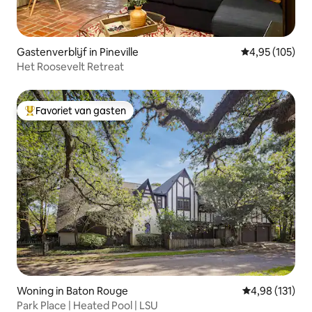
Gastenverblijf in Pineville
Gemiddelde beo
4,95 (105)
Het Roosevelt Retreat
Favoriet van gasten
Topfavoriet van gasten
Woning in Baton Rouge
Gemiddelde beo
4,98 (131)
Park Place | Heated Pool | LSU