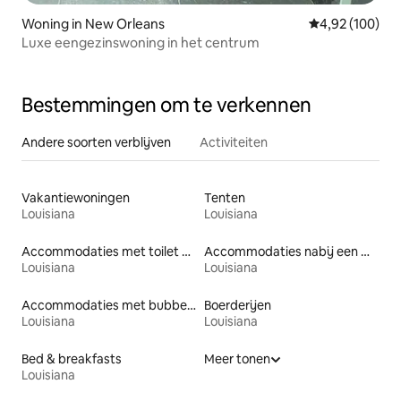
Woning in New Orleans
Gemiddelde beo
4,92 (100)
Luxe eengezinswoning in het centrum
Bestemmingen om te verkennen
Andere soorten verblijven
Activiteiten
Vakantiewoningen
Tenten
Louisiana
Louisiana
Accommodaties met toilet op toegankelijke hoogte
Accommodaties nabij een meer
Louisiana
Louisiana
Accommodaties met bubbelbad
Boerderijen
Louisiana
Louisiana
Bed & breakfasts
Meer tonen
Louisiana