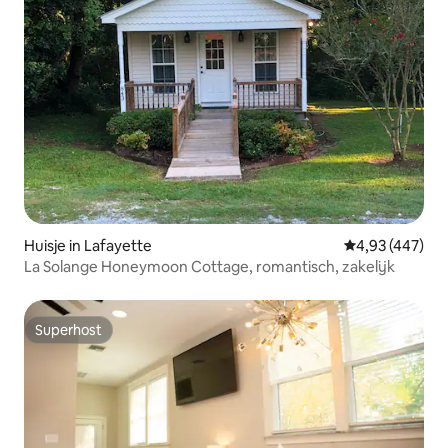
Huisje in Lafayette
Gemiddelde beo
4,93 (447)
La Solange Honeymoon Cottage, romantisch, zakelijk
Superhost
Superhost