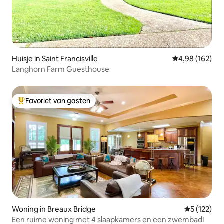
Huisje in Saint Francisville
Gemiddelde beo
4,98 (162)
Langhorn Farm Guesthouse
Favoriet van gasten
Topfavoriet van gasten
Woning in Breaux Bridge
Gemiddelde 
5 (122)
Een ruime woning met 4 slaapkamers en een zwembad!