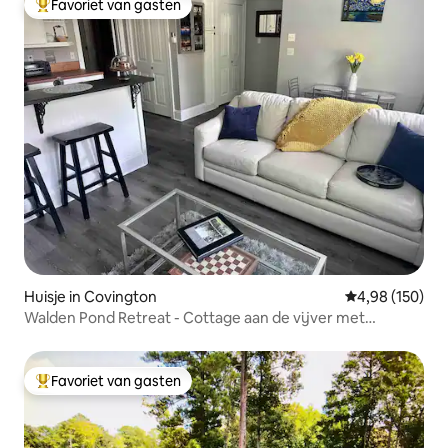
Favoriet van gasten
Topfavoriet van gasten
Huisje in Covington
Gemiddelde beo
4,98 (150)
Walden Pond Retreat - Cottage aan de vijver met
bubbelbad
Favoriet van gasten
Topfavoriet van gasten