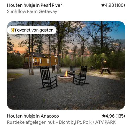
Houten huisje in Pearl River
Gemiddelde beo
4,98 (180)
Sunhillow Farm Getaway
Favoriet van gasten
Topfavoriet van gasten
Houten huisje in Anacoco
Gemiddelde beo
4,96 (135)
Rustieke afgelegen hut ~ Dicht bij Ft. Polk / ATV PARK