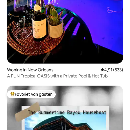
Woning in New Orleans
Gemiddelde beo
4,91 (533)
A FUN Tropical OASIS with a Private Pool & Hot Tub
Favoriet van gasten
Topfavoriet van gasten