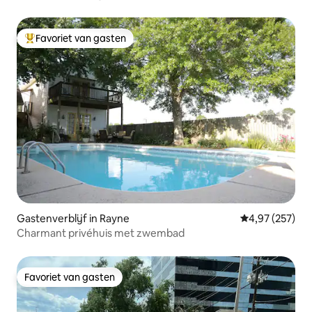
Favoriet van gasten
Topfavoriet van gasten
Gastenverblijf in Rayne
Gemiddelde beo
4,97 (257)
Charmant privéhuis met zwembad
Favoriet van gasten
Favoriet van gasten