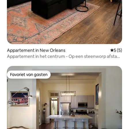
Appartement in New Orleans
Gemiddeld
5 (5)
Appartement in het centrum - Op een steenworp afstand
van de French Quarter
Favoriet van gasten
Favoriet van gasten