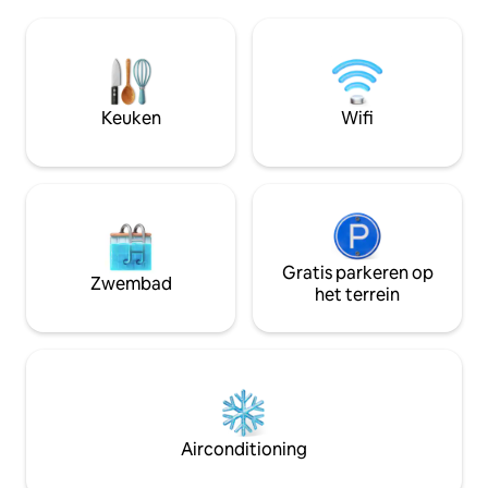
kookplaat, koelka
wandeling of fietstocht van Frenchman
Geniet van enter
St en de French Quarter. Wandelscore
inch tv en blijf v
van 90 en Bikescore van 97. We
snelle wifi. Een ni
verhuren GEEN kinderen jonger dan 12
airconditioner/ve
jaar. Klassiek New Orleans appartement
hele jaar door voo
Keuken
Wifi
met karakter en charme gelegen van de
de zithoek buiten. 
straat in een mooie 1890 's dubbele
parkeergelegenhei
shotgun. Stijlvol ingericht met veel
originele architectonische details -
plafonds van 13 voet, originele
hardhouten vloeren en mantels, bad
met douche en een eigen, aangelegde
binnenplaats. Stijlvol ingericht - de
Gratis parkeren op
Zwembad
woonkamer heeft een 52 inch tv +
het terrein
Amazon Fire Stick - de slaapkamer heeft
een Tempurpedic kingsize matras - de
volledig uitgeruste keuken heeft een
woonkoelkast en een fornuis met
zitplaatsen voor vier. De eigen
binnenplaats ligt direct naast de keuken
met een Weber-houtskoolgrill en
Airconditioning
zitplaatsen voor vier. Centrale
verwarming en lucht, vaatwasser, wifi,