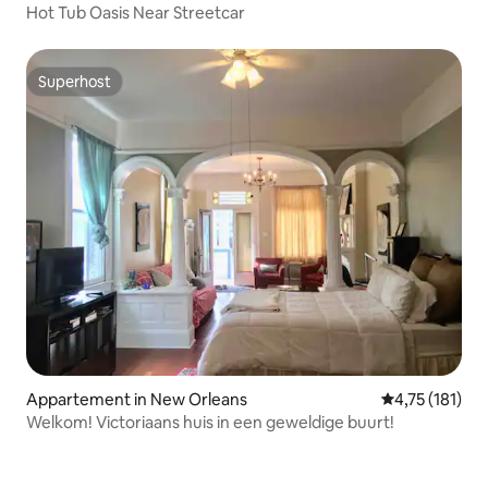
Hot Tub Oasis Near Streetcar
Superhost
Superhost
Appartement in New Orleans
Gemiddelde be
4,75 (181)
Welkom! Victoriaans huis in een geweldige buurt!