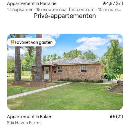
Appartement in Metairie
Gemiddelde be
4,87 (61)
1 slaapkamer - 15 minuten naar het centrum - 10 minuten
Privé-appartementen
naar de luchthaven
Favoriet van gasten
Topfavoriet van gasten
Appartement in Baker
Gemiddeld
5 (21)
Stix Haven Farms