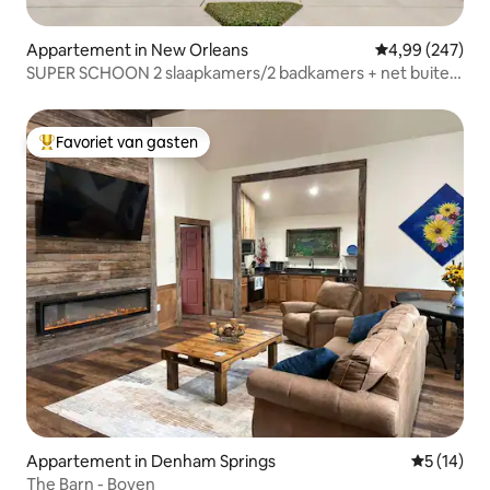
Appartement in New Orleans
Gemiddelde beo
4,99 (247)
SUPER SCHOON 2 slaapkamers/2 badkamers + net buiten
tramlijn!
Favoriet van gasten
Topfavoriet van gasten
Appartement in Denham Springs
Gemiddelde
5 (14)
The Barn - Boven