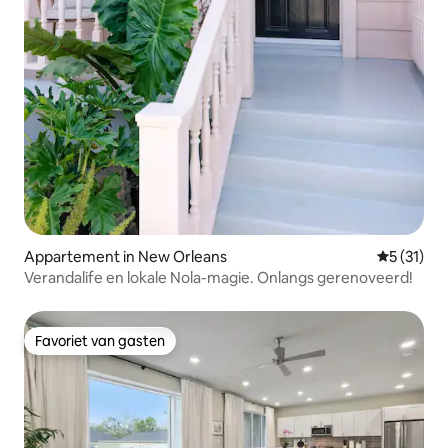
geven.
Appartement in New Orleans
Gemiddeld
5 (31)
Verandalife en lokale Nola-magie. Onlangs gerenoveerd!
Favoriet van gasten
Favoriet van gasten