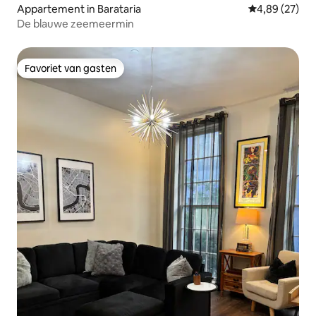
Appartement in Barataria
Gemiddelde be
4,89 (27)
De blauwe zeemeermin
Favoriet van gasten
Favoriet van gasten