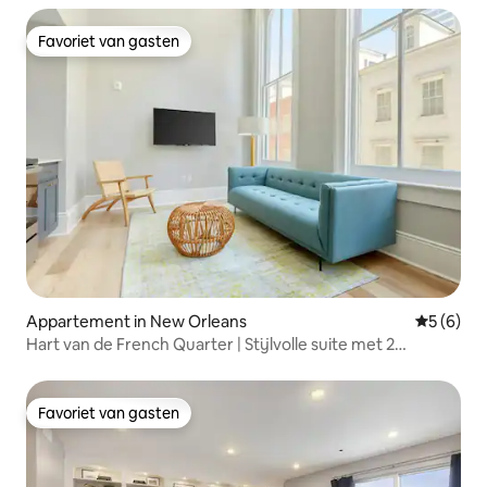
Favoriet van gasten
Favoriet van gasten
Appartement in New Orleans
Gemiddeld
5 (6)
Hart van de French Quarter | Stijlvolle suite met 2
slaapkamers
Favoriet van gasten
Favoriet van gasten