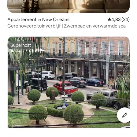
Appartement in New Orleans
Gemiddelde be
4,83 (24)
Gerenoveerd tuinverblijf | Zwembad en verwarmde spa
Superhost
Superhost