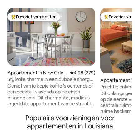
Favoriet van gasten
Favoriet van g
Topfavoriet van gasten
Topfavoriet van 
Appartement in New Orlea
Gemiddelde beoordeling van 4,9
4,98 (379)
ns
Stijlvolle charme in een dubbele shotgun
Appartement in N
uit de jaren 1890 met binnenplaats
Geniet van je kopje koffie 's ochtends of
ns
Prachtig onlangs
een cocktail' s avonds op de eigen
Broadmoor-uitje
Dit onlangs gere
binnenplaats. Dit charmante, modieus
op de eerste verdi
ingerichte appartement van de straat is
centrale ruimte e
weggestopt en beschikt over originele
ruime badkamer m
hardhouten vloeren, een bad met
Populaire voorzieningen voor
Het beschikt over
klauwvoet en mantels. Vintage
een uitschuifbare
appartementen in Louisiana
accenten en een lichte, luchtige keuken
traagschuim slaa
dragen bij aan het gastvrije gevoel.
kitchenette is uit
Centraal gelegen - op slechts een