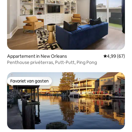
Appartement in New Orleans
Gemiddelde be
4,99 (67)
Penthouse privéterras, Putt-Putt, Ping Pong
Favoriet van gasten
Favoriet van gasten