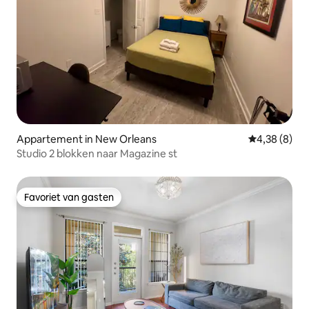
Appartement in New Orleans
Gemiddelde b
4,38 (8)
Studio 2 blokken naar Magazine st
Favoriet van gasten
Favoriet van gasten