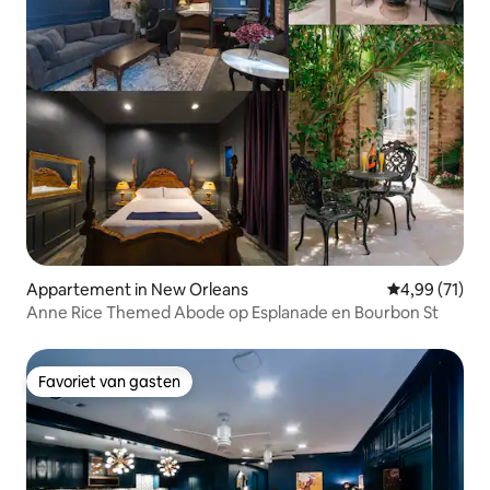
Appartement in New Orleans
Gemiddelde be
4,99 (71)
Anne Rice Themed Abode op Esplanade en Bourbon St
Favoriet van gasten
Favoriet van gasten