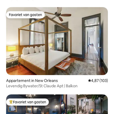
Favoriet van gasten
Favoriet van gasten
Appartement in New Orleans
Gemiddelde beo
4,87 (103)
Levendig Bywater/St Claude Apt | Balkon
Favoriet van gasten
Topfavoriet van gasten