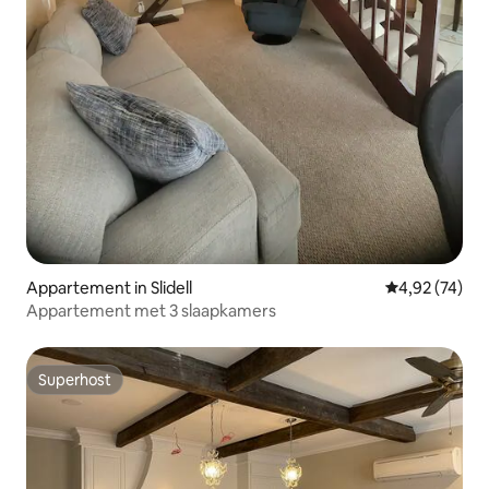
Appartement in Slidell
Gemiddelde be
4,92 (74)
Appartement met 3 slaapkamers
Superhost
Superhost