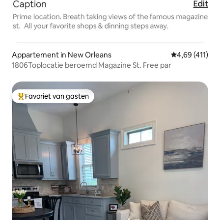
Appartement in New Orleans
Gemiddelde be
4,69 (411)
1806Toplocatie beroemd Magazine St. Free par
Favoriet van gasten
Topfavoriet van gasten