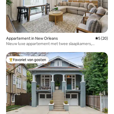
Appartement in New Orleans
Gemiddelde
5 (20)
Nieuw luxe appartement met twee slaapkamers,
zwembad en balkon
Favoriet van gasten
Topfavoriet van gasten