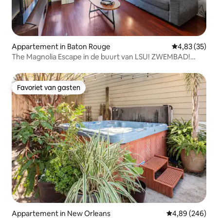
Appartement in Baton Rouge
Gemiddelde be
4,83 (35)
The Magnolia Escape in de buurt van LSU! ZWEMBAD!
FITNESSRUIMTE! Balkon!
Favoriet van gasten
Favoriet van gasten
Appartement in New Orleans
Gemiddelde beo
4,89 (246)