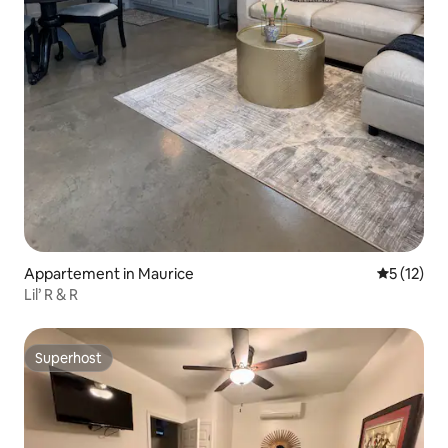
Appartement in Maurice
Gemiddeld
5 (12)
Lil’ R & R
Superhost
Superhost