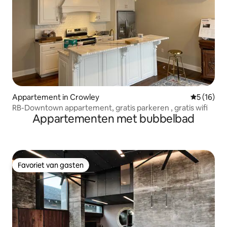
Appartement in Crowley
Gemiddelde
5 (16)
RB-Downtown appartement, gratis parkeren , gratis wifi
Appartementen met bubbelbad
Favoriet van gasten
Favoriet van gasten