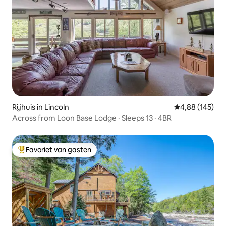
Rijhuis in Lincoln
Gemiddelde beo
4,88 (145)
Across from Loon Base Lodge · Sleeps 13 · 4BR
Favoriet van gasten
Topfavoriet van gasten