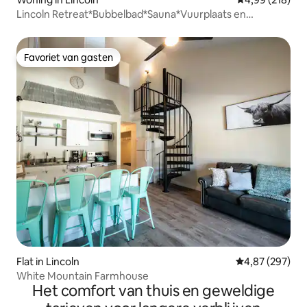
Lincoln Retreat*Bubbelbad*Sauna*Vuurplaats en
speelkamer
Favoriet van gasten
Favoriet van gasten
Flat in Lincoln
Gemiddelde beo
4,87 (297)
White Mountain Farmhouse
Het comfort van thuis en geweldige