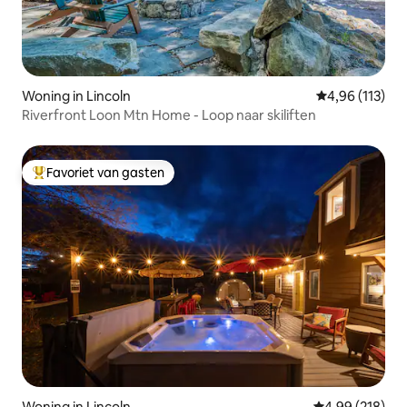
Woning in Lincoln
Gemiddelde beo
4,96 (113)
Riverfront Loon Mtn Home - Loop naar skiliften
Favoriet van gasten
Topfavoriet van gasten
Woning in Lincoln
Gemiddelde beo
4,99 (218)