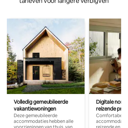
tarieven voor langere verblijven
Volledig gemeubileerde
Digitale nom
vakantiewoningen
reizende prof
Deze gemeubileerde
Comfortabele
accommodaties hebben alle
accommodatie
voorzieningen van thuis, van
reizende en op