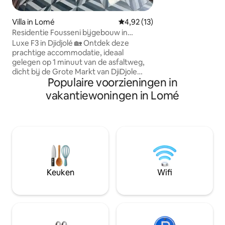
chaleureuse et apa
décoration soignée
crée un espace ha
Villa in Lomé
Gemiddelde beoordeling van 4,
4,92 (13)
détente. Chaque détail a été
Residentie Fousseni bijgebouw in
soigneusement cho
DjiDjole
Luxe F3 in Djidjolé 🏡 Ontdek deze
expérience premiu
prachtige accommodatie, ideaal
accessible. Un vér
gelegen op 1 minuut van de asfaltweg,
prêt à vous accueill
dicht bij de Grote Markt van DjiDjole
Populaire voorzieningen in
voor uw boodschappen. ✨ Belangrijkste
troeven: Alle kamers zijn voorzien van
vakantiewoningen in Lomé
airconditioning voor een optimaal
comfort. Ruime woonkamer met
slaapbank. Prachtige grote tuin met
bomen en goede ventilatie. Beveiligde
garage met elektronische opening
(afstandsbediening). ⚠️ NB: Elektriciteit
voor rekening van de huurder. Schrijf
me gewoon als u twijfelt over uw keuze,
Keuken
Wifi
dan vinden we wel een oplossing.