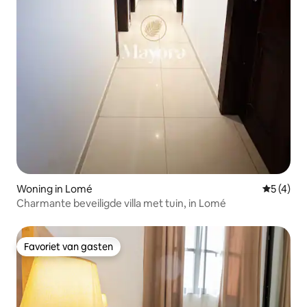
Woning in Lomé
Gemiddeld
5 (4)
Charmante beveiligde villa met tuin, in Lomé
Favoriet van gasten
Favoriet van gasten