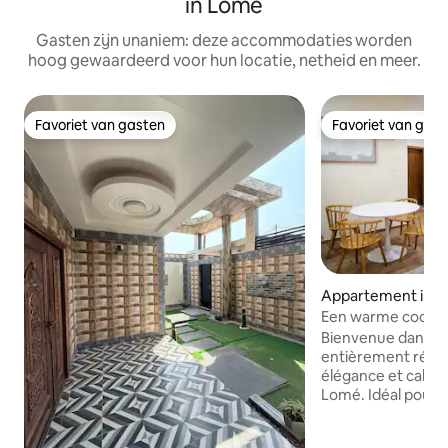
in Lomé
Gasten zijn unaniem: deze accommodaties worden
hoog gewaardeerd voor hun locatie, netheid en meer.
Favoriet van gasten
Favoriet van gas
Favoriet van gasten
Favoriet van gas
Appartement in 
Een warme cocon 
Bienvenue dans c
entièrement rénové
élégance et calme
Lomé. Idéal pour u
ou touristique. Dès votre arrivée, vous
serez séduit par 