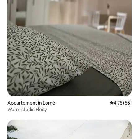
Appartement in Lomé
Gemiddelde be
4,75 (56)
Warm studio Flocy