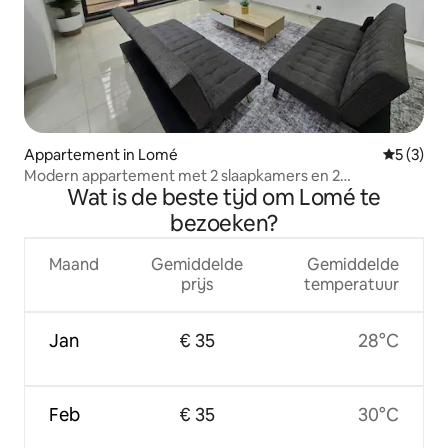
Appartement in Lomé
Gemiddeld
5 (3)
Modern appartement met 2 slaapkamers en 2
Wat is de beste tijd om Lomé te
badkamers, 2 minuten van de luchthaven
bezoeken?
Maand
Gemiddelde
Gemiddelde
prijs
temperatuur
Jan
€ 35
28°C
Feb
€ 35
30°C