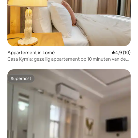
Appartement in Lomé
Gemiddelde b
4,9 (10)
Casa Kymia: gezellig appartement op 10 minuten van de
luchthaven
Superhost
Superhost