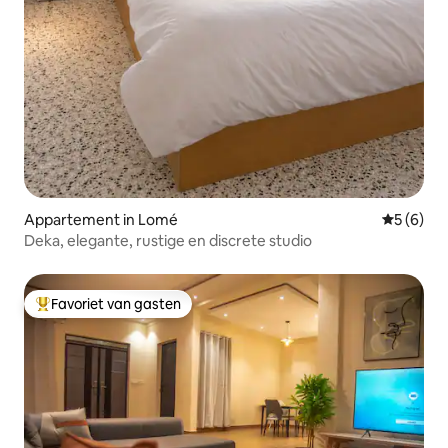
Appartement in Lomé
Gemiddeld
5 (6)
Deka, elegante, rustige en discrete studio
Favoriet van gasten
Topfavoriet van gasten