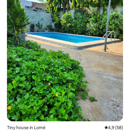
Tiny house in Lomé
Gemiddelde b
4,9 (58)