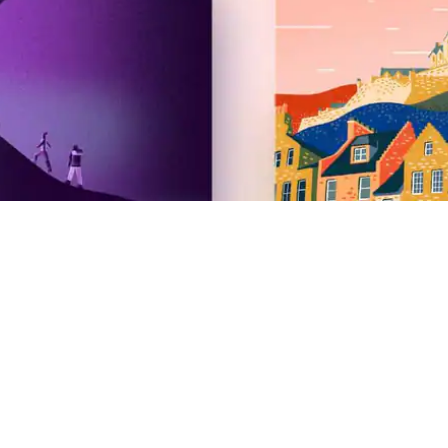
Airbnb
2026: nieuw deze zomer
Newsroom
Vacatures
Investeerders
Airbnb.org noodonderdak