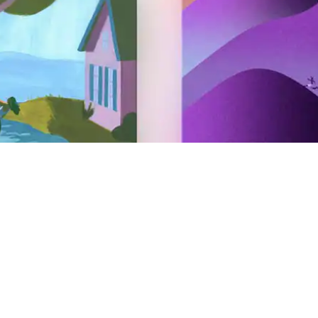
Verhuren
Jouw woning op Airbnb
Jouw activiteit op Airbnb
Jouw service op Airbnb
AirCover voor hosts
Informatie voor hosts