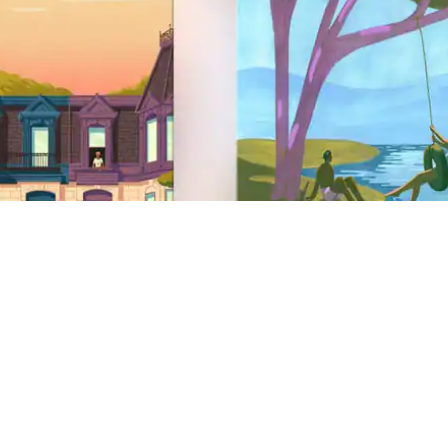
Voetregel website
Support
Helpcentrum
Hulp bij een veiligheidsprobleem
AirCover
Antidiscriminatie
Hulp voor mensen met beperking