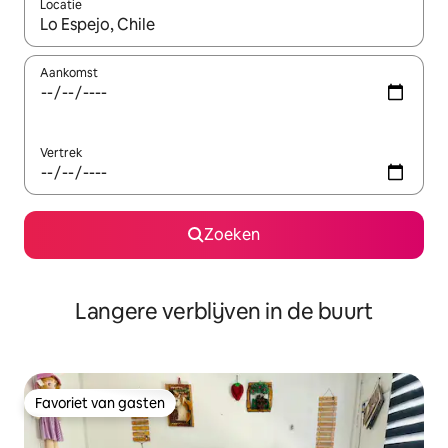
Locatie
Wanneer er resultaten beschikbaar zijn, maak je een keuze met 
Aankomst
Vertrek
Zoeken
Langere verblijven in de buurt
Favoriet van gasten
Favoriet van gasten