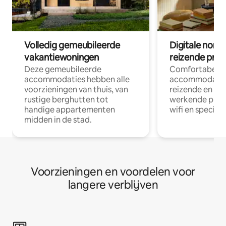
Volledig gemeubileerde
Digitale nom
vakantiewoningen
reizende prof
Deze gemeubileerde
Comfortabele
accommodaties hebben alle
accommodatie
voorzieningen van thuis, van
reizende en op
rustige berghutten tot
werkende profe
handige appartementen
wifi en special
midden in de stad.
Voorzieningen en voordelen voor
langere verblijven