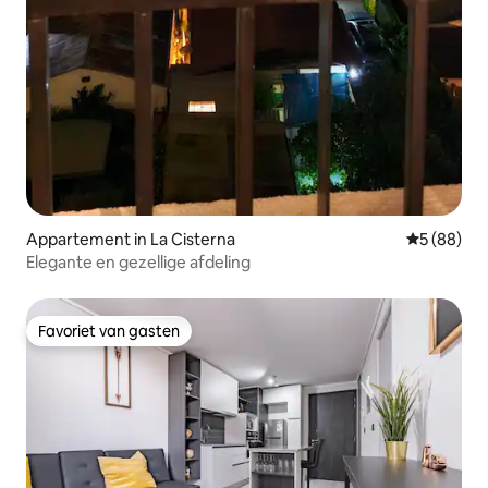
Appartement in La Cisterna
Gemiddelde
5 (88)
Elegante en gezellige afdeling
Favoriet van gasten
Favoriet van gasten