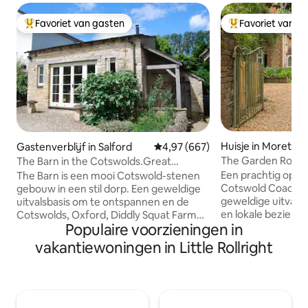
Favoriet van gasten
Favoriet van g
Topfavoriet van gasten
Topfavoriet van 
Huisje in Moreton
Gastenverblijf in Salford
Gemiddelde beoordeling van 4,9
4,97 (667)
h
The Garden Room 
The Barn in the Cotswolds.Great
location.Superhost
Een prachtig op zi
The Barn is een mooi Cotswold-stenen
Cotswold Coach Ho
gebouw in een stil dorp. Een geweldige
geweldige uitvals
uitvalsbasis om te ontspannen en de
en lokale beziens
Cotswolds, Oxford, Diddly Squat Farm
Populaire voorzieningen in
verkennen. Wij h
Shop & The Farmer's Dog, Blenheim
aanbevelingen. Heerlijk wandelen met
Palace of Bicester Village te bezoeken.
vakantiewoningen in Little Rollright
een aantal fantastische
Op slechts vijf minuten rijden van de
met smart-tv en k
historische marktstad Chipping Norton,
de basis te koken
met tal van winkels en ontspannende
goede grootte B
koffiestops. In de winter maakt een
rolbad en een tw
houtkachel het gezellig. Er zijn