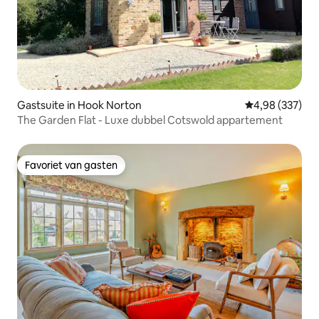
Gastsuite in Hook Norton
Gemiddelde beo
4,98 (337)
The Garden Flat - Luxe dubbel Cotswold appartement
Favoriet van gasten
Favoriet van gasten