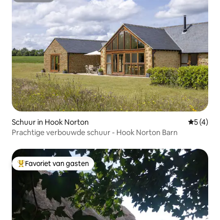
Schuur in Hook Norton
Gemiddeld
5 (4)
Prachtige verbouwde schuur - Hook Norton Barn
Favoriet van gasten
Topfavoriet van gasten