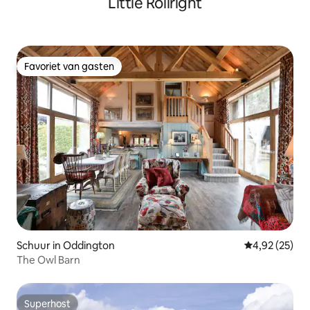
Little Rollright
Favoriet van gasten
Favoriet van gasten
Schuur in Oddington
Gemiddelde be
4,92 (25)
The Owl Barn
Superhost
Superhost