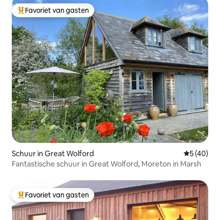
Favoriet van gasten
Topfavoriet van gasten
Schuur in Great Wolford
Gemiddelde
5 (40)
Fantastische schuur in Great Wolford, Moreton in Marsh
Favoriet van gasten
Topfavoriet van gasten