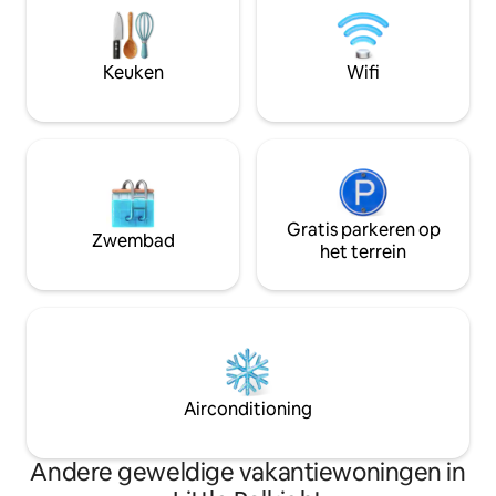
Continentaal ontbi
wandelpaden 'vanaf de deur' en ook
eerste nacht. *Als je met de trein naar
geweldige berg- en wegfietsen. We
Moreton komt, moe
verwelkomen graag gasten uit het
Keuken
Wifi
reserveren voor ee
Verenigd Koninkrijk en daarbuiten.
Gratis parkeren op
Zwembad
het terrein
Airconditioning
Andere geweldige vakantiewoningen in