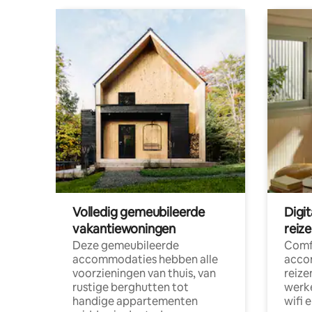
Volledig gemeubileerde
Digi
vakantiewoningen
reiz
Deze gemeubileerde
Comf
accommodaties hebben alle
acco
voorzieningen van thuis, van
reize
rustige berghutten tot
werke
handige appartementen
wifi 