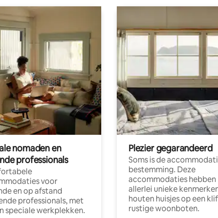
tale nomaden en
Plezier gegarandeerd
ende professionals
Soms is de accommodati
bestemming. Deze
ortabele
accommodaties hebben
mmodaties voor
allerlei unieke kenmerken
nde en op afstand
houten huisjes op een klif
nde professionals, met
rustige woonboten.
en speciale werkplekken.