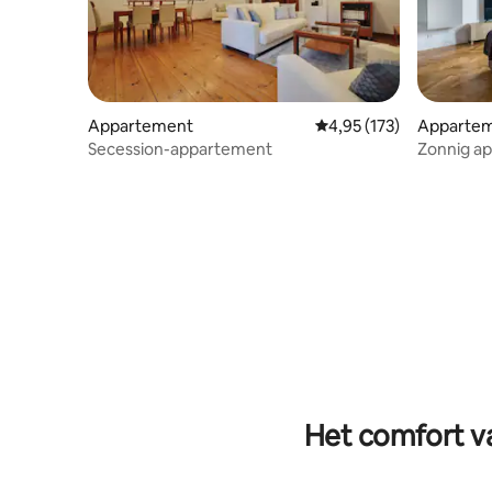
Appartement
Gemiddelde beoordeling
4,95 (173)
Apparte
Secession-appartement
Zonnig a
historisc
Het comfort va