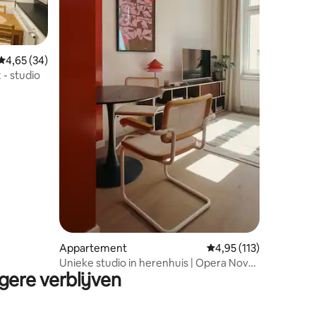
Gemiddelde beoordeling van 4,65 op 5, 34 recensies
4,65 (34)
- studio
ecensies
Appartement
Gemiddelde beoordelin
4,95 (113)
Unieke studio in herenhuis | Opera Nova |
gere verblijven
Downtown