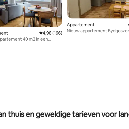
Appartement
Nieuw appartement Bydgoszcz 
 van 4,95 op 5, 173 recensies
ment
Gemiddelde beoordeling van 4,98 op 5, 166 r
4,98 (166)
ppartement 40 m2 in een
h gebouw
n thuis en geweldige tarieven voor lan