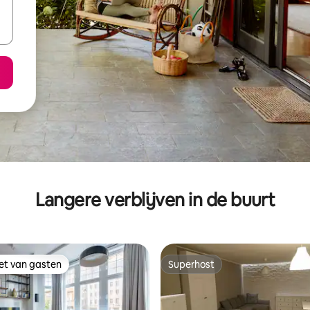
Langere verblijven in de buurt
iet van gasten
Superhost
iet van gasten
Superhost