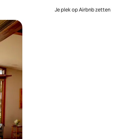
Je plek op Airbnb zetten
en of swipen.