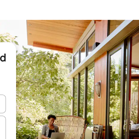
nd
een keuze met je de pijltjestoetsen omhoog en omlaag, óf door te tikk