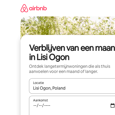
Ga
direct
naar
inhoud
Verblijven van een maa
in Lisi Ogon
Ontdek langetermijnwoningen die als thuis
aanvoelen voor een maand of langer.
Locatie
Wanneer er resultaten beschikbaar zijn, maak je 
Aankomst