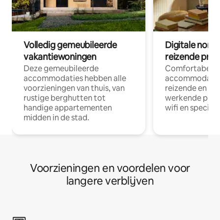
Volledig gemeubileerde
Digitale nom
vakantiewoningen
reizende prof
Deze gemeubileerde
Comfortabele
accommodaties hebben alle
accommodatie
voorzieningen van thuis, van
reizende en op
rustige berghutten tot
werkende profe
handige appartementen
wifi en special
midden in de stad.
Voorzieningen en voordelen voor
langere verblijven