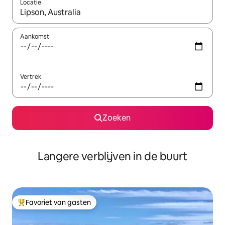
Locatie
Wanneer er resultaten beschikbaar zijn, maak je een keuze met 
Aankomst
Vertrek
Zoeken
Langere verblijven in de buurt
Favoriet van gasten
Topfavoriet van gasten