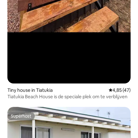
Tiny house in Tiatukia
Gemiddelde be
4,85 (47)
Tiatukia Beach House is de speciale plek om te verblijven
Superhost
Superhost