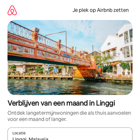
Ga
direct
Je plek op Airbnb zetten
naar
inhoud
Verblijven van een maand in Linggi
Ontdek langetermijnwoningen die als thuis aanvoelen
voor een maand of langer.
Locatie
Wanneer er resultaten beschikbaar zijn, maak je een keuze met 