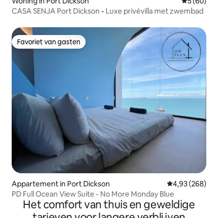
Woning in Port Dickson
Gemiddelde
5 (60)
CASA SENJA Port Dickson • Luxe privévilla met zwembad
Favoriet van gasten
Favoriet van gasten
Appartement in Port Dickson
Gemiddelde beo
4,93 (268)
PD Full Ocean View Suite - No More Monday Blue
Het comfort van thuis en geweldige
tarieven voor langere verblijven