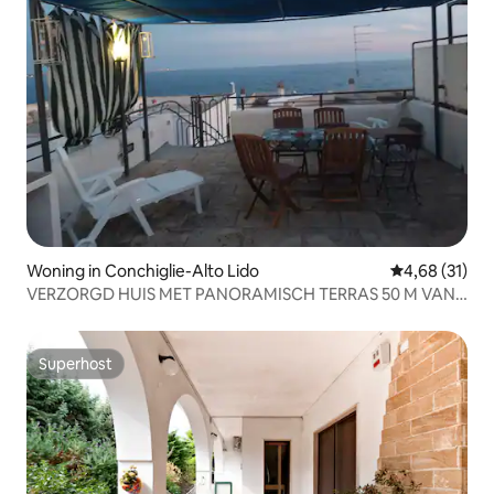
Woning in Conchiglie-Alto Lido
Gemiddelde be
4,68 (31)
VERZORGD HUIS MET PANORAMISCH TERRAS 50 M VAN
DE ZEE
Superhost
Superhost