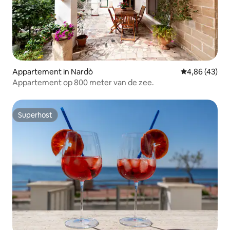
Appartement in Nardò
Gemiddelde be
4,86 (43)
Appartement op 800 meter van de zee.
Superhost
Superhost