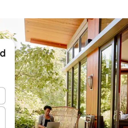
nd
een keuze met je de pijltjestoetsen omhoog en omlaag, óf door te tikk