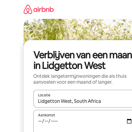
Ga
direct
naar
inhoud
Verblijven van een maa
in Lidgetton West
Ontdek langetermijnwoningen die als thuis
aanvoelen voor een maand of langer.
Locatie
Wanneer er resultaten beschikbaar zijn, maak je 
Aankomst