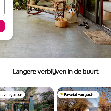
Langere verblijven in de buurt
iet van gasten
Favoriet van gasten
iet van gasten
Topfavoriet van gasten