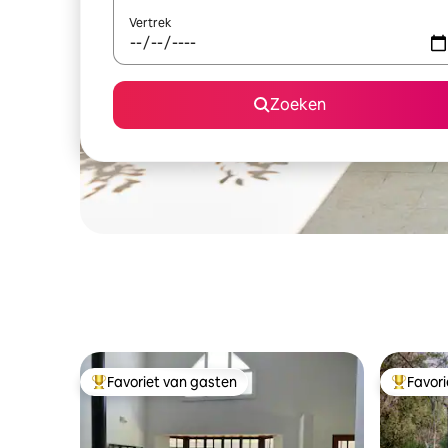
Vertrek
Zoeken
Favoriet van gasten
Favor
Topfavoriet van gasten
Topfavor