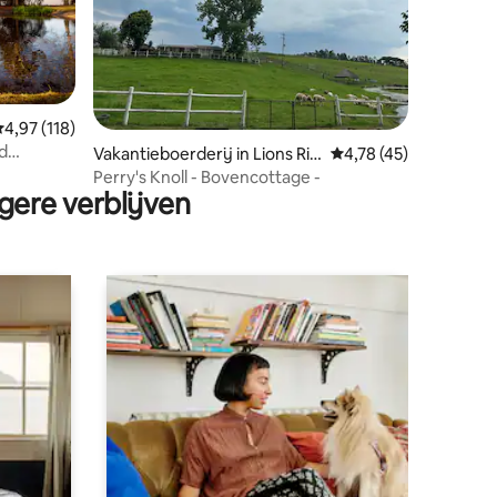
ecensies
emiddelde beoordeling van 4,97 op 5, 118 recensies
4,97 (118)
d
Vakantieboerderij in Lions Riv
Gemiddelde beoordeli
4,78 (45)
er
Perry's Knoll - Bovencottage -
gere verblijven