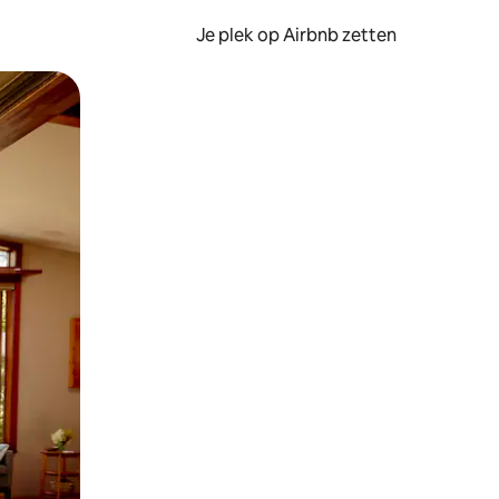
Je plek op Airbnb zetten
en of swipen.