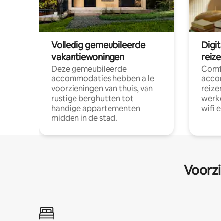
Volledig gemeubileerde
Digi
vakantiewoningen
reiz
Deze gemeubileerde
Comf
accommodaties hebben alle
acco
voorzieningen van thuis, van
reize
rustige berghutten tot
werke
handige appartementen
wifi 
midden in de stad.
Voorzi