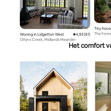
Tiny hou
u District
The Forest Pod Een ser
Woning in Lidgetton West
Gemiddelde beoordelin
4,93 (61)
KZN Midla
Otters Creek, Midlands Meander
Het comfort va