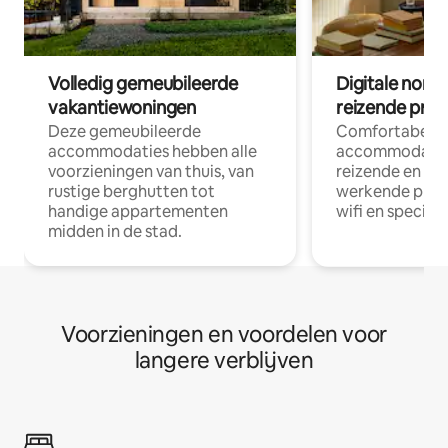
Volledig gemeubileerde
Digitale nom
vakantiewoningen
reizende prof
Deze gemeubileerde
Comfortabele
accommodaties hebben alle
accommodatie
voorzieningen van thuis, van
reizende en op
rustige berghutten tot
werkende profe
handige appartementen
wifi en special
midden in de stad.
Voorzieningen en voordelen voor
langere verblijven