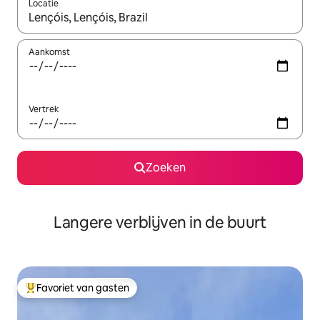
Locatie
Wanneer er resultaten beschikbaar zijn, maak je een keuze met 
Aankomst
Vertrek
Zoeken
Langere verblijven in de buurt
Favoriet van gasten
Topfavoriet van gasten