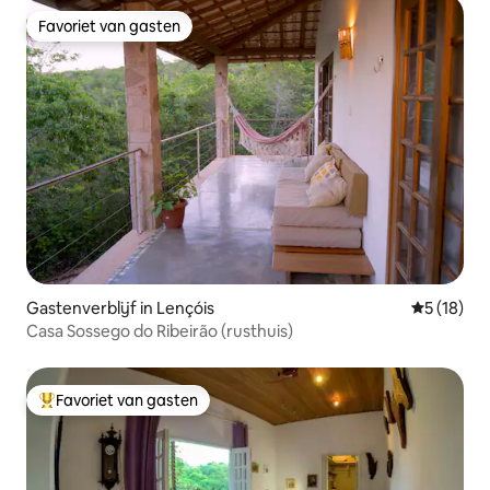
Favoriet van gasten
Favoriet van gasten
Gastenverblijf in Lençóis
Gemiddelde
5 (18)
Casa Sossego do Ribeirão (rusthuis)
Favoriet van gasten
Topfavoriet van gasten