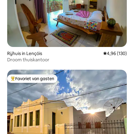
Rijhuis in Lençóis
Gemiddelde beo
4,96 (130)
Droom thuiskantoor
Favoriet van gasten
Topfavoriet van gasten