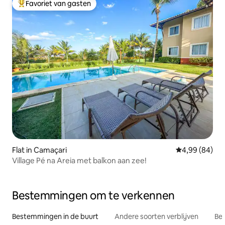
Favoriet van gasten
Topfavoriet van gasten
Flat in Camaçari
Gemiddelde be
4,99 (84)
Village Pé na Areia met balkon aan zee!
Bestemmingen om te verkennen
Bestemmingen in de buurt
Andere soorten verblijven
Bes