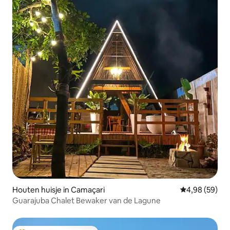
Houten huisje in Camaçari
Gemiddelde be
4,98 (59)
Guarajuba Chalet Bewaker van de Lagune