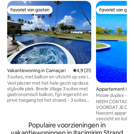
Favoriet van gasten
Favoriet van gas
Favoriet van gasten
Favoriet van gas
Vakantiewoning in Camaçari
Gemiddelde beoordeling van 4
4,9 (21)
3 suites, met balkon en uitzicht op zee in
Itacimirim
Veel plezier met het hele gezin op deze
stijlvolle plek. Brede Vilage 3 suites met
Appartement in G
gastronomisch balkon, fijn ingericht en
Mooie duplex - UI
privé toegang tot het strand. - 3 suites
strand van Guaraj
NEEM CONTACT O
met airconditioning. - Wifi - Super
VOORDAT JE DE 
uitgeruste keuken met vriezer. - TV 65
Nascent appartem
Inches in de Kamer met Netflix, YouTube
zeezicht en kokos
etc. - Wijnmakerij - Brouwerij -
Populaire voorzieningen in
strand van Guara
barbecue - Uitzicht op zee -
met een zwembad 
vakantiewoningen in Itacimirim Strand