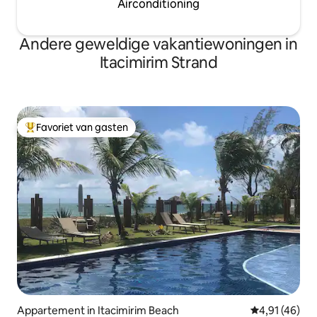
Airconditioning
Andere geweldige vakantiewoningen in
Itacimirim Strand
Favoriet van gasten
Topfavoriet van gasten
Appartement in Itacimirim Beach
Gemiddelde be
4,91 (46)