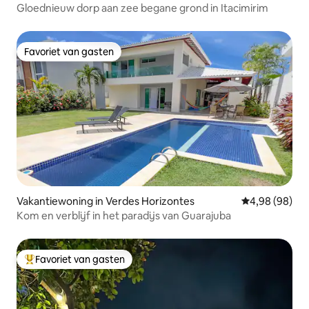
Gloednieuw dorp aan zee begane grond in Itacimirim
Favoriet van gasten
Favoriet van gasten
Vakantiewoning in Verdes Horizontes
Gemiddelde be
4,98 (98)
Kom en verblijf in het paradijs van Guarajuba
Favoriet van gasten
Topfavoriet van gasten