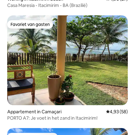
Casa Maresia - Itacimirim - BA (Brazilië)
Favoriet van gasten
Favoriet van gasten
Appartement in Camaçari
Gemiddelde be
4,93 (58)
PORTO A7: Je voet in het zand in Itacimirim!