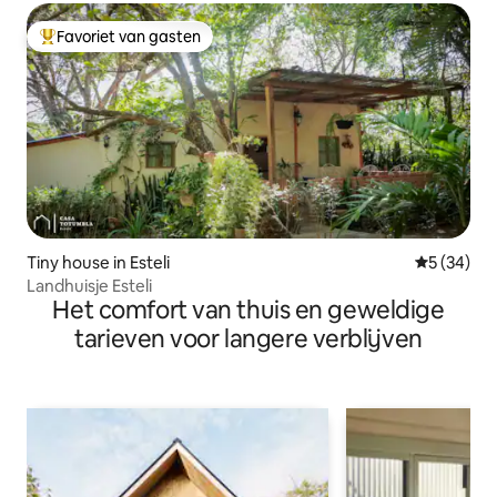
Favoriet van gasten
Topfavoriet van gasten
Tiny house in Esteli
Gemiddelde
5 (34)
Landhuisje Esteli
Het comfort van thuis en geweldige
tarieven voor langere verblijven