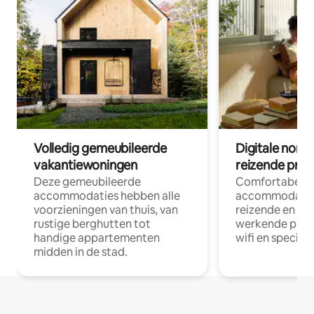
Volledig gemeubileerde
Digitale nom
vakantiewoningen
reizende prof
Deze gemeubileerde
Comfortabele
accommodaties hebben alle
accommodatie
voorzieningen van thuis, van
reizende en op
rustige berghutten tot
werkende profe
handige appartementen
wifi en special
midden in de stad.