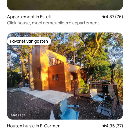
Appartement in Esteli
Gemiddelde be
4,87 (76)
Click house, mooi gemeubileerd appartement
Favoriet van gasten
Favoriet van gasten
Houten huisje in El Carmen
Gemiddelde be
4,95 (37)