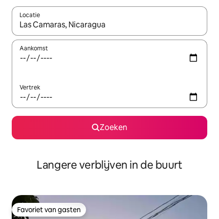
Locatie
Wanneer er resultaten beschikbaar zijn, maak je een keuze met 
Aankomst
Vertrek
Zoeken
Langere verblijven in de buurt
Favoriet van gasten
Favoriet van gasten