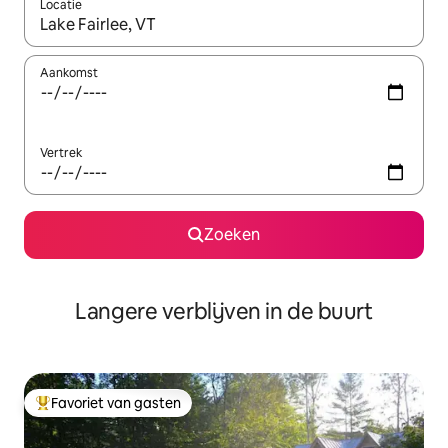
Locatie
Wanneer er resultaten beschikbaar zijn, maak je een keuze met 
Aankomst
Vertrek
Zoeken
Langere verblijven in de buurt
Favoriet van gasten
Topfavoriet van gasten