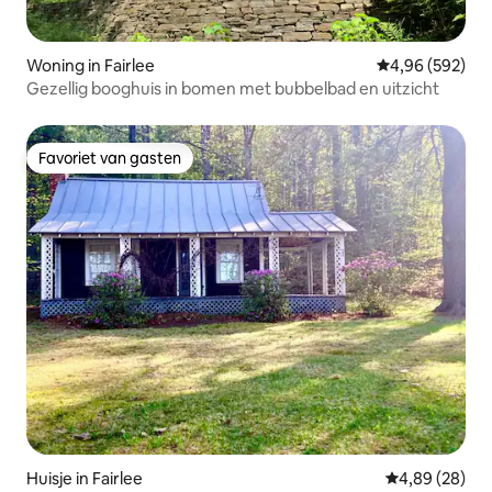
Woning in Fairlee
Gemiddelde beo
4,96 (592)
Gezellig booghuis in bomen met bubbelbad en uitzicht
Favoriet van gasten
Favoriet van gasten
Huisje in Fairlee
Gemiddelde be
4,89 (28)