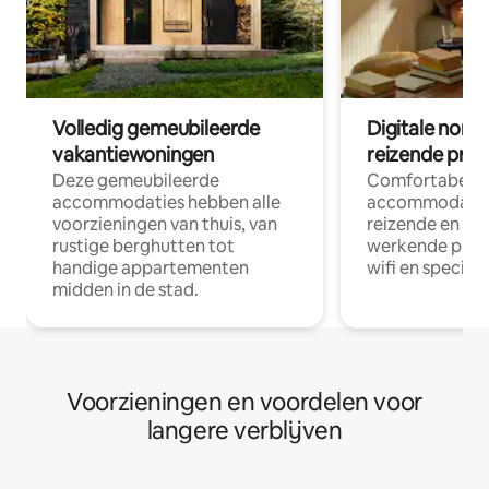
Volledig gemeubileerde
Digitale nom
vakantiewoningen
reizende prof
Deze gemeubileerde
Comfortabele
accommodaties hebben alle
accommodatie
voorzieningen van thuis, van
reizende en op
rustige berghutten tot
werkende profe
handige appartementen
wifi en special
midden in de stad.
Voorzieningen en voordelen voor
langere verblijven