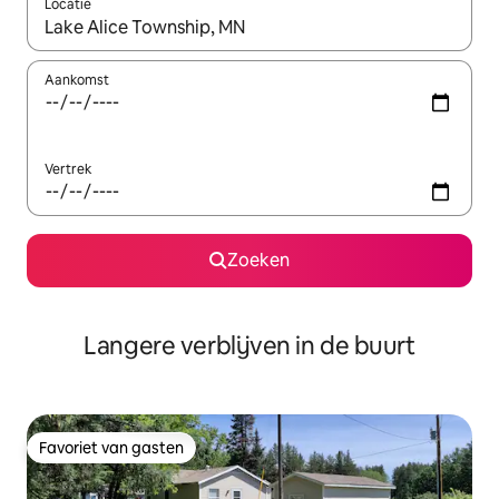
Locatie
Wanneer er resultaten beschikbaar zijn, maak je een keuze met 
Aankomst
Vertrek
Zoeken
Langere verblijven in de buurt
Favoriet van gasten
Favoriet van gasten