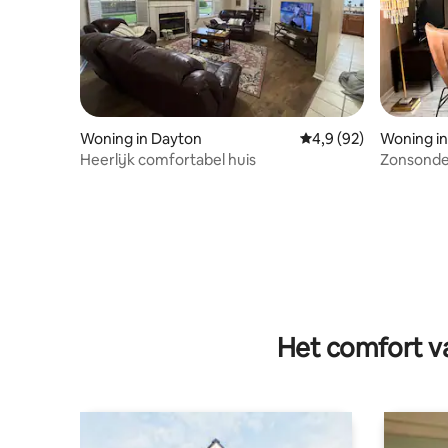
Woning in Dayton
Gemiddelde beoordeli
4,9 (92)
Woning in
Heerlijk comfortabel huis
Zonsonder
Het comfort va