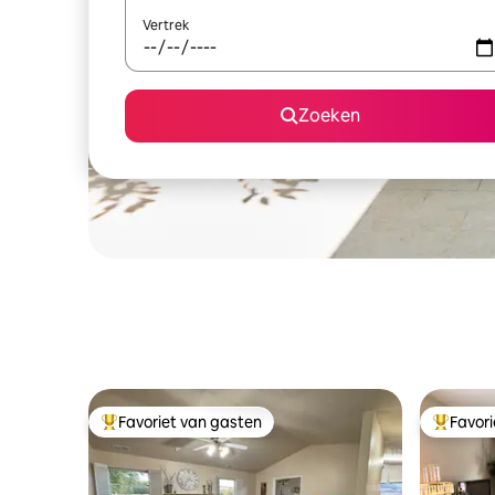
Vertrek
Zoeken
Favoriet van gasten
Favor
Topfavoriet van gasten
Topfavor