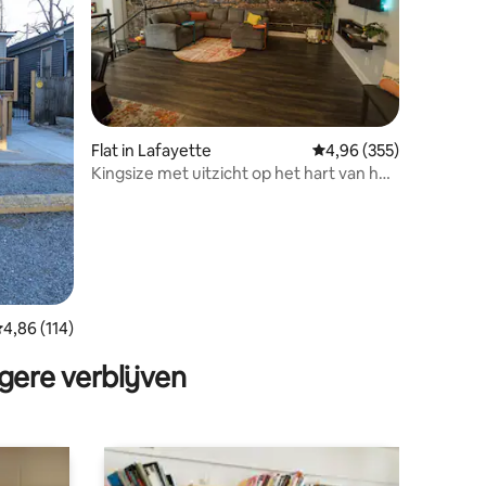
ecensies
Flat in Lafayette
Gemiddelde beoordeling
4,96 (355)
Kingsize met uitzicht op het hart van het
centrum
emiddelde beoordeling van 4,86 op 5, 114 recensies
4,86 (114)
gere verblijven