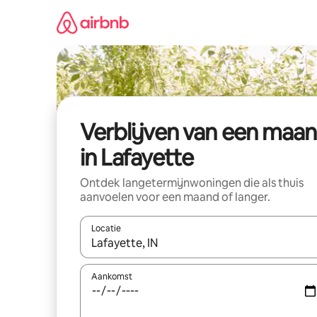
Ga
direct
naar
inhoud
Verblijven van een maa
in Lafayette
Ontdek langetermijnwoningen die als thuis
aanvoelen voor een maand of langer.
Locatie
Wanneer er resultaten beschikbaar zijn, maak je 
Aankomst