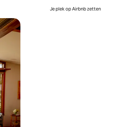
Je plek op Airbnb zetten
en of swipen.