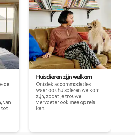
Huisdieren zijn welkom
e de
Ontdek accommodaties
waar ook huisdieren welkom
zijn, zodat je trouwe
, van
viervoeter ook mee op reis
 tot
kan.