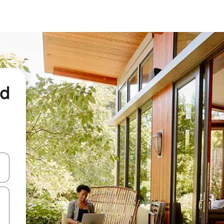
nd
een keuze met je de pijltjestoetsen omhoog en omlaag, óf door te tikk