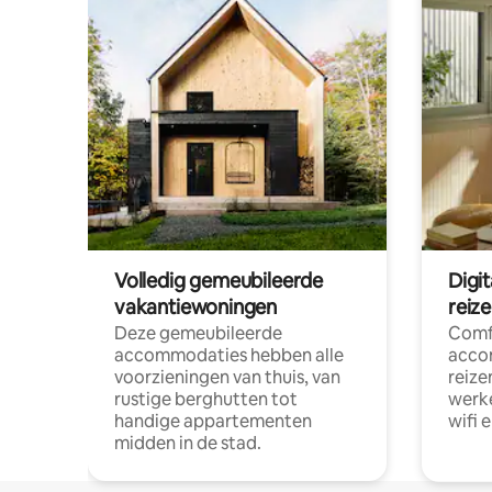
Volledig gemeubileerde
Digi
vakantiewoningen
reiz
Deze gemeubileerde
Comf
accommodaties hebben alle
acco
voorzieningen van thuis, van
reize
rustige berghutten tot
werke
handige appartementen
wifi 
midden in de stad.