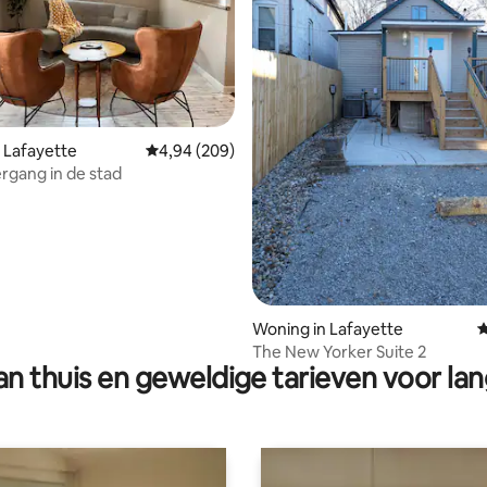
ng van 4,9 op 5, 92 recensies
 Lafayette
Gemiddelde beoordeling van 4,94 op 5, 209 r
4,94 (209)
gang in de stad
Woning in Lafayette
G
The New Yorker Suite 2
n thuis en geweldige tarieven voor lan