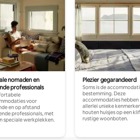
tale nomaden en
Plezier gegarandeerd
ende professionals
Soms is de accommodati
bestemming. Deze
ortabele
accommodaties hebben
mmodaties voor
allerlei unieke kenmerken
nde en op afstand
houten huisjes op een klif
nde professionals, met
rustige woonboten.
en speciale werkplekken.