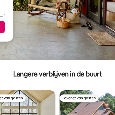
Langere verblijven in de buurt
iet van gasten
Favoriet van gasten
iet van gasten
Favoriet van gasten