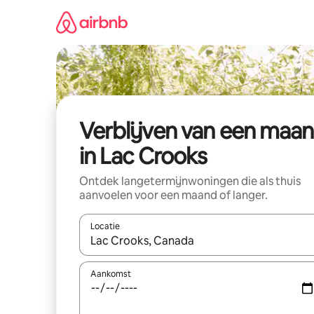
Ga
direct
naar
inhoud
Verblijven van een maa
in Lac Crooks
Ontdek langetermijnwoningen die als thuis
aanvoelen voor een maand of langer.
Locatie
Wanneer er resultaten beschikbaar zijn, maak je 
Aankomst