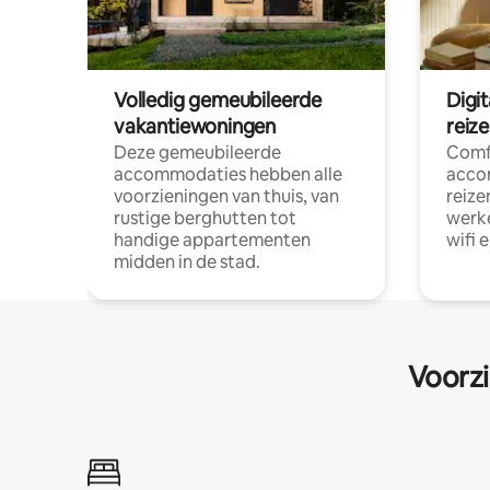
Volledig gemeubileerde
Digi
vakantiewoningen
reiz
Deze gemeubileerde
Comf
accommodaties hebben alle
acco
voorzieningen van thuis, van
reize
rustige berghutten tot
werke
handige appartementen
wifi 
midden in de stad.
Voorzi