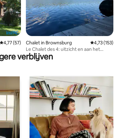
ecensies
Gemiddelde beoordeling van 4,77 op 5, 57 recensies
4,77 (57)
Chalet in Brownsburg
Gemiddelde beoordelin
4,73 (153)
Le Chalet des 4: uitzicht en aan het
gere verblijven
meer!