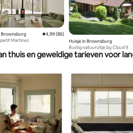
 van 4,77 op 5, 217 recensies
n Brownsburg
Gemiddelde beoordeling van 4,99 op 5, 86 r
4,99 (86)
 petit Martinez
Huisje in Brownsburg
Rustig natuuruitje bij Cloud 9
n thuis en geweldige tarieven voor lan