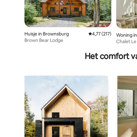
Huisje in Brownsburg
Gemiddelde beoordeling
4,77 (217)
Woning i
Brown Bear Lodge
Chalet Le
Het comfort va