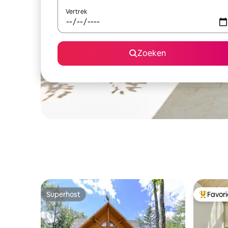
Vertrek
Zoeken
Superhost
Favor
Superhost
Topfavor