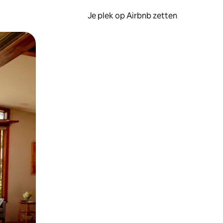
Je plek op Airbnb zetten
en of swipen.