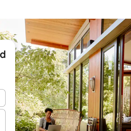
nd
een keuze met je de pijltjestoetsen omhoog en omlaag, óf door te tikk