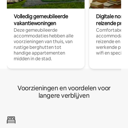
Volledig gemeubileerde
Digitale nom
vakantiewoningen
reizende prof
Deze gemeubileerde
Comfortabele
accommodaties hebben alle
accommodatie
voorzieningen van thuis, van
reizende en op
rustige berghutten tot
werkende profe
handige appartementen
wifi en special
midden in de stad.
Voorzieningen en voordelen voor
langere verblijven