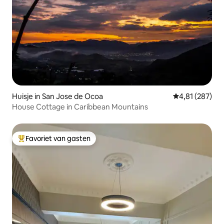
Huisje in San Jose de Ocoa
Gemiddelde beo
4,81 (287)
House Cottage in Caribbean Mountains
Favoriet van gasten
Topfavoriet van gasten