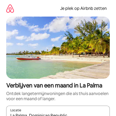
Ga
direct
Je plek op Airbnb zetten
naar
inhoud
Verblijven van een maand in La Palma
Ontdek langetermijnwoningen die als thuis aanvoelen
voor een maand of langer.
Locatie
Wanneer er resultaten beschikbaar zijn, maak je een keuze met 