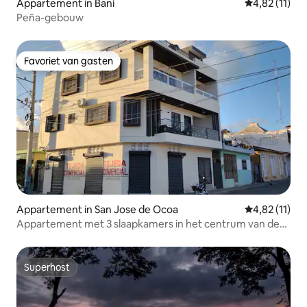
Appartement in Baní
Gemiddelde b
4,82 (11)
Peña-gebouw
Favoriet van gasten
Favoriet van gasten
Appartement in San Jose de Ocoa
Gemiddelde b
4,82 (11)
Appartement met 3 slaapkamers in het centrum van de
stad.
Superhost
Superhost