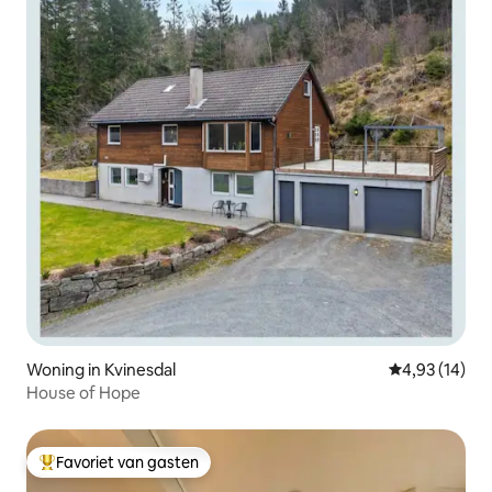
Woning in Kvinesdal
Gemiddelde be
4,93 (14)
House of Hope
Favoriet van gasten
Topfavoriet van gasten