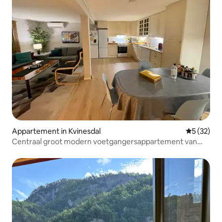
Appartement in Kvinesdal
Gemiddelde
5 (32)
Centraal groot modern voetgangersappartement van
80m ²