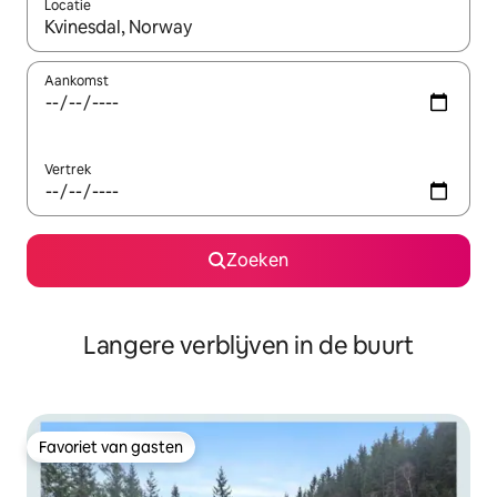
Locatie
Wanneer er resultaten beschikbaar zijn, maak je een keuze met 
Aankomst
Vertrek
Zoeken
Langere verblijven in de buurt
Favoriet van gasten
Favoriet van gasten