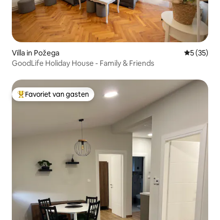
Villa in Požega
Gemiddelde
5 (35)
GoodLife Holiday House - Family & Friends
Favoriet van gasten
Topfavoriet van gasten