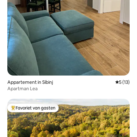
Appartement in Sibinj
Gemiddeld
5 (13)
Apartman Lea
Favoriet van gasten
Topfavoriet van gasten