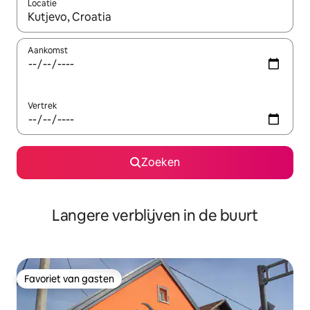
Locatie
Wanneer er resultaten beschikbaar zijn, maak je een keuze met 
Aankomst
Vertrek
Zoeken
Langere verblijven in de buurt
Favoriet van gasten
Favoriet van gasten