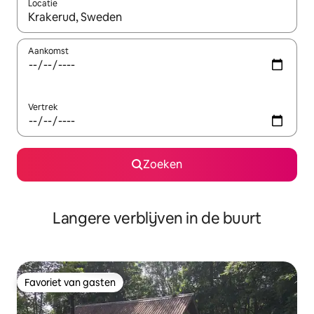
Locatie
Wanneer er resultaten beschikbaar zijn, maak je een keuze met 
Aankomst
Vertrek
Zoeken
Langere verblijven in de buurt
Favoriet van gasten
Favoriet van gasten