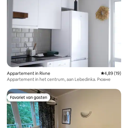
Appartement in Rivne
Gemiddelde be
4,89 (19)
Appartement in het centrum, aan Lebedinka. Рювне
Favoriet van gasten
Favoriet van gasten