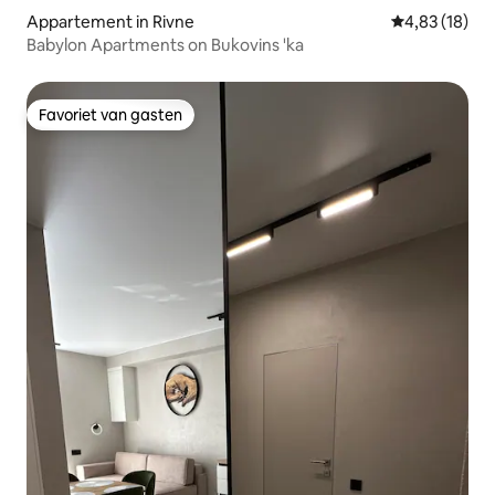
Appartement in Rivne
Gemiddelde be
4,83 (18)
Babylon Apartments on Bukovins 'ka
Favoriet van gasten
Favoriet van gasten