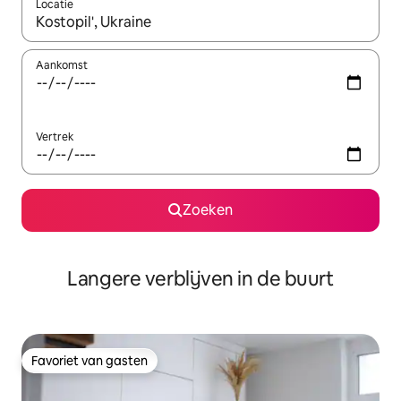
Locatie
Wanneer er resultaten beschikbaar zijn, maak je een keuze met 
Aankomst
Vertrek
Zoeken
Langere verblijven in de buurt
Favoriet van gasten
Favoriet van gasten