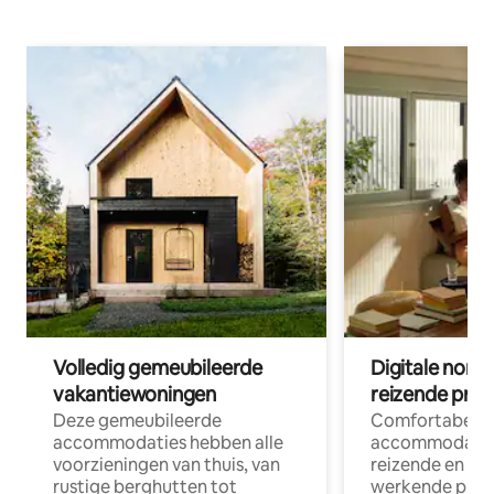
Volledig gemeubileerde
Digitale nom
vakantiewoningen
reizende prof
Deze gemeubileerde
Comfortabele
accommodaties hebben alle
accommodatie
voorzieningen van thuis, van
reizende en op
rustige berghutten tot
werkende profe