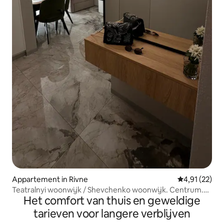
Appartement in Rivne
Gemiddelde be
4,91 (22)
Teatralnyi woonwijk / Shevchenko woonwijk. Centrum.
Het comfort van thuis en geweldige
Parkeren.
tarieven voor langere verblijven