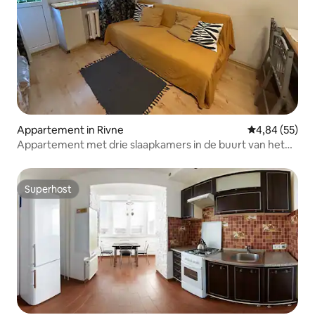
Appartement in Rivne
Gemiddelde be
4,84 (55)
Appartement met drie slaapkamers in de buurt van het
park
Superhost
Superhost