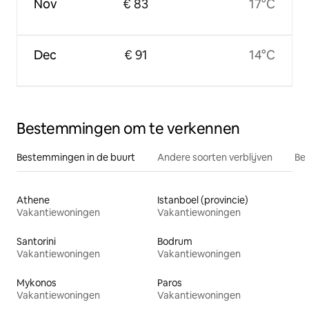
Nov
€ 83
17°C
Dec
€ 91
14°C
Bestemmingen om te verkennen
Bestemmingen in de buurt
Andere soorten verblijven
Bes
Athene
Istanboel (provincie)
Vakantiewoningen
Vakantiewoningen
Santorini
Bodrum
Vakantiewoningen
Vakantiewoningen
Mykonos
Paros
Vakantiewoningen
Vakantiewoningen