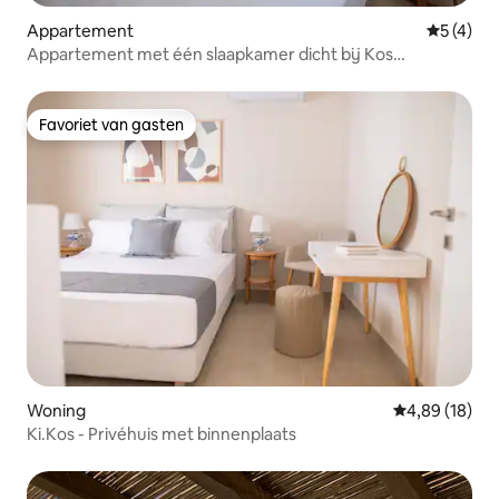
Appartement
Gemiddeld
5 (4)
Appartement met één slaapkamer dicht bij Kos
Promenade -H4
Favoriet van gasten
Favoriet van gasten
Woning
Gemiddelde be
4,89 (18)
Ki.Kos - Privéhuis met binnenplaats