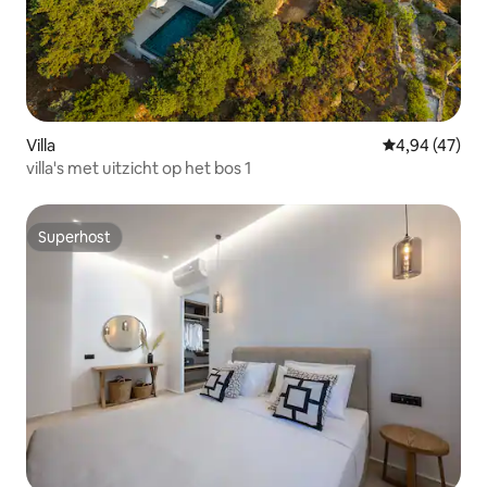
Villa
Gemiddelde be
4,94 (47)
villa's met uitzicht op het bos 1
Superhost
Superhost