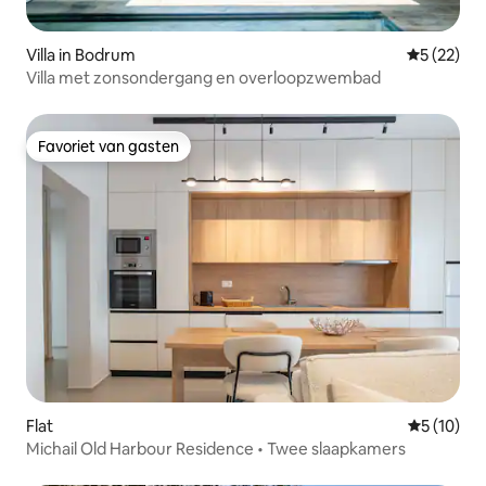
Villa in Bodrum
Gemiddelde
5 (22)
Villa met zonsondergang en overloopzwembad
Favoriet van gasten
Favoriet van gasten
Flat
Gemiddelde
5 (10)
Michail Old Harbour Residence • Twee slaapkamers