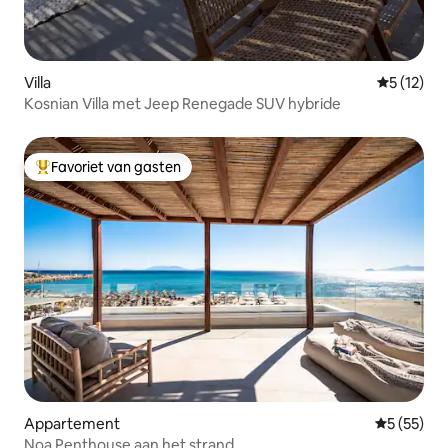
Villa
Gemiddeld
5 (12)
Kosnian Villa met Jeep Renegade SUV hybride
Favoriet van gasten
Topfavoriet van gasten
Appartement
Gemiddelde
5 (55)
Noa Penthouse aan het strand