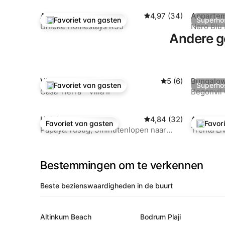
Appartement
Gemiddelde beoordelin
4,97 (34)
Apparte
Favoriet van gasten
Superho
Topfavoriet van gasten
Superho
Unieke Homestays R35
Nero Blu
Andere g
uitzicht 
Villa
Gemiddelde beoord
5 (6)
Bungalow
Favoriet van gasten
Superho
Topfavoriet van gasten
Superho
Casa Tierra - Villa II
Begonvil
Huisje
Gemiddelde beoordelin
4,84 (32)
Apparte
Favoriet van gasten
Favor
Favoriet van gasten
Topfavo
Papaya: rustig, 3minutenlopen naar
Trenta Li
strand
Bestemmingen om te verkennen
Beste bezienswaardigheden in de buurt
Altinkum Beach
Bodrum Plaji