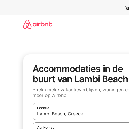
Ga
direct
naar
inhoud
Accommodaties in de
buurt van Lambi Beach
Boek unieke vakantieverblijven, woningen e
meer op Airbnb
Locatie
Wanneer er resultaten beschikbaar zijn, maak je 
Aankomst