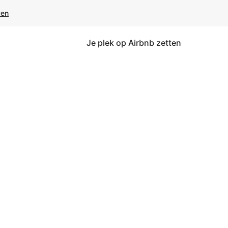
ven
Je plek op Airbnb zetten
kken of swipen.