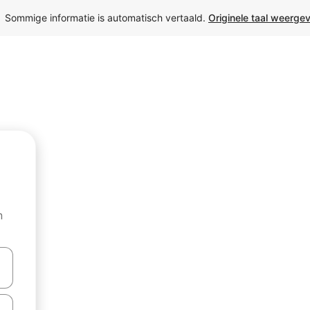
Sommige informatie is automatisch vertaald. 
Originele taal weerge
n
een keuze met je de pijltjestoetsen omhoog en omlaag, óf door te ti