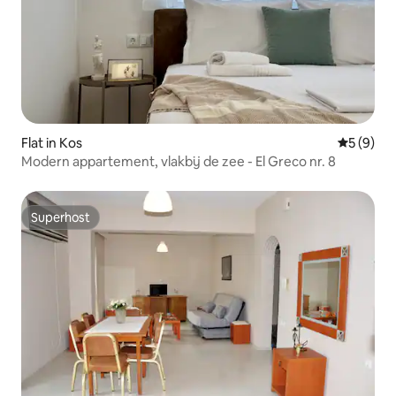
Flat in Kos
Gemiddeld
5 (9)
Modern appartement, vlakbij de zee - El Greco nr. 8
Superhost
Superhost