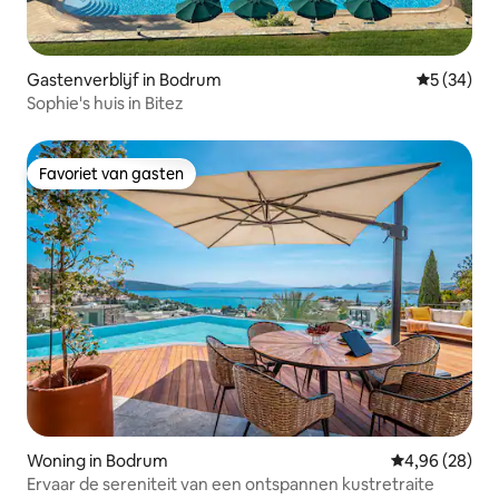
Gastenverblijf in Bodrum
Gemiddelde
5 (34)
Sophie's huis in Bitez
Favoriet van gasten
Favoriet van gasten
Woning in Bodrum
Gemiddelde be
4,96 (28)
Ervaar de sereniteit van een ontspannen kustretraite