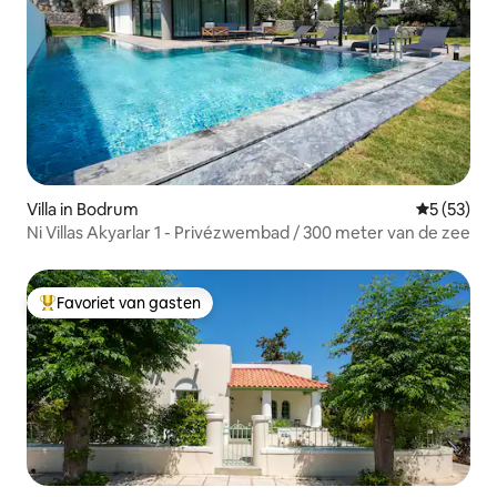
Villa in Bodrum
Gemiddelde
5 (53)
Ni Villas Akyarlar 1 - Privézwembad / 300 meter van de zee
Favoriet van gasten
Topfavoriet van gasten