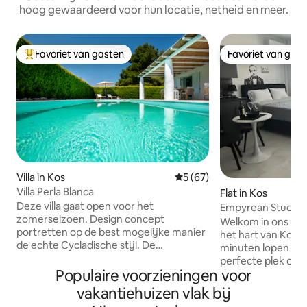
hoog gewaardeerd voor hun locatie, netheid en meer.
Favoriet van gasten
Favoriet van gas
Topfavoriet van gasten
Favoriet van gas
Villa in Kos
Gemiddelde beoordeling van
5 (67)
Villa Perla Blanca
Flat in Kos
Deze villa gaat open voor het
Empyrean Studio 
zomerseizoen. Design concept
Welkom in ons app
portretten op de best mogelijke manier
het hart van Kos-s
de echte Cycladische stijl. De
minuten lopen van
overheersing van wit samen met het
perfecte plek om v
minimalistische element, bieden de
Populaire voorzieningen voor
genieten. Het appa
ideale bestemming voor diegenen die
comfortabel en vo
vakantiehuizen vlak bij
op zoek zijn naar sereniteit ,rust en
alles wat je nodig