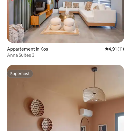
Appartement in Kos
Gemiddelde b
4,91 (11)
Anna Suites 3
Superhost
Superhost