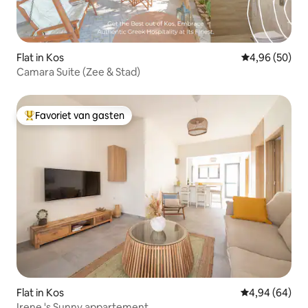
Flat in Kos
Gemiddelde be
4,96 (50)
Camara Suite (Zee & Stad)
Favoriet van gasten
Topfavoriet van gasten
Flat in Kos
Gemiddelde be
4,94 (64)
Irene 's Sunny appartement