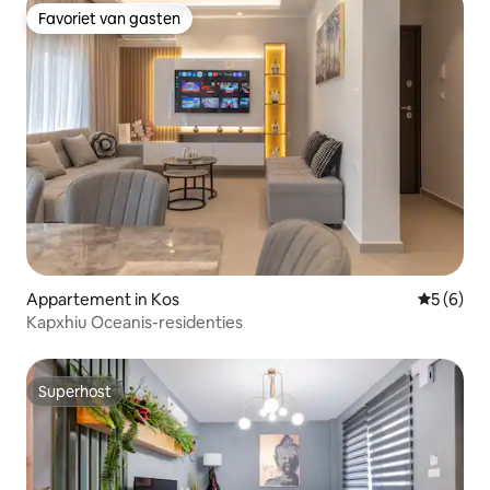
Favoriet van gasten
Favoriet van gasten
Appartement in Kos
Gemiddeld
5 (6)
Kapxhiu Oceanis-residenties
Superhost
Superhost