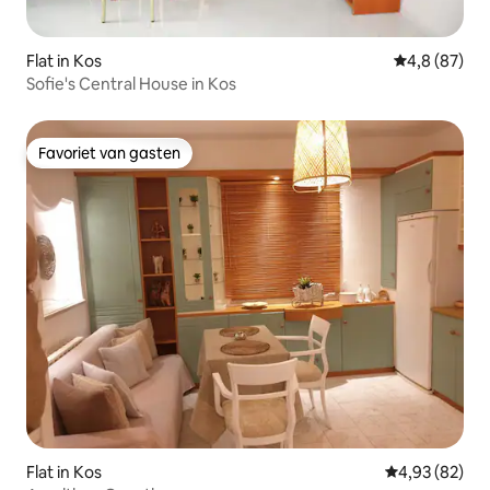
Flat in Kos
Gemiddelde b
4,8 (87)
Sofie's Central House in Kos
Favoriet van gasten
Favoriet van gasten
Flat in Kos
Gemiddelde be
4,93 (82)