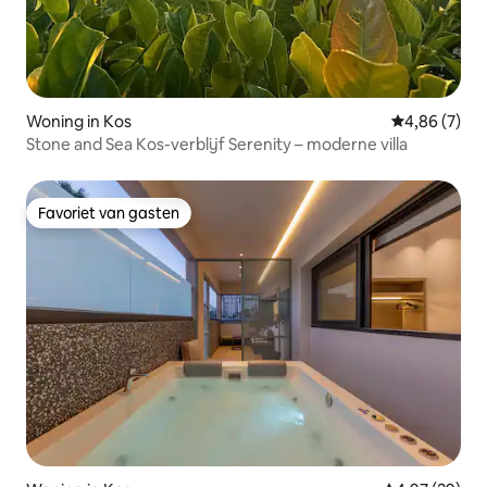
Woning in Kos
Gemiddelde b
4,86 (7)
Stone and Sea Kos-verblijf Serenity – moderne villa
Favoriet van gasten
Favoriet van gasten