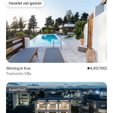
Favoriet van gasten
Favoriet van gasten
Woning in Kos
Gemiddelde beo
4,93 (100)
Tramonto Villa
Superhost
Superhost