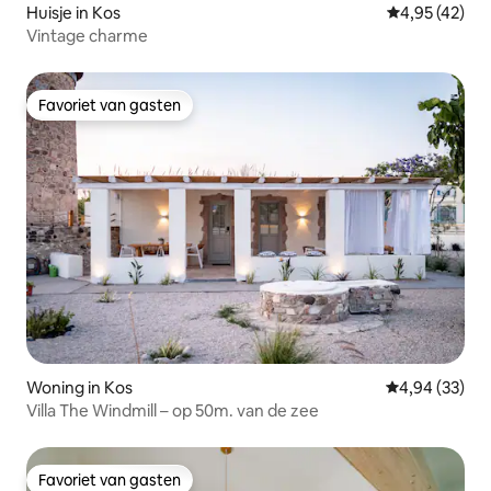
Huisje in Kos
Gemiddelde be
4,95 (42)
Vintage charme
Favoriet van gasten
Favoriet van gasten
Woning in Kos
Gemiddelde be
4,94 (33)
Villa The Windmill – op 50m. van de zee
Favoriet van gasten
Favoriet van gasten