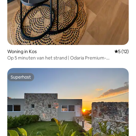
Woning in Kos
Gemiddeld
5 (12)
Op 5 minuten van het strand | Odaria Premium-
appartement nr. 1
Superhost
Superhost