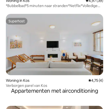
Woning in Kos
Gemiddelde be
4,97 (39)
*Bubbelbad*5 minuten naar stranden*Netflix*Volledige
keuken*
Superhost
Superhost
Woning in Kos
Gemiddelde 
4,75 (4)
Verborgen parel van Kos
Appartementen met airconditioning