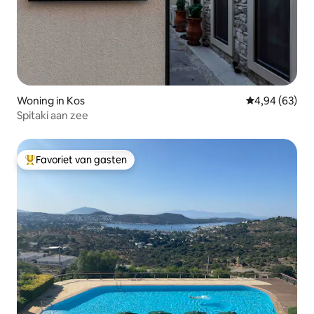
Woning in Kos
Gemiddelde be
4,94 (63)
Spitaki aan zee
Favoriet van gasten
Topfavoriet van gasten