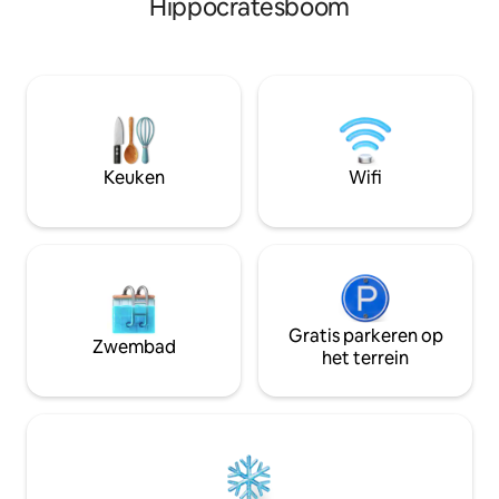
Hippocratesboom
ontspanning. Villa Perla Blanca " is de
ontspannen verblijf
belichaming van elegantie in eenvoud en
airconditioning, 
onberispelijke smaak, waardoor het een
eigen badkamer. R
perfect toevluchtsoord is voor gasten
winkels, supermar
die een droomvakantie op het eiland
lokale bezienswaa
Hippocrates voor ogen hebben. Op een
allemaal op loopa
ongeëvenaarde locatie, versterkt door
de ideale uitvalsba
moderne gemakken.
Kos te verkennen
Keuken
Wifi
Gratis parkeren op
Zwembad
het terrein