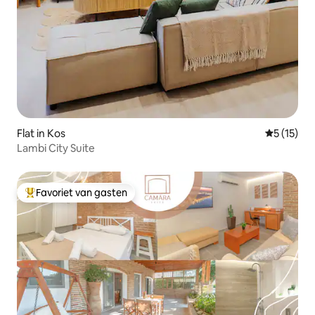
Flat in Kos
Gemiddeld
5 (15)
Lambi City Suite
Favoriet van gasten
Topfavoriet van gasten