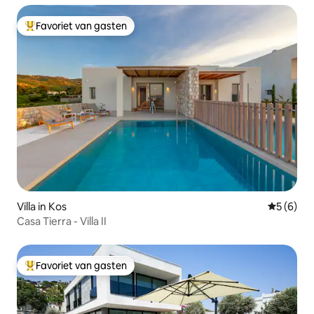
Favoriet van gasten
Topfavoriet van gasten
Villa in Kos
Gemiddeld
5 (6)
Casa Tierra - Villa II
Favoriet van gasten
Topfavoriet van gasten