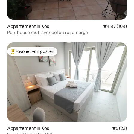
Appartement in Kos
Gemiddelde beo
4,97 (109)
Penthouse met lavendel en rozemarijn
Favoriet van gasten
Topfavoriet van gasten
Appartement in Kos
Gemiddelde
5 (23)