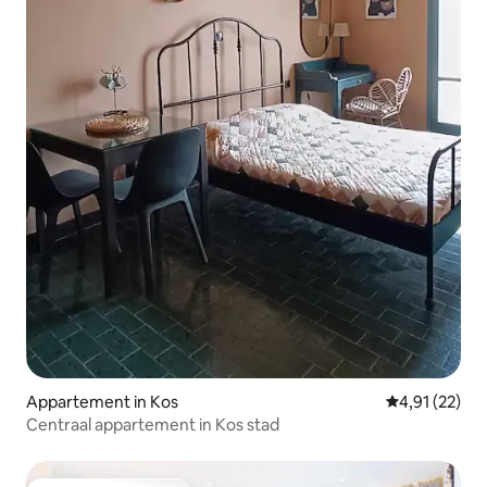
Appartement in Kos
Gemiddelde be
4,91 (22)
Centraal appartement in Kos stad