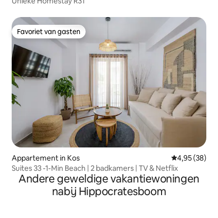
Unieke Homestay R31
Favoriet van gasten
Favoriet van gasten
Appartement in Kos
Gemiddelde be
4,95 (38)
Suites 33 -1-Min Beach | 2 badkamers | TV & Netflix
Andere geweldige vakantiewoningen
nabij Hippocratesboom