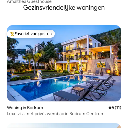
Amalthea Guesthouse
Gezinsvriendelijke woningen
Favoriet van gasten
Topfavoriet van gasten
Woning in Bodrum
Gemiddeld
5 (11)
Luxe villa met privézwembad in Bodrum Centrum