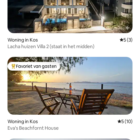
Woning in Kos
Gemiddeld
5 (3)
Lacha huizen Villa 2 (staat in het midden)
Favoriet van gasten
Topfavoriet van gasten
Woning in Kos
Gemiddelde
5 (10)
Eva's Beachfornt House