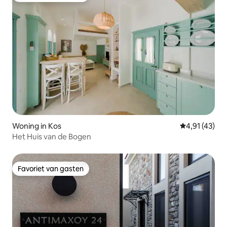
Woning in Kos
Gemiddelde b
4,91 (43)
Het Huis van de Bogen
Favoriet van gasten
Favoriet van gasten