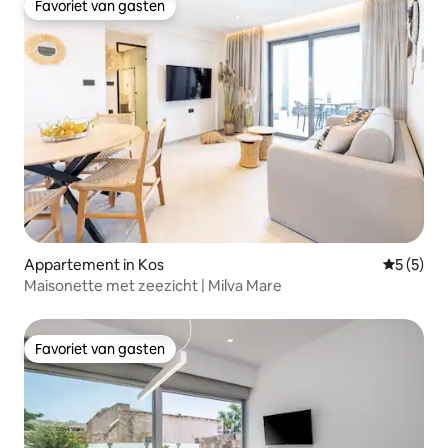
Favoriet van gasten
Favoriet van gasten
Appartement in Kos
Gemiddeld
5 (5)
Maisonette met zeezicht | Milva Mare
Favoriet van gasten
Favoriet van gasten