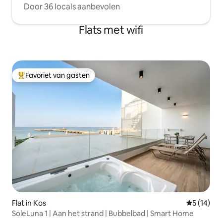
Door 36 locals aanbevolen
Flats met wifi
Favoriet van gasten
Topfavoriet van gasten
Flat in Kos
Gemiddelde
5 (14)
SoleLuna 1 | Aan het strand | Bubbelbad | Smart Home