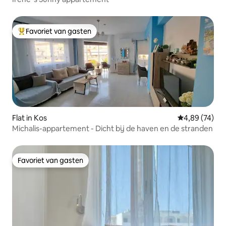
Favoriet van gasten
Topfavoriet van gasten
Flat in Kos
Gemiddelde be
4,89 (74)
Michalis-appartement - Dicht bij de haven en de stranden
Favoriet van gasten
Favoriet van gasten