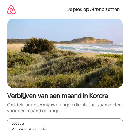
Ga
direct
Je plek op Airbnb zetten
naar
inhoud
Verblijven van een maand in Korora
Ontdek langetermijnwoningen die als thuis aanvoelen
voor een maand of langer.
Locatie
Wanneer er resultaten beschikbaar zijn, maak je een keuze met 