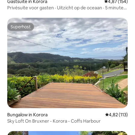
Gastsuite in Korora
Gemiddelde beo
4,87 (154)
Privésuite voor gasten · Uitzicht op de oceaan · 5 minuten
naar Coffs
Superhost
Superhost
Bungalow in Korora
Gemiddelde be
4,82 (113)
Sky Loft On Bruxner - Korora - Coffs Harbour