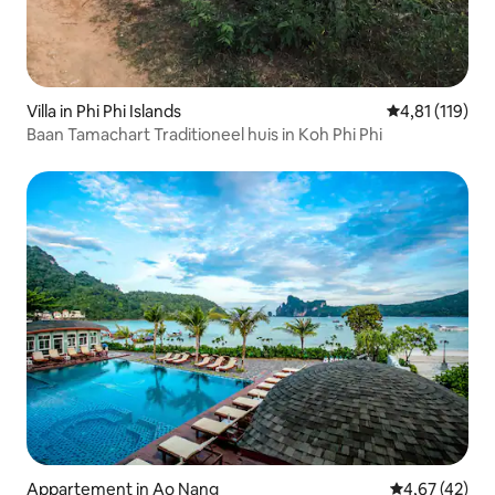
Villa in Phi Phi Islands
Gemiddelde be
4,81 (119)
Baan Tamachart Traditioneel huis in Koh Phi Phi
Appartement in Ao Nang
Gemiddelde be
4,67 (42)