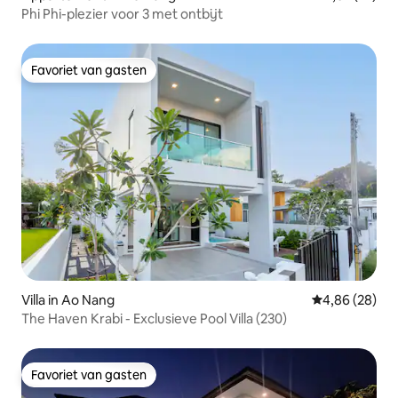
Phi Phi-plezier voor 3 met ontbijt
Favoriet van gasten
Favoriet van gasten
Villa in Ao Nang
Gemiddelde be
4,86 (28)
The Haven Krabi - Exclusieve Pool Villa (230)
Favoriet van gasten
Favoriet van gasten