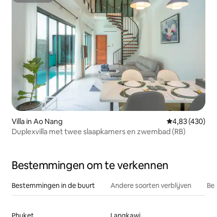
Superhost
Villa in Ao Nang
Gemiddelde beo
4,83 (430)
Duplexvilla met twee slaapkamers en zwembad (RB)
Bestemmingen om te verkennen
Bestemmingen in de buurt
Andere soorten verblijven
Bes
Phuket
Langkawi