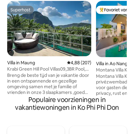
Superhost
Favoriet van g
Superhost
Topfavoriet van 
Villa in Maung
Gemiddelde beoordeling van 4,8
4,88 (207)
Villa in Ao Nang
Krabi Green Hill Pool Villas09,3BR Pool,
Montana Villa Kra
Mtn. uitzicht
Breng de beste tijd van je vakantie door
uitzicht vanaf het
Montana Villa Krabi
in een ontspannende en gezellige
privézwembad in 
omgeving samen met je familie of
voor gasten die w
vrienden in onze 3 slaapkamers ,goed
privacy, rust en gez
uitgerust en bevat alle faciliteiten die je
Populaire voorzieningen in
een rustige omgev
nodig hebt tijdens je verblijf, keuken
minuten van Ao N
vakantiewoningen in Ko Phi Phi Don
met keukengerei, 2 badkamers, een
restaurants en caf
terras op de bovenste verdieping waar
toevluchtsoord terw
je zonsondergangen kunt zien over een
blijft. Geniet van je eigen
mooi uitzicht op de bergen of het
zoutwaterzwemba
zwembad, een woonkamer met een
uitzicht op de ber