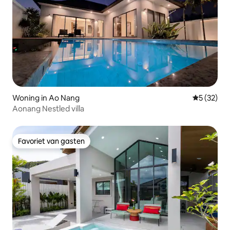
Woning in Ao Nang
Gemiddelde
5 (32)
Aonang Nestled villa
Favoriet van gasten
Favoriet van gasten