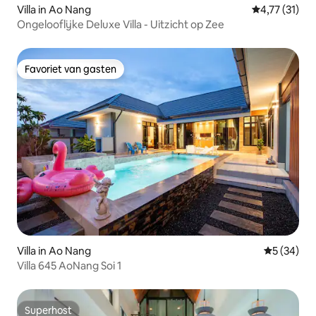
Villa in Ao Nang
Gemiddelde b
4,77 (31)
Ongelooflijke Deluxe Villa - Uitzicht op Zee
Favoriet van gasten
Favoriet van gasten
Villa in Ao Nang
Gemiddelde
5 (34)
Villa 645 AoNang Soi 1
Superhost