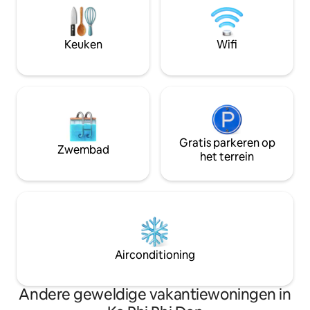
slaapbank voor je ontspanning terwijl je
ontspannende oc
geniet van het uitzicht op het zwembad.
met zonsondergan
Het zwembad is ruim en perfect voor
koppels, vrienden 
Keuken
Wifi
jou. We zijn oprecht zorgzame en
op zoek zijn naar ee
vriendelijke verhuurders.
in Krabi.
Gratis parkeren op
Zwembad
het terrein
Airconditioning
Andere geweldige vakantiewoningen in