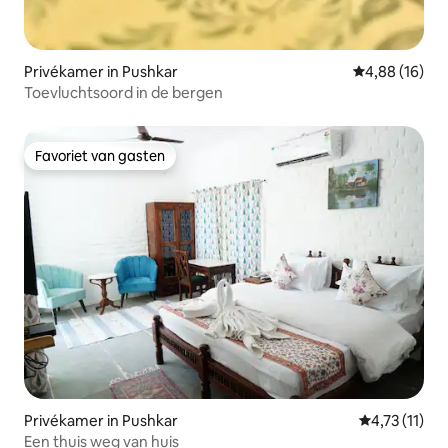
Privékamer in Pushkar
Gemiddelde be
4,88 (16)
Toevluchtsoord in de bergen
Favoriet van gasten
Favoriet van gasten
Privékamer in Pushkar
Gemiddelde b
4,73 (11)
Een thuis weg van huis