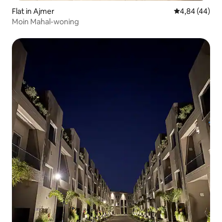
Flat in Ajmer
Gemiddelde be
4,84 (44)
Moin Mahal-woning