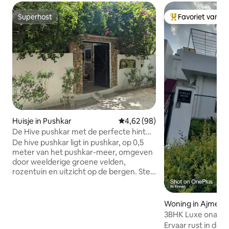
Superhost
Favoriet van g
Superhost
Topfavoriet van 
Huisje in Pushkar
Gemiddelde beoordeling van 4,
4,62 (98)
De Hive pushkar met de perfecte hint
van de natuur🌿
De hive pushkar ligt in pushkar, op 0,5
meter van het pushkar-meer, omgeven
door weelderige groene velden,
rozentuin en uitzicht op de bergen. Stel
je jezelf voor, wakker worden met het
fluiten van vogels en de frisse berglucht
vult je longen. Met uitzicht op een
Woning in Ajmer
enorme tuin, ervaren gasten en een
3BHK Luxe onafhan
comfortabel verblijf. Gasten verblijven
Ervaar rust in de