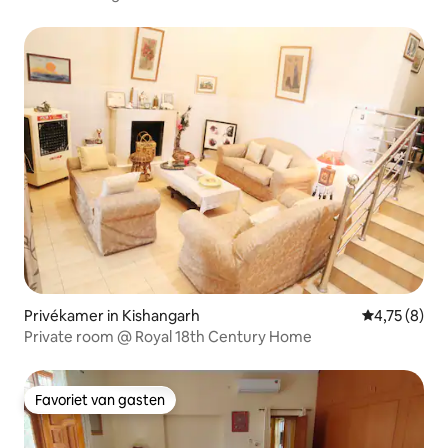
Privékamer in Kishangarh
Gemiddelde b
4,75 (8)
Private room @ Royal 18th Century Home
Favoriet van gasten
Favoriet van gasten