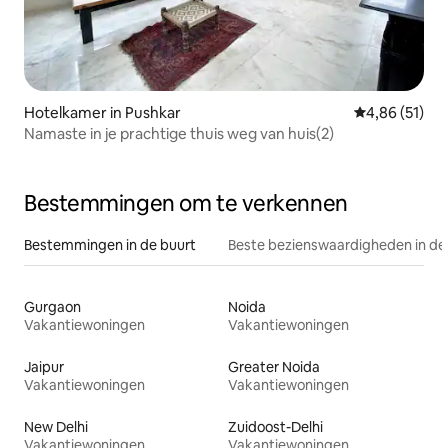
Hotelkamer in Pushkar
Gemiddelde be
4,86 (51)
Namaste in je prachtige thuis weg van huis(2)
Bestemmingen om te verkennen
Bestemmingen in de buurt
Beste bezienswaardigheden in de
Gurgaon
Noida
Vakantiewoningen
Vakantiewoningen
Jaipur
Greater Noida
Vakantiewoningen
Vakantiewoningen
New Delhi
Zuidoost-Delhi
Vakantiewoningen
Vakantiewoningen