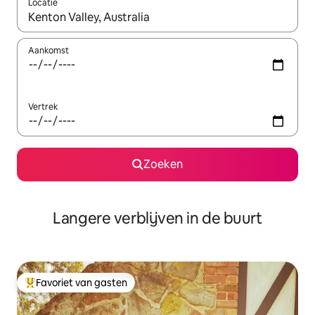
Locatie
Wanneer er resultaten beschikbaar zijn, maak je een keuze met 
Aankomst
Vertrek
Zoeken
Langere verblijven in de buurt
Favoriet van gasten
Topfavoriet van gasten