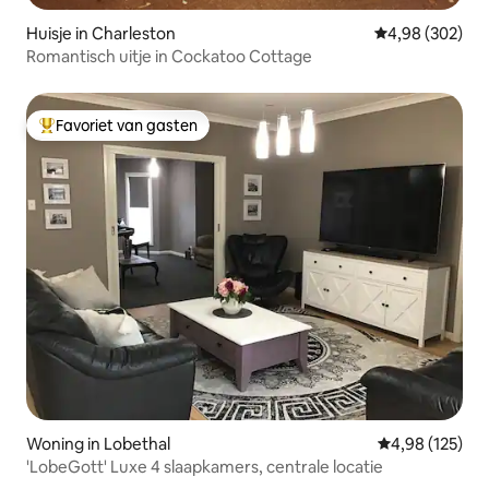
Huisje in Charleston
Gemiddelde beo
4,98 (302)
Romantisch uitje in Cockatoo Cottage
Favoriet van gasten
Topfavoriet van gasten
Woning in Lobethal
Gemiddelde beo
4,98 (125)
'LobeGott' Luxe 4 slaapkamers, centrale locatie