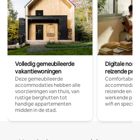
Volledig gemeubileerde
Digitale nom
vakantiewoningen
reizende prof
Deze gemeubileerde
Comfortabele
accommodaties hebben alle
accommodatie
voorzieningen van thuis, van
reizende en op
rustige berghutten tot
werkende profe
handige appartementen
wifi en special
midden in de stad.