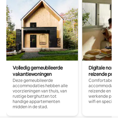
Volledig gemeubileerde
Digitale nom
vakantiewoningen
reizende prof
Deze gemeubileerde
Comfortabele
accommodaties hebben alle
accommodatie
voorzieningen van thuis, van
reizende en op
rustige berghutten tot
werkende profe
handige appartementen
wifi en special
midden in de stad.