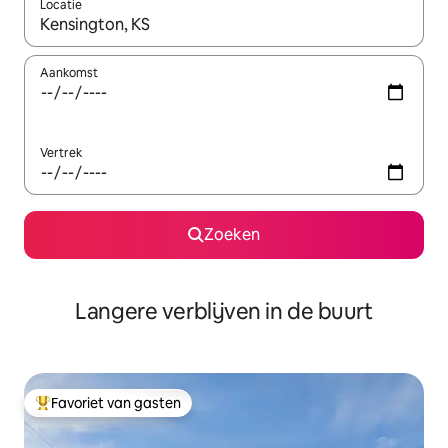
Locatie
Wanneer er resultaten beschikbaar zijn, maak je een keuze met 
Aankomst
Vertrek
Zoeken
Langere verblijven in de buurt
Favoriet van gasten
Topfavoriet van gasten