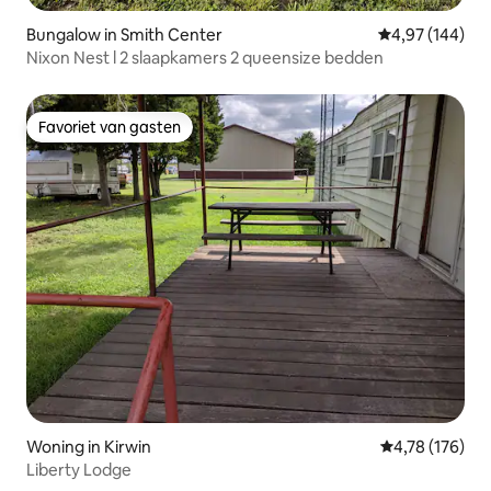
Bungalow in Smith Center
Gemiddelde beo
4,97 (144)
Nixon Nest l 2 slaapkamers 2 queensize bedden
Favoriet van gasten
Favoriet van gasten
Woning in Kirwin
Gemiddelde beo
4,78 (176)
Liberty Lodge