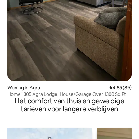
Woning in Agra
Gemiddelde be
4,85 (89)
Home`305 Agra Lodge, House/Garage Over 1300 Sq.Ft
Het comfort van thuis en geweldige
tarieven voor langere verblijven